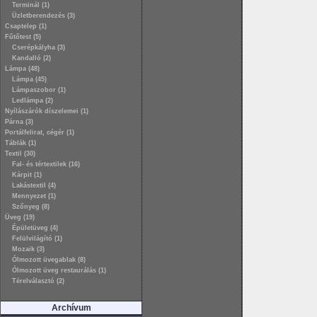
Terminál (1)
Üzletberendezés (3)
Csaptelep (1)
Fűtőtest (5)
Cserépkályha (3)
Kandalló (2)
Lámpa (48)
Lámpa (45)
Lámpaszobor (1)
Ledlámpa (2)
Nyílászárók díszelemei (1)
Párna (3)
Portálfelirat, cégér (1)
Táblák (1)
Textil (30)
Fal- és tértextilek (16)
Kárpit (1)
Lakástextil (4)
Mennyezet (1)
Szőnyeg (8)
Üveg (19)
Épületüveg (4)
Felülvilágító (1)
Mozaik (3)
Ólmozott üvegablak (8)
Ólmozott üveg restaurálás (1)
Térelválasztó (2)
Archívum