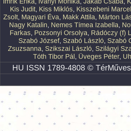
Imrik Erika
,
Iványi Mónika
,
Jakab Csaba
,
K
Kis Judit
,
Kiss Miklós
,
Kisszebeni Marcel
Zsolt
,
Magyari Éva
,
Makk Attila
,
Márton Lász
Nagy Katalin
,
Nemes Tímea Izabella
,
No
Farkas
,
Pozsonyi Orsolya
,
Rádóczy (f) 
Szabó József
,
Szabó László
,
Szabó O
Zsuzsanna
,
Szikszai László
,
Szilágyi Sz
Tóth Tibor Pál
,
Üveges Péter
,
Uh
HU ISSN 1789-4808 © TérMűves