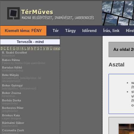
Kiemelt téma: FÉNY
Tér
Tárgy
Időrend
Írás, link
Híre
Tervezők - mind
B
C
E
F
G
H
I
K
L
M
N
P
S
T
V
W
Ü
mind
Az oldal 2
B. Szabó Erzsébet
keramikus
Babos Pálma
Ferenczy Noémi Díjas iparművész
Asztal
Bartalus Ildikó
szobrászművész
Beke Mátyás
formatervező, belsőépítész, 3d
látványtervező
w
Bokor Gyöngyi
/
belsőépítész, formatervező
s
Bokor Zsuzsa
v
keramikus
/
Borbás Dorka
üvegművész
o
Borkovics Péter
üvegművész
Brinkus Kata
carpet designer
Bánhalmi Gábor
bútortervező
Csizmadia Zsolt
formatervező