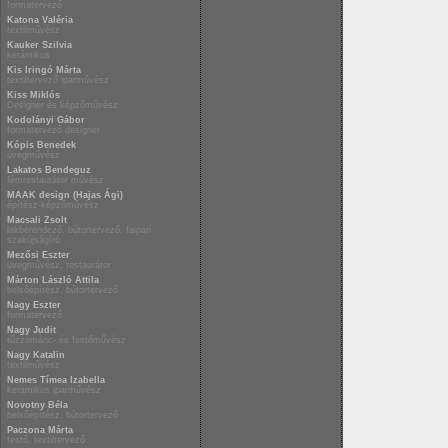
formatervező
Katona Valéria
textilművész
Kauker Szilvia
kerámikus
Kis Iringó Márta
textiltervező iparművész
Kiss Miklós
Designer és képzőművész
Kodolányi Gábor
formatervező designer
Kópis Benedek
üvegművész
Lakatos Bendeguz
fémrestaurátor művész
MAAK design (Hajas Ági)
építész-képzőművész
Macsali Zsolt
lakberendező, bútortervező, faipari
szakújságíró
Mezősi Eszter
üvegművész, restaurátor
Márton László Attila
belsőépítész, bútortervező
Nagy Eszter
formatervező
Nagy Judit
tűzzománc- és festőművész
Nagy Katalin
textilművész
Nemes Tímea Izabella
keramikus iparművész
Novotny Béla
belsőépítész, bútortervező
Paczona Márta
festő, textiltervező