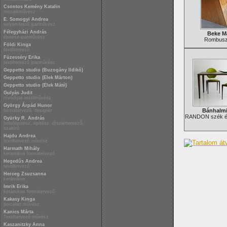
Csontos Kemény Katalin
mozaikművész
E. Somogyi Andrea
selyemfestő iparművész
Félegyházi András
Beke M
építész-iparművész
Rombusz 
Földi Kinga
textiltervező
Füzesséry Erika
textiltervező iparművész
Geppetto studio (Buzogány Ildikó)
Geppetto studio (Elek Márton)
Geppetto studio (Elek Máté)
Gulyás Judit
nívódíjas textilművész
György Árpád Hunor
Bánhalm
formatervező, designer
RANDON szék és
Gyürky R. András
belsőépítész, építész, díszlettervező,
szakíró
Hajdu Andrea
textiltervező művész
Harmath Mihály
keramikus formatervező
Hegedűs Andrea
textiltervező
Herceg Zsuzsanna
kerámikus
Imrik Erika
kerámikus formatervező
Kakasy Kinga
porcelán művész
Kanics Márta
Textiltervező művész
Kaszanitzky Anna