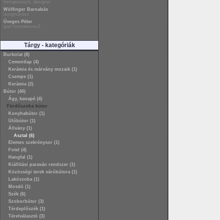
formatervező, designer
Wölfinger Barnabás
üvegművész
Üveges Péter
ipari formatervező
Tárgy - kategóriák
Burkolat (8)
Cementlap (4)
Kerámia és márvány mozaik (1)
Csempe (1)
Kerámia (2)
Bútor (40)
Ágy, kanapé (4)
Fürdőszoba bútor
Konyhabútor (1)
Ülőbútor (1)
Állvány (1)
Asztal (6)
Elemes szekrénysor (1)
Fotel (4)
Hangfal (1)
Kiállítási paraván rendszer (1)
Közösségi terek váróbútora (1)
Lakószoba (1)
Mosdó (1)
Szék (6)
Szoborbútor (3)
Térdeplőszék (1)
Térelválasztó (3)