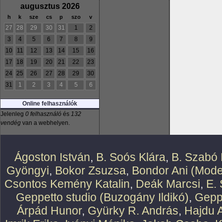
augusztus 2026
h
k
sze
cs
p
szo
v
27
28
29
30
31
1
2
3
4
5
6
7
8
9
10
11
12
13
14
15
16
17
18
19
20
21
22
23
24
25
26
27
28
29
30
31
1
2
3
4
5
6
Online felhasználók
Jelenleg
0 felhasználó
és
132
vendég
van a webhelyen.
Ágoston István
,
B. Soós Klára
,
B. Szabó 
Gyöngyi
,
Bokor Zsuzsa
,
Bondor Ani (Mode
Csontos Kemény Katalin
,
Deák Marcsi
,
E.
Geppetto studio (Buzogány Ildikó)
,
Geppe
Árpád Hunor
,
Gyürky R. András
,
Hajdu 