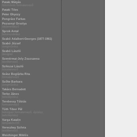
Pataki Mátyás
fémműves formatervező
Pataki Tiles
Peter Ghyczy
Pongrácz Farkas
Pozsonyi Orsolya
lakberendező
Sprok Antal
bútorszobrász
Szabó Adalbert-Georges (1877-1961)
Szabó József
üvegművész
Szabó László
designer
Szentirmai-Joly Zsuzsanna
textiltervező
Szikszai László
bútortervező
Szász Boglárka Rita
formatervező
Szőke Barbara
üvegművész
Takács Bernadett
Terbe János
belsőépítész
Terebessy Tóbiás
formatervező
Tóth Tibor Pál
bútoripari formatervező, építész,
belsőépítész
Varga Katalin
lámpakészítő
Vereczkey Szilvia
textiltervező
Weichinger Miklós