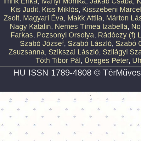
Imrik Erika
,
Iványi Mónika
,
Jakab Csaba
,
K
Kis Judit
,
Kiss Miklós
,
Kisszebeni Marcel
Zsolt
,
Magyari Éva
,
Makk Attila
,
Márton Lász
Nagy Katalin
,
Nemes Tímea Izabella
,
No
Farkas
,
Pozsonyi Orsolya
,
Rádóczy (f) 
Szabó József
,
Szabó László
,
Szabó O
Zsuzsanna
,
Szikszai László
,
Szilágyi Sz
Tóth Tibor Pál
,
Üveges Péter
,
Uh
HU ISSN 1789-4808 © TérMűves