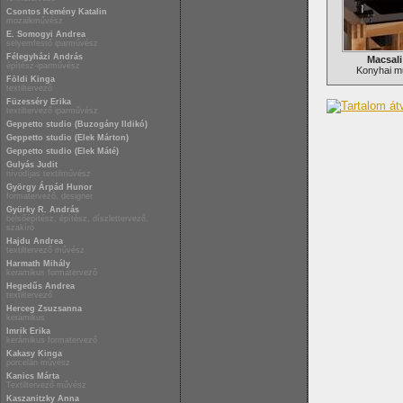
Csontos Kemény Katalin
mozaikművész
E. Somogyi Andrea
selyemfestő iparművész
Félegyházi András
Macsali
építész-iparművész
Konyhai m
Földi Kinga
textiltervező
Füzesséry Erika
textiltervező iparművész
Geppetto studio (Buzogány Ildikó)
Geppetto studio (Elek Márton)
Geppetto studio (Elek Máté)
Gulyás Judit
nívódíjas textilművész
György Árpád Hunor
formatervező, designer
Gyürky R. András
belsőépítész, építész, díszlettervező,
szakíró
Hajdu Andrea
textiltervező művész
Harmath Mihály
keramikus formatervező
Hegedűs Andrea
textiltervező
Herceg Zsuzsanna
kerámikus
Imrik Erika
kerámikus formatervező
Kakasy Kinga
porcelán művész
Kanics Márta
Textiltervező művész
Kaszanitzky Anna