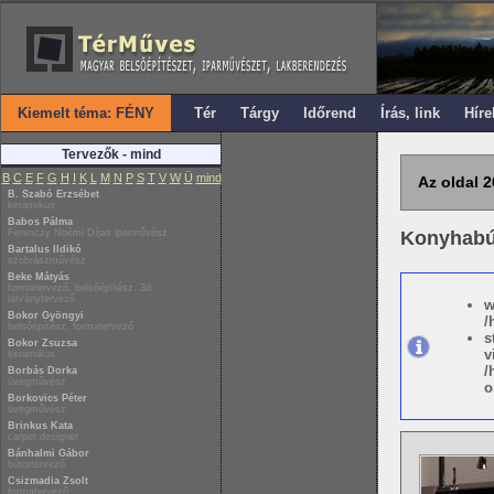
Kiemelt téma: FÉNY
Tér
Tárgy
Időrend
Írás, link
Híre
Tervezők - mind
B
C
E
F
G
H
I
K
L
M
N
P
S
T
V
W
Ü
mind
Az oldal 2
B. Szabó Erzsébet
keramikus
Babos Pálma
Ferenczy Noémi Díjas iparművész
Konyhabú
Bartalus Ildikó
szobrászművész
Beke Mátyás
formatervező, belsőépítész, 3d
látványtervező
w
Bokor Gyöngyi
/
belsőépítész, formatervező
s
Bokor Zsuzsa
v
keramikus
/
Borbás Dorka
üvegművész
o
Borkovics Péter
üvegművész
Brinkus Kata
carpet designer
Bánhalmi Gábor
bútortervező
Csizmadia Zsolt
formatervező