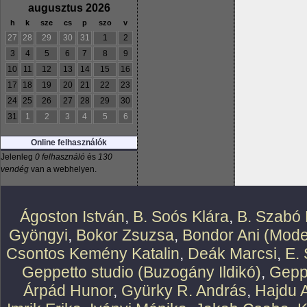
augusztus 2026
h
k
sze
cs
p
szo
v
27
28
29
30
31
1
2
3
4
5
6
7
8
9
10
11
12
13
14
15
16
17
18
19
20
21
22
23
24
25
26
27
28
29
30
31
1
2
3
4
5
6
Online felhasználók
Jelenleg
0 felhasználó
és
130
vendég
van a webhelyen.
Ágoston István
,
B. Soós Klára
,
B. Szabó 
Gyöngyi
,
Bokor Zsuzsa
,
Bondor Ani (Mode
Csontos Kemény Katalin
,
Deák Marcsi
,
E.
Geppetto studio (Buzogány Ildikó)
,
Geppe
Árpád Hunor
,
Gyürky R. András
,
Hajdu 