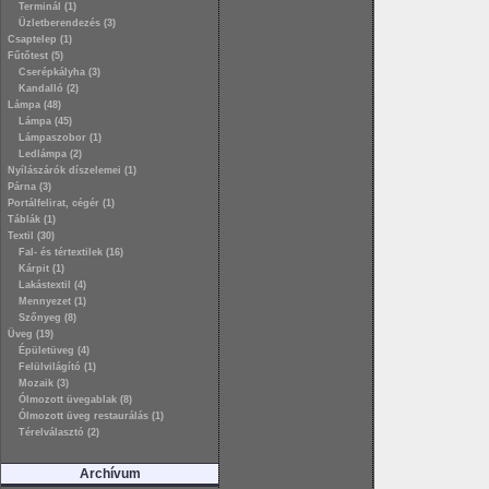
Terminál (1)
Üzletberendezés (3)
Csaptelep (1)
Fűtőtest (5)
Cserépkályha (3)
Kandalló (2)
Lámpa (48)
Lámpa (45)
Lámpaszobor (1)
Ledlámpa (2)
Nyílászárók díszelemei (1)
Párna (3)
Portálfelirat, cégér (1)
Táblák (1)
Textil (30)
Fal- és tértextilek (16)
Kárpit (1)
Lakástextil (4)
Mennyezet (1)
Szőnyeg (8)
Üveg (19)
Épületüveg (4)
Felülvilágító (1)
Mozaik (3)
Ólmozott üvegablak (8)
Ólmozott üveg restaurálás (1)
Térelválasztó (2)
Archívum