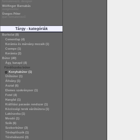
formatervező, designer
Wölfinger Barnabás
üvegművész
Üveges Péter
ipari formatervező
Tárgy - kategóriák
Burkolat (8)
Cementlap (4)
Kerámia és márvány mozaik (1)
Csempe (1)
Kerámia (2)
Bútor (40)
Ágy, kanapé (4)
Fürdőszoba bútor
Konyhabútor (1)
Ülőbútor (1)
Állvány (1)
Asztal (6)
Elemes szekrénysor (1)
Fotel (4)
Hangfal (1)
Kiállítási paraván rendszer (1)
Közösségi terek váróbútora (1)
Lakószoba (1)
Mosdó (1)
Szék (6)
Szoborbútor (3)
Térdeplőszék (1)
Térelválasztó (3)