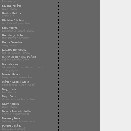
formatervező
Katona Valéria
textilművész
Kauker Szilvia
kerámikus
Kis Iringó Márta
textiltervező iparművész
Kiss Miklós
Designer és képzőművész
Kodolányi Gábor
formatervező designer
Kópis Benedek
üvegművész
Lakatos Bendeguz
fémrestaurátor művész
MAAK design (Hajas Ági)
építész-képzőművész
Macsali Zsolt
lakberendező, bútortervező, faipari
szakújságíró
Mezősi Eszter
üvegművész, restaurátor
Márton László Attila
belsőépítész, bútortervező
Nagy Eszter
formatervező
Nagy Judit
tűzzománc- és festőművész
Nagy Katalin
textilművész
Nemes Tímea Izabella
keramikus iparművész
Novotny Béla
belsőépítész, bútortervező
Paczona Márta
festő, textiltervező