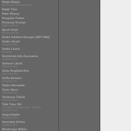
Pataki Mátyás
fémműves formatervező
Pataki Tiles
Peter Ghyczy
Pongrácz Farkas
Pozsonyi Orsolya
lakberendező
Sprok Antal
bútorszobrász
Szabó Adalbert-Georges (1877-1961)
Szabó József
üvegművész
Szabó László
designer
Szentirmai-Joly Zsuzsanna
textiltervező
Szikszai László
bútortervező
Szász Boglárka Rita
formatervező
Szőke Barbara
üvegművész
Takács Bernadett
Terbe János
belsőépítész
Terebessy Tóbiás
formatervező
Tóth Tibor Pál
bútoripari formatervező, építész,
belsőépítész
Varga Katalin
lámpakészítő
Vereczkey Szilvia
textiltervező
Weichinger Miklós