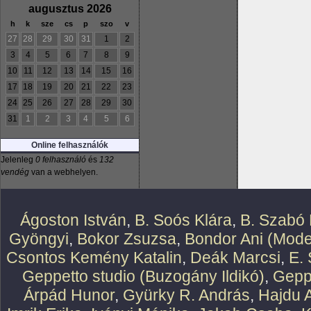
augusztus 2026
h
k
sze
cs
p
szo
v
27
28
29
30
31
1
2
3
4
5
6
7
8
9
10
11
12
13
14
15
16
17
18
19
20
21
22
23
24
25
26
27
28
29
30
31
1
2
3
4
5
6
Online felhasználók
Jelenleg
0 felhasználó
és
132
vendég
van a webhelyen.
Ágoston István
,
B. Soós Klára
,
B. Szabó 
Gyöngyi
,
Bokor Zsuzsa
,
Bondor Ani (Mode
Csontos Kemény Katalin
,
Deák Marcsi
,
E.
Geppetto studio (Buzogány Ildikó)
,
Geppe
Árpád Hunor
,
Gyürky R. András
,
Hajdu 