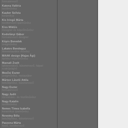
formatervező
Katona Valéria
textilművész
Kauker Szilvia
kerámikus
Kis Iringó Márta
textiltervező iparművész
Kiss Miklós
Designer és képzőművész
Kodolányi Gábor
formatervező designer
Kópis Benedek
üvegművész
Lakatos Bendeguz
fémrestaurátor művész
MAAK design (Hajas Ági)
építész-képzőművész
Macsali Zsolt
lakberendező, bútortervező, faipari
szakújságíró
Mezősi Eszter
üvegművész, restaurátor
Márton László Attila
belsőépítész, bútortervező
Nagy Eszter
formatervező
Nagy Judit
tűzzománc- és festőművész
Nagy Katalin
textilművész
Nemes Tímea Izabella
keramikus iparművész
Novotny Béla
belsőépítész, bútortervező
Paczona Márta
festő, textiltervező