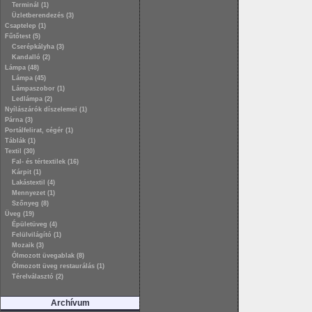
Terminál (1)
Üzletberendezés (3)
Csaptelep (1)
Fűtőtest (5)
Cserépkályha (3)
Kandalló (2)
Lámpa (48)
Lámpa (45)
Lámpaszobor (1)
Ledlámpa (2)
Nyílászárók díszelemei (1)
Párna (3)
Portálfelirat, cégér (1)
Táblák (1)
Textil (30)
Fal- és tértextilek (16)
Kárpit (1)
Lakástextil (4)
Mennyezet (1)
Szőnyeg (8)
Üveg (19)
Épületüveg (4)
Felülvilágító (1)
Mozaik (3)
Ólmozott üvegablak (8)
Ólmozott üveg restaurálás (1)
Térelválasztó (2)
Archívum