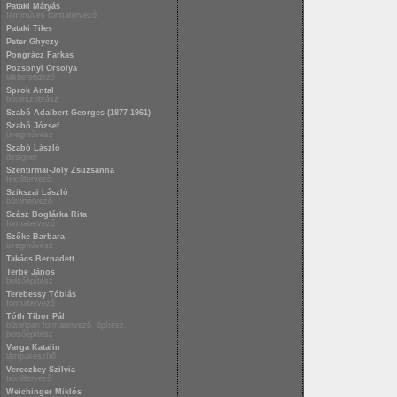
Pataki Mátyás
fémműves formatervező
Pataki Tiles
Peter Ghyczy
Pongrácz Farkas
Pozsonyi Orsolya
lakberendező
Sprok Antal
bútorszobrász
Szabó Adalbert-Georges (1877-1961)
Szabó József
üvegművész
Szabó László
designer
Szentirmai-Joly Zsuzsanna
textiltervező
Szikszai László
bútortervező
Szász Boglárka Rita
formatervező
Szőke Barbara
üvegművész
Takács Bernadett
Terbe János
belsőépítész
Terebessy Tóbiás
formatervező
Tóth Tibor Pál
bútoripari formatervező, építész,
belsőépítész
Varga Katalin
lámpakészítő
Vereczkey Szilvia
textiltervező
Weichinger Miklós