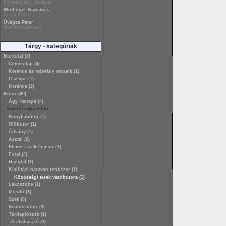
formatervező, designer
Wölfinger Barnabás
üvegművész
Üveges Péter
ipari formatervező
Tárgy - kategóriák
Burkolat (8)
Cementlap (4)
Kerámia és márvány mozaik (1)
Csempe (1)
Kerámia (2)
Bútor (40)
Ágy, kanapé (4)
Fürdőszoba bútor
Konyhabútor (1)
Ülőbútor (1)
Állvány (1)
Asztal (6)
Elemes szekrénysor (1)
Fotel (4)
Hangfal (1)
Kiállítási paraván rendszer (1)
Közösségi terek váróbútora (1)
Lakószoba (1)
Mosdó (1)
Szék (6)
Szoborbútor (3)
Térdeplőszék (1)
Térelválasztó (3)