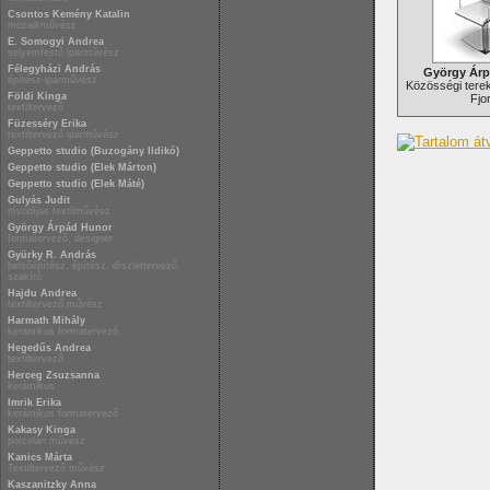
Csontos Kemény Katalin
mozaikművész
E. Somogyi Andrea
selyemfestő iparművész
Félegyházi András
György Ár
építész-iparművész
Közösségi terek
Földi Kinga
Fjo
textiltervező
Füzesséry Erika
textiltervező iparművész
Geppetto studio (Buzogány Ildikó)
Geppetto studio (Elek Márton)
Geppetto studio (Elek Máté)
Gulyás Judit
nívódíjas textilművész
György Árpád Hunor
formatervező, designer
Gyürky R. András
belsőépítész, építész, díszlettervező,
szakíró
Hajdu Andrea
textiltervező művész
Harmath Mihály
keramikus formatervező
Hegedűs Andrea
textiltervező
Herceg Zsuzsanna
kerámikus
Imrik Erika
kerámikus formatervező
Kakasy Kinga
porcelán művész
Kanics Márta
Textiltervező művész
Kaszanitzky Anna