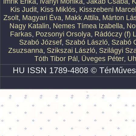
Imrik Erika
,
Iványi Mónika
,
Jakab Csaba
,
K
Kis Judit
,
Kiss Miklós
,
Kisszebeni Marcel
Zsolt
,
Magyari Éva
,
Makk Attila
,
Márton Lász
Nagy Katalin
,
Nemes Tímea Izabella
,
No
Farkas
,
Pozsonyi Orsolya
,
Rádóczy (f) 
Szabó József
,
Szabó László
,
Szabó O
Zsuzsanna
,
Szikszai László
,
Szilágyi Sz
Tóth Tibor Pál
,
Üveges Péter
,
Uh
HU ISSN 1789-4808 © TérMűves