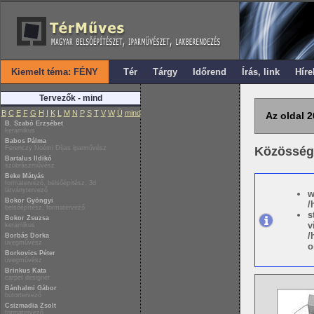
Kiemelt téma: FÉNY
Tér
Tárgy
Időrend
Írás, link
Híre
Tervezők - mind
B
C
E
F
G
H
I
K
L
M
N
P
S
T
V
W
Ü
mind
Az oldal 2
B. Szabó Erzsébet
keramikus
Babos Pálma
Ferenczy Noémi Díjas iparművész
Közösségi
Bartalus Ildikó
szobrászművész
Beke Mátyás
formatervező, belsőépítész, 3d
látványtervező
w
Bokor Gyöngyi
/
belsőépítész, formatervező
s
Bokor Zsuzsa
v
keramikus
/
Borbás Dorka
üvegművész
o
Borkovics Péter
üvegművész
Brinkus Kata
carpet designer
Bánhalmi Gábor
bútortervező
Csizmadia Zsolt
formatervező