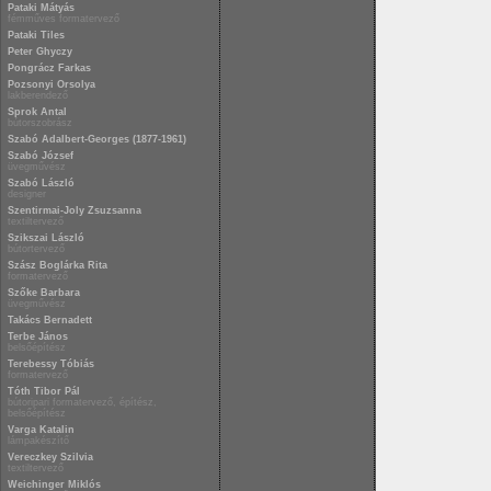
Pataki Mátyás
fémműves formatervező
Pataki Tiles
Peter Ghyczy
Pongrácz Farkas
Pozsonyi Orsolya
lakberendező
Sprok Antal
bútorszobrász
Szabó Adalbert-Georges (1877-1961)
Szabó József
üvegművész
Szabó László
designer
Szentirmai-Joly Zsuzsanna
textiltervező
Szikszai László
bútortervező
Szász Boglárka Rita
formatervező
Szőke Barbara
üvegművész
Takács Bernadett
Terbe János
belsőépítész
Terebessy Tóbiás
formatervező
Tóth Tibor Pál
bútoripari formatervező, építész,
belsőépítész
Varga Katalin
lámpakészítő
Vereczkey Szilvia
textiltervező
Weichinger Miklós