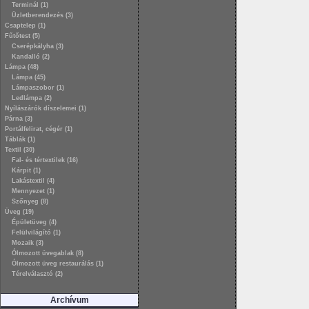
Terminál (1)
Üzletberendezés (3)
Csaptelep (1)
Fűtőtest (5)
Cserépkályha (3)
Kandalló (2)
Lámpa (48)
Lámpa (45)
Lámpaszobor (1)
Ledlámpa (2)
Nyílászárók díszelemei (1)
Párna (3)
Portálfelirat, cégér (1)
Táblák (1)
Textil (30)
Fal- és tértextilek (16)
Kárpit (1)
Lakástextil (4)
Mennyezet (1)
Szőnyeg (8)
Üveg (19)
Épületüveg (4)
Felülvilágító (1)
Mozaik (3)
Ólmozott üvegablak (8)
Ólmozott üveg restaurálás (1)
Térelválasztó (2)
Archívum