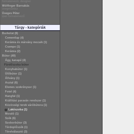
formatervező, designer
Wölfinger Barnabás
üvegművész
Üveges Péter
ipari formatervező
Tárgy - kategóriák
Burkolat (8)
Cementlap (4)
Kerámia és márvány mozaik (1)
Csempe (1)
Kerámia (2)
Bútor (40)
Ágy, kanapé (4)
Fürdőszoba bútor
Konyhabútor (1)
Ülőbútor (1)
Állvány (1)
Asztal (6)
Elemes szekrénysor (1)
Fotel (4)
Hangfal (1)
Kiállítási paraván rendszer (1)
Közösségi terek váróbútora (1)
Lakószoba (1)
Mosdó (1)
Szék (6)
Szoborbútor (3)
Térdeplőszék (1)
Térelválasztó (3)