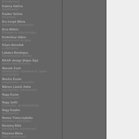
formatervező
Katona Valéria
textilművész
Kauker Szilvia
kerámikus
Kis Iringó Márta
textiltervező iparművész
Kiss Miklós
Designer és képzőművész
Kodolányi Gábor
formatervező designer
Kópis Benedek
üvegművész
Lakatos Bendeguz
fémrestaurátor művész
MAAK design (Hajas Ági)
építész-képzőművész
Macsali Zsolt
lakberendező, bútortervező, faipari
szakújságíró
Mezősi Eszter
üvegművész, restaurátor
Márton László Attila
belsőépítész, bútortervező
Nagy Eszter
formatervező
Nagy Judit
tűzzománc- és festőművész
Nagy Katalin
textilművész
Nemes Tímea Izabella
keramikus iparművész
Novotny Béla
belsőépítész, bútortervező
Paczona Márta
festő, textiltervező