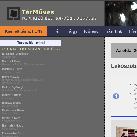
Kiemelt téma: FÉNY
Tér
Tárgy
Időrend
Írás, link
Híre
Tervezők - mind
B
C
E
F
G
H
I
K
L
M
N
P
S
T
V
W
Ü
mind
Az oldal 2
B. Szabó Erzsébet
keramikus
Babos Pálma
Ferenczy Noémi Díjas iparművész
Lakószob
Bartalus Ildikó
szobrászművész
Beke Mátyás
formatervező, belsőépítész, 3d
látványtervező
w
Bokor Gyöngyi
/
belsőépítész, formatervező
s
Bokor Zsuzsa
v
keramikus
/
Borbás Dorka
üvegművész
o
Borkovics Péter
üvegművész
Brinkus Kata
carpet designer
Bánhalmi Gábor
bútortervező
Csizmadia Zsolt
formatervező