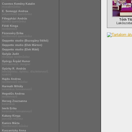
Csontos Kemény Katalin
mozaikművész
E. Somogyi Andrea
selyemfestő iparművész
Félegyházi András
Tóth Tib
építész-iparművész
Lakószoba
Földi Kinga
textiltervező
Füzesséry Erika
textiltervező iparművész
Geppetto studio (Buzogány Ildikó)
Geppetto studio (Elek Márton)
Geppetto studio (Elek Máté)
Gulyás Judit
nívódíjas textilművész
György Árpád Hunor
formatervező, designer
Gyürky R. András
belsőépítész, építész, díszlettervező,
szakíró
Hajdu Andrea
textiltervező művész
Harmath Mihály
keramikus formatervező
Hegedűs Andrea
textiltervező
Herceg Zsuzsanna
kerámikus
Imrik Erika
kerámikus formatervező
Kakasy Kinga
porcelán művész
Kanics Márta
Textiltervező művész
Kaszanitzky Anna