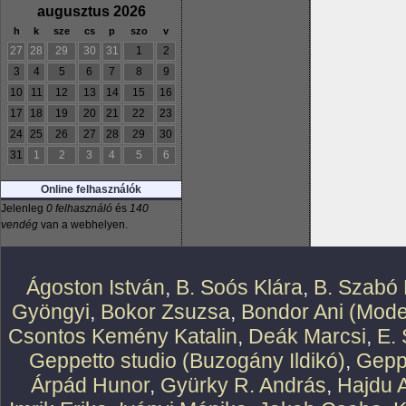
augusztus 2026
h
k
sze
cs
p
szo
v
27
28
29
30
31
1
2
3
4
5
6
7
8
9
10
11
12
13
14
15
16
17
18
19
20
21
22
23
24
25
26
27
28
29
30
31
1
2
3
4
5
6
Online felhasználók
Jelenleg
0 felhasználó
és
140
vendég
van a webhelyen.
Ágoston István
,
B. Soós Klára
,
B. Szabó 
Gyöngyi
,
Bokor Zsuzsa
,
Bondor Ani (Mode
Csontos Kemény Katalin
,
Deák Marcsi
,
E.
Geppetto studio (Buzogány Ildikó)
,
Geppe
Árpád Hunor
,
Gyürky R. András
,
Hajdu 