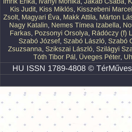
Imrik Erika
,
Iványi Mónika
,
Jakab Csaba
,
K
Kis Judit
,
Kiss Miklós
,
Kisszebeni Marcel
Zsolt
,
Magyari Éva
,
Makk Attila
,
Márton Lász
Nagy Katalin
,
Nemes Tímea Izabella
,
No
Farkas
,
Pozsonyi Orsolya
,
Rádóczy (f) 
Szabó József
,
Szabó László
,
Szabó O
Zsuzsanna
,
Szikszai László
,
Szilágyi Sz
Tóth Tibor Pál
,
Üveges Péter
,
Uh
HU ISSN 1789-4808 © TérMűves