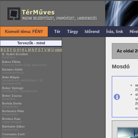
Kiemelt téma: FÉNY
Tér
Tárgy
Időrend
Írás, link
Híre
Tervezők - mind
B
C
E
F
G
H
I
K
L
M
N
P
S
T
V
W
Ü
mind
Az oldal 2
B. Szabó Erzsébet
keramikus
Babos Pálma
Ferenczy Noémi Díjas iparművész
Mosdó
Bartalus Ildikó
szobrászművész
Beke Mátyás
formatervező, belsőépítész, 3d
látványtervező
w
Bokor Gyöngyi
/
belsőépítész, formatervező
s
Bokor Zsuzsa
v
keramikus
/
Borbás Dorka
üvegművész
o
Borkovics Péter
üvegművész
Brinkus Kata
carpet designer
Bánhalmi Gábor
bútortervező
Csizmadia Zsolt
formatervező