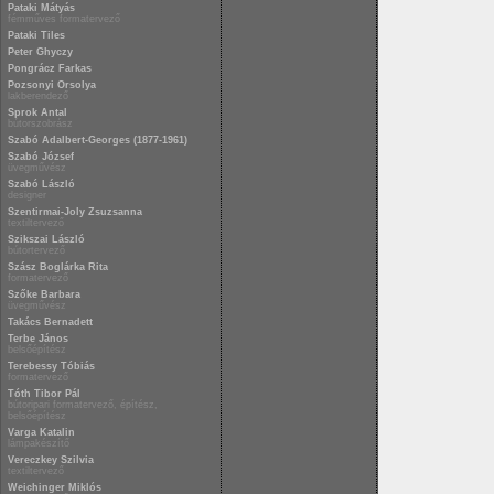
Pataki Mátyás
fémműves formatervező
Pataki Tiles
Peter Ghyczy
Pongrácz Farkas
Pozsonyi Orsolya
lakberendező
Sprok Antal
bútorszobrász
Szabó Adalbert-Georges (1877-1961)
Szabó József
üvegművész
Szabó László
designer
Szentirmai-Joly Zsuzsanna
textiltervező
Szikszai László
bútortervező
Szász Boglárka Rita
formatervező
Szőke Barbara
üvegművész
Takács Bernadett
Terbe János
belsőépítész
Terebessy Tóbiás
formatervező
Tóth Tibor Pál
bútoripari formatervező, építész,
belsőépítész
Varga Katalin
lámpakészítő
Vereczkey Szilvia
textiltervező
Weichinger Miklós