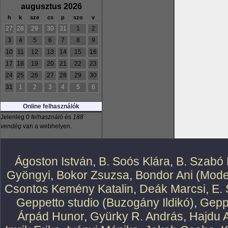
augusztus 2026
h
k
sze
cs
p
szo
v
27
28
29
30
31
1
2
3
4
5
6
7
8
9
10
11
12
13
14
15
16
17
18
19
20
21
22
23
24
25
26
27
28
29
30
31
1
2
3
4
5
6
Online felhasználók
Jelenleg
0 felhasználó
és
188
vendég
van a webhelyen.
Ágoston István
,
B. Soós Klára
,
B. Szabó 
Gyöngyi
,
Bokor Zsuzsa
,
Bondor Ani (Mode
Csontos Kemény Katalin
,
Deák Marcsi
,
E.
Geppetto studio (Buzogány Ildikó)
,
Geppe
Árpád Hunor
,
Gyürky R. András
,
Hajdu 