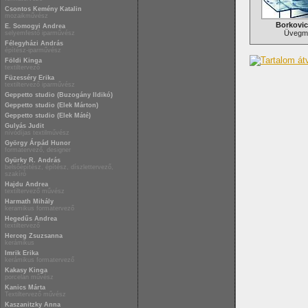
Csontos Kemény Katalin
mozaikművész
Borkovic
E. Somogyi Andrea
Üvegm
selyemfestő iparművész
Félegyházi András
építész-iparművész
Földi Kinga
textiltervező
Füzesséry Erika
textiltervező iparművész
Geppetto studio (Buzogány Ildikó)
Geppetto studio (Elek Márton)
Geppetto studio (Elek Máté)
Gulyás Judit
nívódíjas textilművész
György Árpád Hunor
formatervező, designer
Gyürky R. András
belsőépítész, építész, díszlettervező,
szakíró
Hajdu Andrea
textiltervező művész
Harmath Mihály
keramikus formatervező
Hegedűs Andrea
textiltervező
Herceg Zsuzsanna
kerámikus
Imrik Erika
kerámikus formatervező
Kakasy Kinga
porcelán művész
Kanics Márta
Textiltervező művész
Kaszanitzky Anna