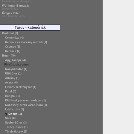
formatervező, designer
Wölfinger Barnabás
üvegművész
Üveges Péter
ipari formatervező
Tárgy - kategóriák
Burkolat (8)
Cementlap (4)
Kerámia és márvány mozaik (1)
Csempe (1)
Kerámia (2)
Bútor (40)
Ágy, kanapé (4)
Fürdőszoba bútor
Konyhabútor (1)
Ülőbútor (1)
Állvány (1)
Asztal (6)
Elemes szekrénysor (1)
Fotel (4)
Hangfal (1)
Kiállítási paraván rendszer (1)
Közösségi terek váróbútora (1)
Lakószoba (1)
Mosdó (1)
Szék (6)
Szoborbútor (3)
Térdeplőszék (1)
Térelválasztó (3)