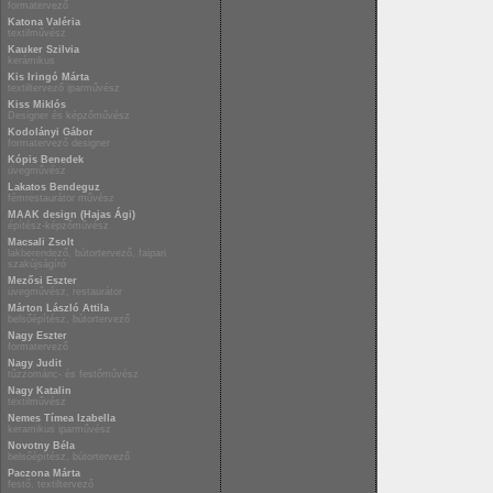
formatervező
Katona Valéria
textilművész
Kauker Szilvia
kerámikus
Kis Iringó Márta
textiltervező iparművész
Kiss Miklós
Designer és képzőművész
Kodolányi Gábor
formatervező designer
Kópis Benedek
üvegművész
Lakatos Bendeguz
fémrestaurátor művész
MAAK design (Hajas Ági)
építész-képzőművész
Macsali Zsolt
lakberendező, bútortervező, faipari
szakújságíró
Mezősi Eszter
üvegművész, restaurátor
Márton László Attila
belsőépítész, bútortervező
Nagy Eszter
formatervező
Nagy Judit
tűzzománc- és festőművész
Nagy Katalin
textilművész
Nemes Tímea Izabella
keramikus iparművész
Novotny Béla
belsőépítész, bútortervező
Paczona Márta
festő, textiltervező