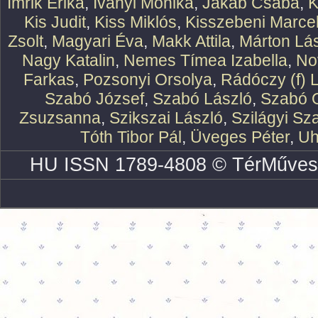
Imrik Erika
,
Iványi Mónika
,
Jakab Csaba
,
K
Kis Judit
,
Kiss Miklós
,
Kisszebeni Marcel
Zsolt
,
Magyari Éva
,
Makk Attila
,
Márton Lász
Nagy Katalin
,
Nemes Tímea Izabella
,
No
Farkas
,
Pozsonyi Orsolya
,
Rádóczy (f) 
Szabó József
,
Szabó László
,
Szabó O
Zsuzsanna
,
Szikszai László
,
Szilágyi Sz
Tóth Tibor Pál
,
Üveges Péter
,
Uh
HU ISSN 1789-4808 © TérMűves