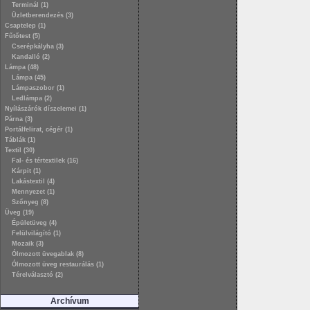
Terminál (1)
Üzletberendezés (3)
Csaptelep (1)
Fűtőtest (5)
Cserépkályha (3)
Kandalló (2)
Lámpa (48)
Lámpa (45)
Lámpaszobor (1)
Ledlámpa (2)
Nyílászárók díszelemei (1)
Párna (3)
Portálfelirat, cégér (1)
Táblák (1)
Textil (30)
Fal- és tértextilek (16)
Kárpit (1)
Lakástextil (4)
Mennyezet (1)
Szőnyeg (8)
Üveg (19)
Épületüveg (4)
Felülvilágító (1)
Mozaik (3)
Ólmozott üvegablak (8)
Ólmozott üveg restaurálás (1)
Térelválasztó (2)
Archívum