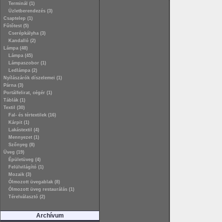
Terminál (1)
Üzletberendezés (3)
Csaptelep (1)
Fűtőtest (5)
Cserépkályha (3)
Kandalló (2)
Lámpa (48)
Lámpa (45)
Lámpaszobor (1)
Ledlámpa (2)
Nyílászárók díszelemei (1)
Párna (3)
Portálfelirat, cégér (1)
Táblák (1)
Textil (30)
Fal- és tértextilek (16)
Kárpit (1)
Lakástextil (4)
Mennyezet (1)
Szőnyeg (8)
Üveg (19)
Épületüveg (4)
Felülvilágító (1)
Mozaik (3)
Ólmozott üvegablak (8)
Ólmozott üveg restaurálás (1)
Térelválasztó (2)
Archívum