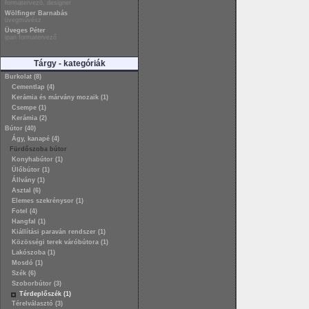
formatervező, designer
Wölfinger Barnabás
üvegművész
Üveges Péter
ipari formatervező
Tárgy - kategóriák
Burkolat (8)
Cementlap (4)
Kerámia és márvány mozaik (1)
Csempe (1)
Kerámia (2)
Bútor (40)
Ágy, kanapé (4)
Fürdőszoba bútor
Konyhabútor (1)
Ülőbútor (1)
Állvány (1)
Asztal (6)
Elemes szekrénysor (1)
Fotel (4)
Hangfal (1)
Kiállítási paraván rendszer (1)
Közösségi terek váróbútora (1)
Lakószoba (1)
Mosdó (1)
Szék (6)
Szoborbútor (3)
Térdeplőszék (1)
Térelválasztó (3)