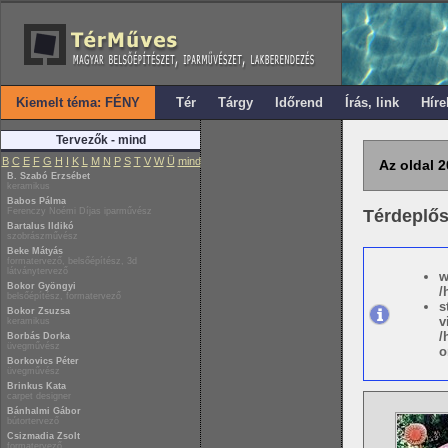
Kiemelt téma: FÉNY
Tér
Tárgy
Időrend
Írás, link
Híre
Tervezők - mind
B
C
E
F
G
H
I
K
L
M
N
P
S
T
V
W
Ü
mind
Az oldal 2
B. Szabó Erzsébet
keramikus
Babos Pálma
Ferenczy Noémi Díjas iparművész
Térdeplő
Bartalus Ildikó
szobrászművész
Beke Mátyás
formatervező, belsőépítész, 3d
látványtervező
w
Bokor Gyöngyi
/
belsőépítész, formatervező
s
Bokor Zsuzsa
v
keramikus
/
Borbás Dorka
üvegművész
o
Borkovics Péter
üvegművész
Brinkus Kata
carpet designer
Bánhalmi Gábor
bútortervező
Csizmadia Zsolt
formatervező