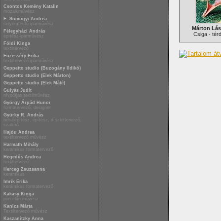
Csontos Kemény Katalin
mozaikművész
E. Somogyi Andrea
selyemfestő iparművész
Márton Lász
Félegyházi András
Csiga - tér
építész-iparművész
Földi Kinga
textiltervező
Füzesséry Erika
textiltervező iparművész
Geppetto studio (Buzogány Ildikó)
Geppetto studio (Elek Márton)
Geppetto studio (Elek Máté)
Gulyás Judit
nívódíjas textilművész
György Árpád Hunor
formatervező, designer
Gyürky R. András
belsőépítész, építész, díszlettervező,
szakíró
Hajdu Andrea
textiltervező művész
Harmath Mihály
keramikus formatervező
Hegedűs Andrea
textiltervező
Herceg Zsuzsanna
kerámikus
Imrik Erika
kerámikus formatervező
Kakasy Kinga
porcelán művész
Kanics Márta
Textiltervező művész
Kaszanitzky Anna