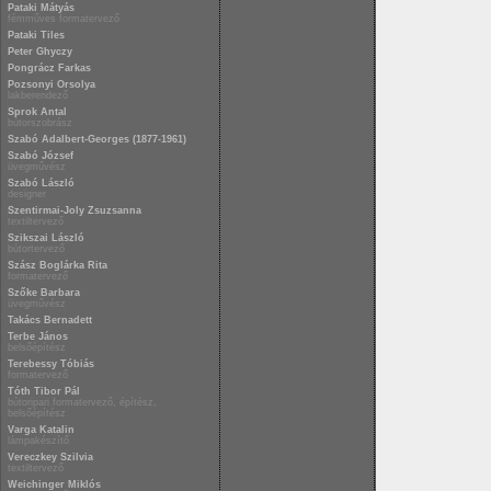
Pataki Mátyás
fémműves formatervező
Pataki Tiles
Peter Ghyczy
Pongrácz Farkas
Pozsonyi Orsolya
lakberendező
Sprok Antal
bútorszobrász
Szabó Adalbert-Georges (1877-1961)
Szabó József
üvegművész
Szabó László
designer
Szentirmai-Joly Zsuzsanna
textiltervező
Szikszai László
bútortervező
Szász Boglárka Rita
formatervező
Szőke Barbara
üvegművész
Takács Bernadett
Terbe János
belsőépítész
Terebessy Tóbiás
formatervező
Tóth Tibor Pál
bútoripari formatervező, építész,
belsőépítész
Varga Katalin
lámpakészítő
Vereczkey Szilvia
textiltervező
Weichinger Miklós