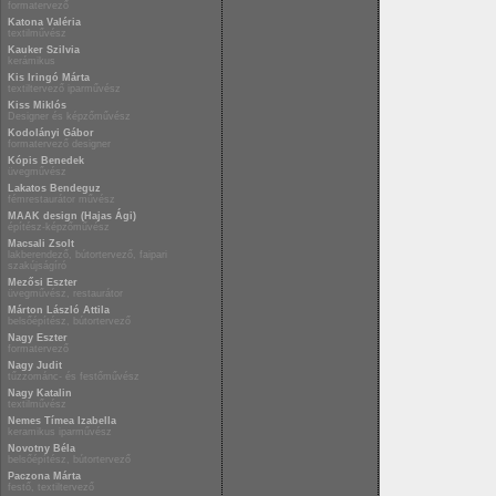
formatervező
Katona Valéria
textilművész
Kauker Szilvia
kerámikus
Kis Iringó Márta
textiltervező iparművész
Kiss Miklós
Designer és képzőművész
Kodolányi Gábor
formatervező designer
Kópis Benedek
üvegművész
Lakatos Bendeguz
fémrestaurátor művész
MAAK design (Hajas Ági)
építész-képzőművész
Macsali Zsolt
lakberendező, bútortervező, faipari
szakújságíró
Mezősi Eszter
üvegművész, restaurátor
Márton László Attila
belsőépítész, bútortervező
Nagy Eszter
formatervező
Nagy Judit
tűzzománc- és festőművész
Nagy Katalin
textilművész
Nemes Tímea Izabella
keramikus iparművész
Novotny Béla
belsőépítész, bútortervező
Paczona Márta
festő, textiltervező