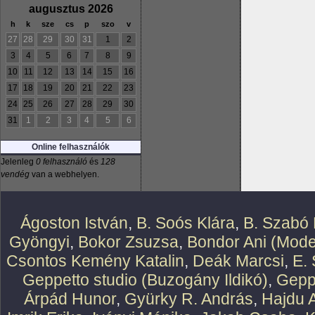
augusztus 2026
h
k
sze
cs
p
szo
v
27
28
29
30
31
1
2
3
4
5
6
7
8
9
10
11
12
13
14
15
16
17
18
19
20
21
22
23
24
25
26
27
28
29
30
31
1
2
3
4
5
6
Online felhasználók
Jelenleg
0 felhasználó
és
128
vendég
van a webhelyen.
Ágoston István
,
B. Soós Klára
,
B. Szabó 
Gyöngyi
,
Bokor Zsuzsa
,
Bondor Ani (Mode
Csontos Kemény Katalin
,
Deák Marcsi
,
E.
Geppetto studio (Buzogány Ildikó)
,
Geppe
Árpád Hunor
,
Gyürky R. András
,
Hajdu 