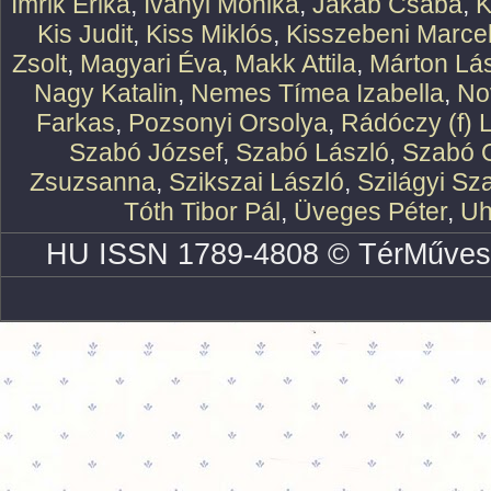
Imrik Erika
,
Iványi Mónika
,
Jakab Csaba
,
K
Kis Judit
,
Kiss Miklós
,
Kisszebeni Marcel
Zsolt
,
Magyari Éva
,
Makk Attila
,
Márton Lász
Nagy Katalin
,
Nemes Tímea Izabella
,
No
Farkas
,
Pozsonyi Orsolya
,
Rádóczy (f) 
Szabó József
,
Szabó László
,
Szabó O
Zsuzsanna
,
Szikszai László
,
Szilágyi Sz
Tóth Tibor Pál
,
Üveges Péter
,
Uh
HU ISSN 1789-4808 © TérMűves