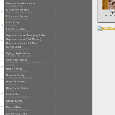
Csontos Kemény Katalin
mozaikművész
E. Somogyi Andrea
Hajd
selyemfestő iparművész
Bőr parav
Félegyházi András
építész-iparművész
Földi Kinga
textiltervező
Füzesséry Erika
textiltervező iparművész
Geppetto studio (Buzogány Ildikó)
Geppetto studio (Elek Márton)
Geppetto studio (Elek Máté)
Gulyás Judit
nívódíjas textilművész
György Árpád Hunor
formatervező, designer
Gyürky R. András
belsőépítész, építész, díszlettervező,
szakíró
Hajdu Andrea
textiltervező művész
Harmath Mihály
keramikus formatervező
Hegedűs Andrea
textiltervező
Herceg Zsuzsanna
kerámikus
Imrik Erika
kerámikus formatervező
Kakasy Kinga
porcelán művész
Kanics Márta
Textiltervező művész
Kaszanitzky Anna