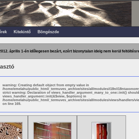
írek
Kitekintő
Böngészde
2012. április 1-én időlegesen bezárt, ezért bizonytalan ideig nem kerül feltöltésre
lasztó
warning: Creating default object from empty value in
/home/emelahu/public_html/_termuves_archive/sites/all/modules/i18n/i18ntaxonomy
strict warning: Declaration of views_handler_argument_many_to_one::init() shoul
views_handler_argument::init(&$view, $options) in
/home/emelahu/public_html/_termuves_archive/sites/all/modules/views/handlers/
on line 169.