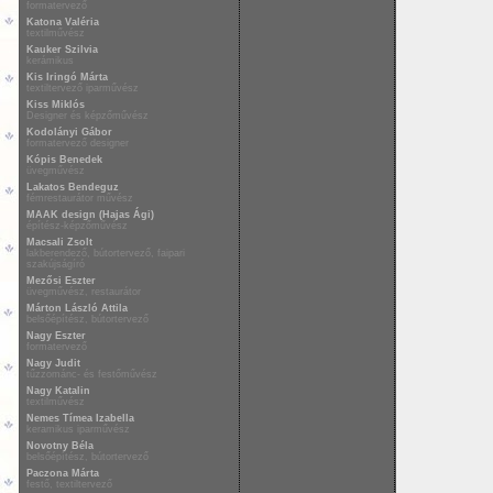
formatervező
Katona Valéria
textilművész
Kauker Szilvia
kerámikus
Kis Iringó Márta
textiltervező iparművész
Kiss Miklós
Designer és képzőművész
Kodolányi Gábor
formatervező designer
Kópis Benedek
üvegművész
Lakatos Bendeguz
fémrestaurátor művész
MAAK design (Hajas Ági)
építész-képzőművész
Macsali Zsolt
lakberendező, bútortervező, faipari
szakújságíró
Mezősi Eszter
üvegművész, restaurátor
Márton László Attila
belsőépítész, bútortervező
Nagy Eszter
formatervező
Nagy Judit
tűzzománc- és festőművész
Nagy Katalin
textilművész
Nemes Tímea Izabella
keramikus iparművész
Novotny Béla
belsőépítész, bútortervező
Paczona Márta
festő, textiltervező