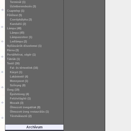
Terminál (1)
Üzletberendezés (3)
Csaptelep (1)
Fűtőtest (5)
Cserépkályha (3)
Kandalló (2)
Lámpa (48)
Lámpa (45)
Lámpaszobor (1)
Ledlámpa (2)
Nyílászárók díszelemei (1)
Párna (3)
Portálfelirat, cégér (1)
Táblák (1)
Textil (30)
Fal- és tértextilek (16)
Kárpit (1)
Lakástextil (4)
Mennyezet (1)
Szőnyeg (8)
Üveg (19)
Épületüveg (4)
Felülvilágító (1)
Mozaik (3)
Ólmozott üvegablak (8)
Ólmozott üveg restaurálás (1)
Térelválasztó (2)
Archívum