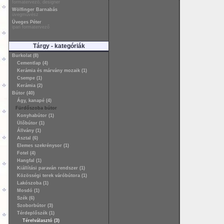
formatervező, designer
Wölfinger Barnabás
üvegművész
Üveges Péter
ipari formatervező
Tárgy - kategóriák
Burkolat (8)
Cementlap (4)
Kerámia és márvány mozaik (1)
Csempe (1)
Kerámia (2)
Bútor (40)
Ágy, kanapé (4)
Fürdőszoba bútor
Konyhabútor (1)
Ülőbútor (1)
Állvány (1)
Asztal (6)
Elemes szekrénysor (1)
Fotel (4)
Hangfal (1)
Kiállítási paraván rendszer (1)
Közösségi terek váróbútora (1)
Lakószoba (1)
Mosdó (1)
Szék (6)
Szoborbútor (3)
Térdeplőszék (1)
Térelválasztó (3)