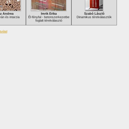
u Andrea
Imrik Erika
Szabó László
án és intarzia
Él-fényfal - betonszerkezetbe
Dinamikus térelválasztók
foglalt térelválasztó