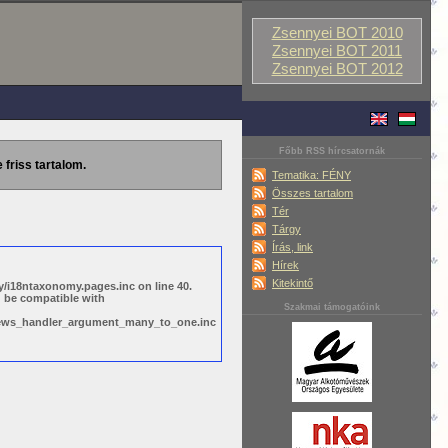
Zsennyei BOT 2010
Zsennyei BOT 2011
Zsennyei BOT 2012
Főbb RSS hírcsatornák
 friss tartalom.
Tematika: FÉNY
Összes tartalom
Tér
Tárgy
Írás, link
Hírek
Kitekintő
/i18ntaxonomy.pages.inc on line 40.
d be compatible with
Szakmai támogatóink
views_handler_argument_many_to_one.inc