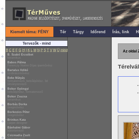
Kiemelt téma: FÉNY
Tér
Tárgy
Időrend
Írás, link
H
Tervezők - mind
B
C
E
F
G
H
I
K
L
M
N
P
S
T
V
W
Ü
mind
Az oldal 
B. Szabó Erzsébet
keramikus
Babos Pálma
Térelvá
Ferenczy Noémi Díjas iparművész
Bartalus Ildikó
szobrászművész
Beke Mátyás
formatervező, belsőépítész, 3d
látványtervező
Bokor Gyöngyi
belsőépítész, formatervező
Bokor Zsuzsa
keramikus
Borbás Dorka
üvegművész
Borkovics Péter
üvegművész
Brinkus Kata
carpet designer
Bánhalmi Gábor
bútortervező
Csizmadia Zsolt
formatervező