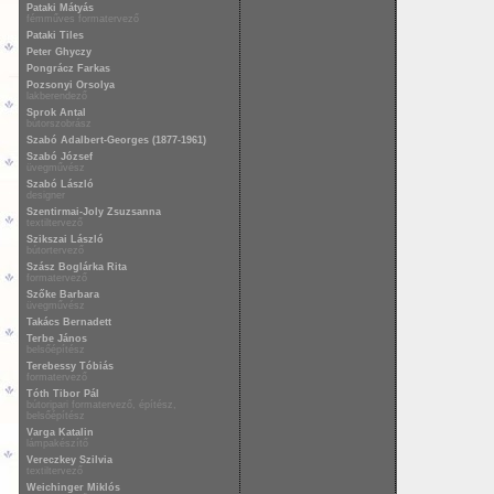
Pataki Mátyás
fémműves formatervező
Pataki Tiles
Peter Ghyczy
Pongrácz Farkas
Pozsonyi Orsolya
lakberendező
Sprok Antal
bútorszobrász
Szabó Adalbert-Georges (1877-1961)
Szabó József
üvegművész
Szabó László
designer
Szentirmai-Joly Zsuzsanna
textiltervező
Szikszai László
bútortervező
Szász Boglárka Rita
formatervező
Szőke Barbara
üvegművész
Takács Bernadett
Terbe János
belsőépítész
Terebessy Tóbiás
formatervező
Tóth Tibor Pál
bútoripari formatervező, építész,
belsőépítész
Varga Katalin
lámpakészítő
Vereczkey Szilvia
textiltervező
Weichinger Miklós