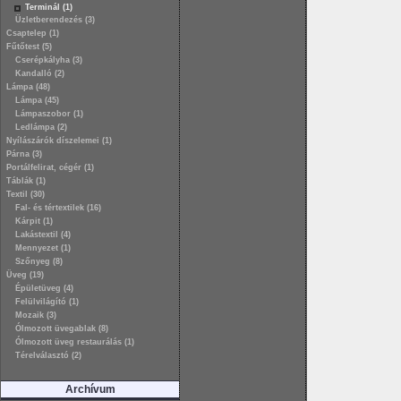
Terminál (1)
Üzletberendezés (3)
Csaptelep (1)
Fűtőtest (5)
Cserépkályha (3)
Kandalló (2)
Lámpa (48)
Lámpa (45)
Lámpaszobor (1)
Ledlámpa (2)
Nyílászárók díszelemei (1)
Párna (3)
Portálfelirat, cégér (1)
Táblák (1)
Textil (30)
Fal- és tértextilek (16)
Kárpit (1)
Lakástextil (4)
Mennyezet (1)
Szőnyeg (8)
Üveg (19)
Épületüveg (4)
Felülvilágító (1)
Mozaik (3)
Ólmozott üvegablak (8)
Ólmozott üveg restaurálás (1)
Térelválasztó (2)
Archívum