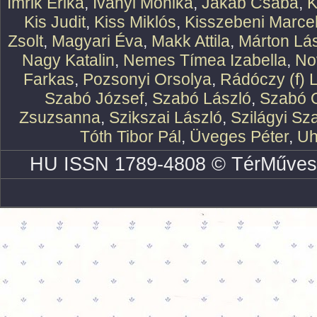
Imrik Erika
,
Iványi Mónika
,
Jakab Csaba
,
K
Kis Judit
,
Kiss Miklós
,
Kisszebeni Marcel
Zsolt
,
Magyari Éva
,
Makk Attila
,
Márton Lász
Nagy Katalin
,
Nemes Tímea Izabella
,
No
Farkas
,
Pozsonyi Orsolya
,
Rádóczy (f) 
Szabó József
,
Szabó László
,
Szabó O
Zsuzsanna
,
Szikszai László
,
Szilágyi Sz
Tóth Tibor Pál
,
Üveges Péter
,
Uh
HU ISSN 1789-4808 © TérMűves