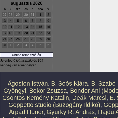
augusztus 2026
h
k
sze
cs
p
szo
v
27
28
29
30
31
1
2
3
4
5
6
7
8
9
10
11
12
13
14
15
16
17
18
19
20
21
22
23
24
25
26
27
28
29
30
31
1
2
3
4
5
6
Online felhasználók
Jelenleg
0 felhasználó
és
109
vendég
van a webhelyen.
Ágoston István
,
B. Soós Klára
,
B. Szabó 
Gyöngyi
,
Bokor Zsuzsa
,
Bondor Ani (Mode
Csontos Kemény Katalin
,
Deák Marcsi
,
E.
Geppetto studio (Buzogány Ildikó)
,
Geppe
Árpád Hunor
,
Gyürky R. András
,
Hajdu 