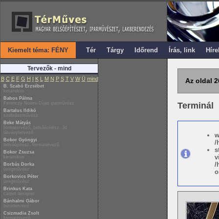
Kiemelt téma: FÉNY
Tér
Tárgy
Időrend
Írás, link
Híre
Tervezők - mind
B
C
E
F
G
H
I
K
L
M
N
P
S
T
V
W
Ü
mind
Az oldal 2
B. Szabó Erzsébet
keramikus
Babos Pálma
Ferenczy Noémi Díjas iparművész
Terminál
Bartalus Ildikó
szobrászművész
Beke Mátyás
formatervező, belsőépítész, 3d
látványtervező
w
Bokor Gyöngyi
/
belsőépítész, formatervező
s
Bokor Zsuzsa
v
keramikus
/
Borbás Dorka
üvegművész
o
Borkovics Péter
üvegművész
Brinkus Kata
carpet designer
Bánhalmi Gábor
bútortervező
Csizmadia Zsolt
formatervező