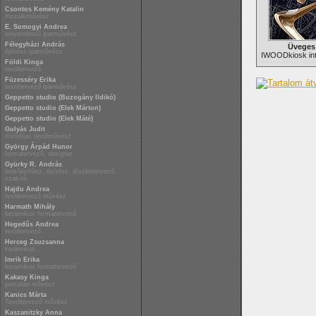
Csontos Kemény Katalin
mozaikművész
E. Somogyi Andrea
selyemfestő iparművész
Félegyházi András
Üveges 
építész-iparművész
IWOODkiosk inte
Földi Kinga
textiltervező
Füzesséry Erika
textiltervező iparművész
Geppetto studio (Buzogány Ildikó)
Geppetto studio (Elek Márton)
Geppetto studio (Elek Máté)
Gulyás Judit
nívódíjas textilművész
György Árpád Hunor
formatervező, designer
Gyürky R. András
belsőépítész, építész, díszlettervező,
szakíró
Hajdu Andrea
textiltervező művész
Harmath Mihály
keramikus formatervező
Hegedűs Andrea
textiltervező
Herceg Zsuzsanna
kerámikus
Imrik Erika
kerámikus formatervező
Kakasy Kinga
porcelán művész
Kanics Márta
Textiltervező művész
Kaszanitzky Anna