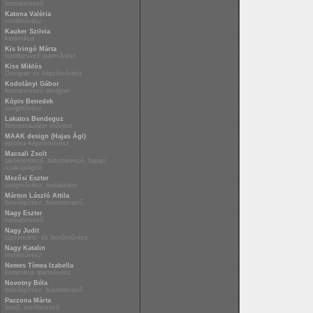
formatervező
Katona Valéria
textilművész
Kauker Szilvia
kerámikus
Kis Iringó Márta
textiltervező iparművész
Kiss Miklós
Designer és képzőművész
Kodolányi Gábor
formatervező designer
Kópis Benedek
üvegművész
Lakatos Bendeguz
fémrestaurátor művész
MAAK design (Hajas Ági)
építész-képzőművész
Macsali Zsolt
lakberendező, bútortervező, faipari
szakújságíró
Mezősi Eszter
üvegművész, restaurátor
Márton László Attila
belsőépítész, bútortervező
Nagy Eszter
formatervező
Nagy Judit
tűzzománc- és festőművész
Nagy Katalin
textilművész
Nemes Tímea Izabella
keramikus iparművész
Novotny Béla
belsőépítész, bútortervező
Paczona Márta
festő, textiltervező