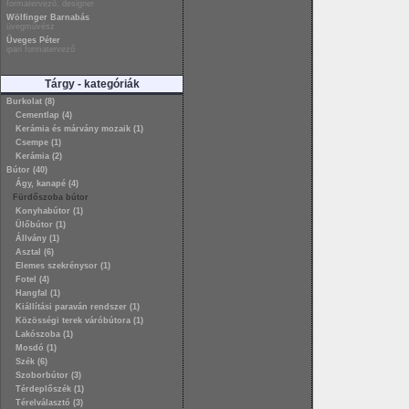
formatervező, designer
Wölfinger Barnabás
üvegművész
Üveges Péter
ipari formatervező
Tárgy - kategóriák
Burkolat (8)
Cementlap (4)
Kerámia és márvány mozaik (1)
Csempe (1)
Kerámia (2)
Bútor (40)
Ágy, kanapé (4)
Fürdőszoba bútor
Konyhabútor (1)
Ülőbútor (1)
Állvány (1)
Asztal (6)
Elemes szekrénysor (1)
Fotel (4)
Hangfal (1)
Kiállítási paraván rendszer (1)
Közösségi terek váróbútora (1)
Lakószoba (1)
Mosdó (1)
Szék (6)
Szoborbútor (3)
Térdeplőszék (1)
Térelválasztó (3)