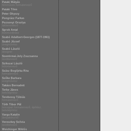
Pataki Mátyás
fémműves formatervező
Pataki Tiles
Peter Ghyczy
Pongrácz Farkas
Pozsonyi Orsolya
lakberendező
Sprok Antal
bútorszobrász
Szabó Adalbert-Georges (1877-1961)
Szabó József
üvegművész
Szabó László
designer
Szentirmai-Joly Zsuzsanna
textiltervező
Szikszai László
bútortervező
Szász Boglárka Rita
formatervező
Szőke Barbara
üvegművész
Takács Bernadett
Terbe János
belsőépítész
Terebessy Tóbiás
formatervező
Tóth Tibor Pál
bútoripari formatervező, építész,
belsőépítész
Varga Katalin
lámpakészítő
Vereczkey Szilvia
textiltervező
Weichinger Miklós