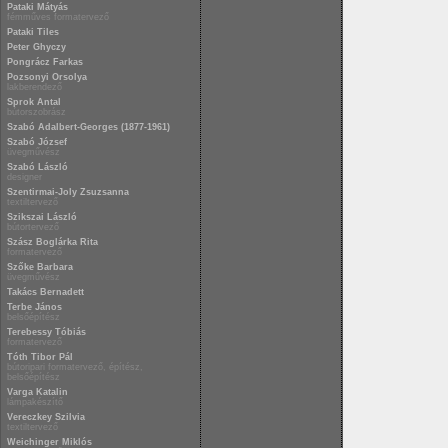
Pataki Mátyás
fémműves formatervező
Pataki Tiles
Peter Ghyczy
Pongrácz Farkas
Pozsonyi Orsolya
lakberendező
Sprok Antal
bútorszobrász
Szabó Adalbert-Georges (1877-1961)
Szabó József
üvegművész
Szabó László
designer
Szentirmai-Joly Zsuzsanna
textiltervező
Szikszai László
bútortervező
Szász Boglárka Rita
formatervező
Szőke Barbara
üvegművész
Takács Bernadett
Terbe János
belsőépítész
Terebessy Tóbiás
formatervező
Tóth Tibor Pál
bútoripari formatervező, építész,
belsőépítész
Varga Katalin
lámpakészítő
Vereczkey Szilvia
textiltervező
Weichinger Miklós