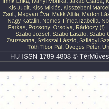
Imrik Erika
,
Iványi Mónika
,
Jakab Csaba
,
K
Kis Judit
,
Kiss Miklós
,
Kisszebeni Marcel
Zsolt
,
Magyari Éva
,
Makk Attila
,
Márton Lász
Nagy Katalin
,
Nemes Tímea Izabella
,
No
Farkas
,
Pozsonyi Orsolya
,
Rádóczy (f) 
Szabó József
,
Szabó László
,
Szabó O
Zsuzsanna
,
Szikszai László
,
Szilágyi Sz
Tóth Tibor Pál
,
Üveges Péter
,
Uh
HU ISSN 1789-4808 © TérMűves