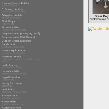
Csontos Kemény Katalin
mozaikművész
E. Somogyi Andrea
selyemfestő iparművész
Félegyházi András
Szász Bogl
építész-iparművész
Víztakarékos cs
Földi Kinga
textiltervező
Füzesséry Erika
textiltervező iparművész
Geppetto studio (Buzogány Ildikó)
Geppetto studio (Elek Márton)
Geppetto studio (Elek Máté)
Gulyás Judit
nívódíjas textilművész
György Árpád Hunor
formatervező, designer
Gyürky R. András
belsőépítész, építész, díszlettervező,
szakíró
Hajdu Andrea
textiltervező művész
Harmath Mihály
keramikus formatervező
Hegedűs Andrea
textiltervező
Herceg Zsuzsanna
kerámikus
Imrik Erika
kerámikus formatervező
Kakasy Kinga
porcelán művész
Kanics Márta
Textiltervező művész
Kaszanitzky Anna