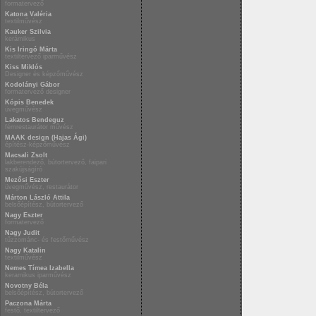
formatervező
Katona Valéria
textilművész
Kauker Szilvia
kerámikus
Kis Iringó Márta
textiltervező iparművész
Kiss Miklós
Designer és képzőművész
Kodolányi Gábor
formatervező designer
Kópis Benedek
üvegművész
Lakatos Bendeguz
fémrestaurátor művész
MAAK design (Hajas Ági)
építész-képzőművész
Macsali Zsolt
lakberendező, bútortervező, faipari
szakújságíró
Mezősi Eszter
üvegművész, restaurátor
Márton László Attila
belsőépítész, bútortervező
Nagy Eszter
formatervező
Nagy Judit
tűzzománc- és festőművész
Nagy Katalin
textilművész
Nemes Tímea Izabella
keramikus iparművész
Novotny Béla
belsőépítész, bútortervező
Paczona Márta
festő, textiltervező