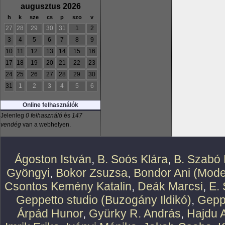
augusztus 2026
h
k
sze
cs
p
szo
v
27
28
29
30
31
1
2
3
4
5
6
7
8
9
10
11
12
13
14
15
16
17
18
19
20
21
22
23
24
25
26
27
28
29
30
31
1
2
3
4
5
6
Online felhasználók
Jelenleg
0 felhasználó
és
147
vendég
van a webhelyen.
Ágoston István
,
B. Soós Klára
,
B. Szabó 
Gyöngyi
,
Bokor Zsuzsa
,
Bondor Ani (Mode
Csontos Kemény Katalin
,
Deák Marcsi
,
E.
Geppetto studio (Buzogány Ildikó)
,
Geppe
Árpád Hunor
,
Gyürky R. András
,
Hajdu 