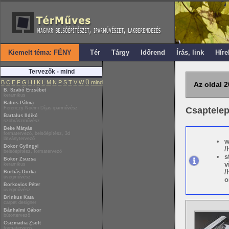
Kiemelt téma: FÉNY
Tér
Tárgy
Időrend
Írás, link
Híre
Tervezők - mind
B
C
E
F
G
H
I
K
L
M
N
P
S
T
V
W
Ü
mind
Az oldal 2
B. Szabó Erzsébet
keramikus
Babos Pálma
Ferenczy Noémi Díjas iparművész
Csaptele
Bartalus Ildikó
szobrászművész
Beke Mátyás
formatervező, belsőépítész, 3d
látványtervező
w
Bokor Gyöngyi
/
belsőépítész, formatervező
s
Bokor Zsuzsa
v
keramikus
/
Borbás Dorka
üvegművész
o
Borkovics Péter
üvegművész
Brinkus Kata
carpet designer
Bánhalmi Gábor
bútortervező
Csizmadia Zsolt
formatervező