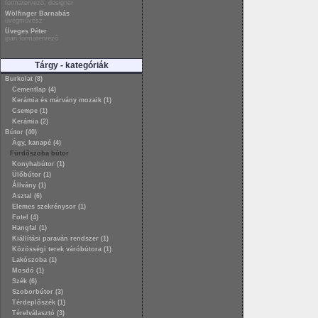
formatervező, designer
Wölfinger Barnabás
üvegművész
Üveges Péter
ipari formatervező
Tárgy - kategóriák
Burkolat (8)
Cementlap (4)
Kerámia és márvány mozaik (1)
Csempe (1)
Kerámia (2)
Bútor (40)
Ágy, kanapé (4)
Fürdőszoba bútor
Konyhabútor (1)
Ülőbútor (1)
Állvány (1)
Asztal (6)
Elemes szekrénysor (1)
Fotel (4)
Hangfal (1)
Kiállítási paraván rendszer (1)
Közösségi terek váróbútora (1)
Lakószoba (1)
Mosdó (1)
Szék (6)
Szoborbútor (3)
Térdeplőszék (1)
Térelválasztó (3)