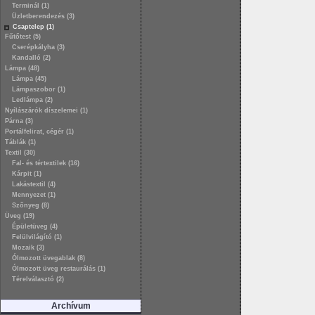
Terminál (1)
Üzletberendezés (3)
Csaptelep (1)
Fűtőtest (5)
Cserépkályha (3)
Kandalló (2)
Lámpa (48)
Lámpa (45)
Lámpaszobor (1)
Ledlámpa (2)
Nyílászárók díszelemei (1)
Párna (3)
Portálfelirat, cégér (1)
Táblák (1)
Textil (30)
Fal- és tértextilek (16)
Kárpit (1)
Lakástextil (4)
Mennyezet (1)
Szőnyeg (8)
Üveg (19)
Épületüveg (4)
Felülvilágító (1)
Mozaik (3)
Ólmozott üvegablak (8)
Ólmozott üveg restaurálás (1)
Térelválasztó (2)
Archívum