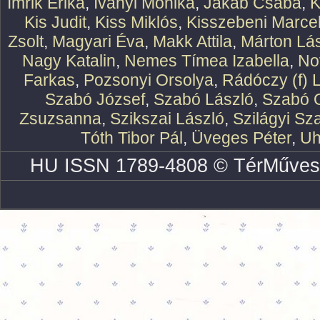
Imrik Erika
,
Iványi Mónika
,
Jakab Csaba
,
K
Kis Judit
,
Kiss Miklós
,
Kisszebeni Marcel
Zsolt
,
Magyari Éva
,
Makk Attila
,
Márton Lász
Nagy Katalin
,
Nemes Tímea Izabella
,
No
Farkas
,
Pozsonyi Orsolya
,
Rádóczy (f) 
Szabó József
,
Szabó László
,
Szabó O
Zsuzsanna
,
Szikszai László
,
Szilágyi Sz
Tóth Tibor Pál
,
Üveges Péter
,
Uh
HU ISSN 1789-4808 © TérMűves