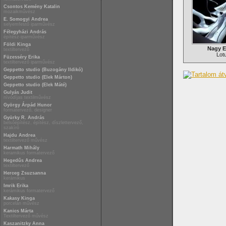
Csontos Kemény Katalin
mozaikművész
E. Somogyi Andrea
selyemfestő iparművész
Félegyházi András
építész-iparművész
Földi Kinga
Nagy E
textiltervező
Lot
Füzesséry Erika
textiltervező iparművész
Geppetto studio (Buzogány Ildikó)
Geppetto studio (Elek Márton)
Geppetto studio (Elek Máté)
Gulyás Judit
nívódíjas textilművész
György Árpád Hunor
formatervező, designer
Gyürky R. András
belsőépítész, építész, díszlettervező,
szakíró
Hajdu Andrea
textiltervező művész
Harmath Mihály
keramikus formatervező
Hegedűs Andrea
textiltervező
Herceg Zsuzsanna
kerámikus
Imrik Erika
kerámikus formatervező
Kakasy Kinga
porcelán művész
Kanics Márta
Textiltervező művész
Kaszanitzky Anna