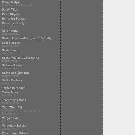
Pataki Mátyás
fémműves formatervező
Pataki Tiles
Peter Ghyczy
Pongrácz Farkas
Pozsonyi Orsolya
lakberendező
Sprok Antal
bútorszobrász
Szabó Adalbert-Georges (1877-1961)
Szabó József
üvegművész
Szabó László
designer
Szentirmai-Joly Zsuzsanna
textiltervező
Szikszai László
bútortervező
Szász Boglárka Rita
formatervező
Szőke Barbara
üvegművész
Takács Bernadett
Terbe János
belsőépítész
Terebessy Tóbiás
formatervező
Tóth Tibor Pál
bútoripari formatervező, építész,
belsőépítész
Varga Katalin
lámpakészítő
Vereczkey Szilvia
textiltervező
Weichinger Miklós