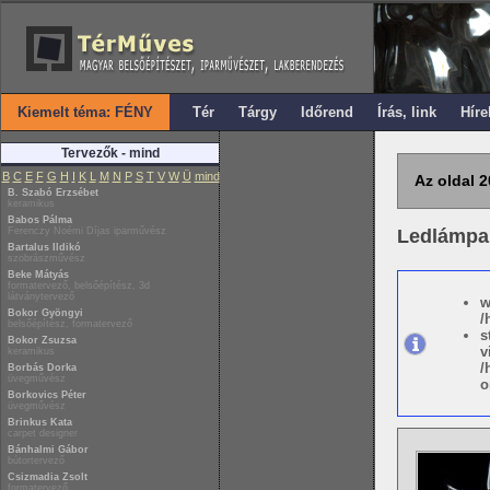
Kiemelt téma: FÉNY
Tér
Tárgy
Időrend
Írás, link
Híre
Tervezők - mind
B
C
E
F
G
H
I
K
L
M
N
P
S
T
V
W
Ü
mind
Az oldal 2
B. Szabó Erzsébet
keramikus
Babos Pálma
Ferenczy Noémi Díjas iparművész
Ledlámpa
Bartalus Ildikó
szobrászművész
Beke Mátyás
formatervező, belsőépítész, 3d
látványtervező
w
Bokor Gyöngyi
/
belsőépítész, formatervező
s
Bokor Zsuzsa
v
keramikus
/
Borbás Dorka
üvegművész
o
Borkovics Péter
üvegművész
Brinkus Kata
carpet designer
Bánhalmi Gábor
bútortervező
Csizmadia Zsolt
formatervező