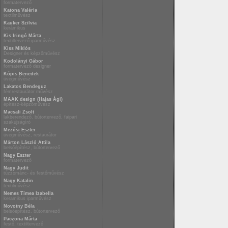
formatervező
Katona Valéria
textilművész
Kauker Szilvia
kerámikus
Kis Iringó Márta
textiltervező iparművész
Kiss Miklós
Designer és képzőművész
Kodolányi Gábor
formatervező designer
Kópis Benedek
üvegművész
Lakatos Bendeguz
fémrestaurátor művész
MAAK design (Hajas Ági)
építész-képzőművész
Macsali Zsolt
lakberendező, bútortervező, faipari
szakújságíró
Mezősi Eszter
üvegművész, restaurátor
Márton László Attila
belsőépítész, bútortervező
Nagy Eszter
formatervező
Nagy Judit
tűzzománc- és festőművész
Nagy Katalin
textilművész
Nemes Tímea Izabella
keramikus iparművész
Novotny Béla
belsőépítész, bútortervező
Paczona Márta
festő, textiltervező