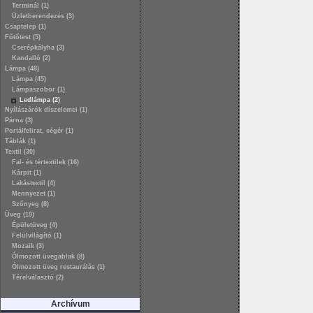
Terminál (1)
Üzletberendezés (3)
Csaptelep (1)
Fűtőtest (5)
Cserépkályha (3)
Kandalló (2)
Lámpa (48)
Lámpa (45)
Lámpaszobor (1)
Ledlámpa (2)
Nyílászárók díszelemei (1)
Párna (3)
Portálfelirat, cégér (1)
Táblák (1)
Textil (30)
Fal- és tértextilek (16)
Kárpit (1)
Lakástextil (4)
Mennyezet (1)
Szőnyeg (8)
Üveg (19)
Épületüveg (4)
Felülvilágító (1)
Mozaik (3)
Ólmozott üvegablak (8)
Ólmozott üveg restaurálás (1)
Térelválasztó (2)
Archívum