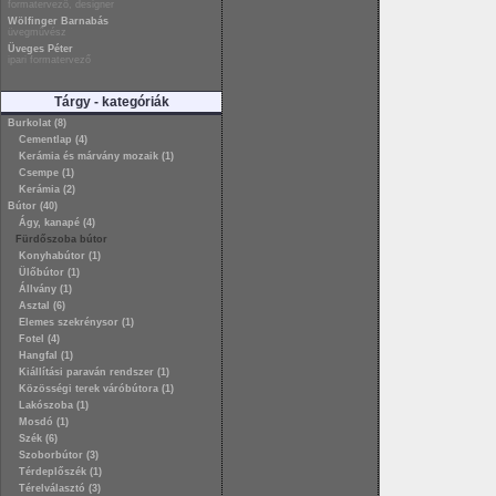
formatervező, designer
Wölfinger Barnabás
üvegművész
Üveges Péter
ipari formatervező
Tárgy - kategóriák
Burkolat (8)
Cementlap (4)
Kerámia és márvány mozaik (1)
Csempe (1)
Kerámia (2)
Bútor (40)
Ágy, kanapé (4)
Fürdőszoba bútor
Konyhabútor (1)
Ülőbútor (1)
Állvány (1)
Asztal (6)
Elemes szekrénysor (1)
Fotel (4)
Hangfal (1)
Kiállítási paraván rendszer (1)
Közösségi terek váróbútora (1)
Lakószoba (1)
Mosdó (1)
Szék (6)
Szoborbútor (3)
Térdeplőszék (1)
Térelválasztó (3)