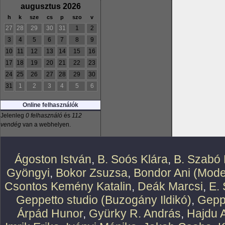
augusztus 2026
h
k
sze
cs
p
szo
v
27
28
29
30
31
1
2
3
4
5
6
7
8
9
10
11
12
13
14
15
16
17
18
19
20
21
22
23
24
25
26
27
28
29
30
31
1
2
3
4
5
6
Online felhasználók
Jelenleg
0 felhasználó
és
112
vendég
van a webhelyen.
Ágoston István
,
B. Soós Klára
,
B. Szabó 
Gyöngyi
,
Bokor Zsuzsa
,
Bondor Ani (Mode
Csontos Kemény Katalin
,
Deák Marcsi
,
E.
Geppetto studio (Buzogány Ildikó)
,
Geppe
Árpád Hunor
,
Gyürky R. András
,
Hajdu 