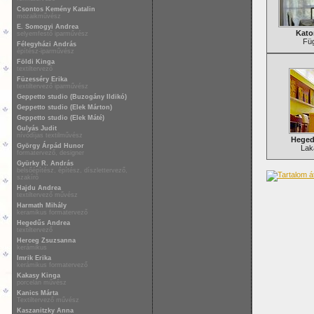
Csontos Kemény Katalin
mozaikművész
E. Somogyi Andrea
Kato
selyemfestő iparművész
Fü
Félegyházi András
építész-iparművész
Földi Kinga
textiltervező
Füzesséry Erika
textiltervező iparművész
Geppetto studio (Buzogány Ildikó)
Geppetto studio (Elek Márton)
Geppetto studio (Elek Máté)
Gulyás Judit
nívódíjas textilművész
Heged
György Árpád Hunor
Laká
formatervező, designer
Gyürky R. András
belsőépítész, építész, díszlettervező,
szakíró
Hajdu Andrea
textiltervező művész
Harmath Mihály
keramikus formatervező
Hegedűs Andrea
textiltervező
Herceg Zsuzsanna
kerámikus
Imrik Erika
kerámikus formatervező
Kakasy Kinga
porcelán művész
Kanics Márta
Textiltervező művész
Kaszanitzky Anna