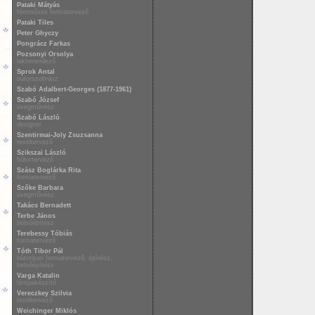
Pataki Mátyás
fémműves formatervező
Pataki Tiles
Peter Ghyczy
Pongrácz Farkas
Pozsonyi Orsolya
lakberendező
Sprok Antal
bútorszobrász
Szabó Adalbert-Georges (1877-1961)
Szabó József
üvegművész
Szabó László
designer
Szentirmai-Joly Zsuzsanna
textiltervező
Szikszai László
bútortervező
Szász Boglárka Rita
formatervező
Szőke Barbara
üvegművész
Takács Bernadett
Terbe János
belsőépítész
Terebessy Tóbiás
formatervező
Tóth Tibor Pál
bútoripari formatervező, építész,
belsőépítész
Varga Katalin
lámpakészítő
Vereczkey Szilvia
textiltervező
Weichinger Miklós