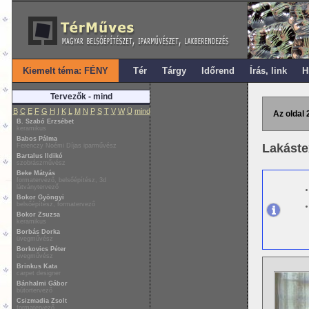
Kiemelt téma: FÉNY
Tér
Tárgy
Időrend
Írás, link
H
Tervezők - mind
B
C
E
F
G
H
I
K
L
M
N
P
S
T
V
W
Ü
mind
Az oldal 
B. Szabó Erzsébet
keramikus
Babos Pálma
Lakástex
Ferenczy Noémi Díjas iparművész
Bartalus Ildikó
szobrászművész
Beke Mátyás
formatervező, belsőépítész, 3d
látványtervező
Bokor Gyöngyi
belsőépítész, formatervező
Bokor Zsuzsa
keramikus
Borbás Dorka
üvegművész
Borkovics Péter
üvegművész
Brinkus Kata
carpet designer
Bánhalmi Gábor
bútortervező
Csizmadia Zsolt
formatervező