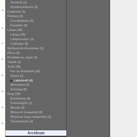
Terminál (1)
Üzletberendezés (3)
Csaptelep (1)
Fűtőtest (5)
Cserépkályha (3)
Kandalló (2)
Lámpa (48)
Lámpa (45)
Lámpaszobor (1)
Ledlámpa (2)
Nyílászárók díszelemei (1)
Párna (3)
Portálfelirat, cégér (1)
Táblák (1)
Textil (30)
Fal- és tértextilek (16)
Kárpit (1)
Lakástextil (4)
Mennyezet (1)
Szőnyeg (8)
Üveg (19)
Épületüveg (4)
Felülvilágító (1)
Mozaik (3)
Ólmozott üvegablak (8)
Ólmozott üveg restaurálás (1)
Térelválasztó (2)
Archívum