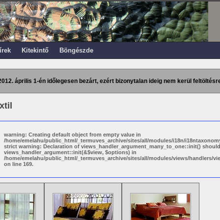
írek
Kitekintő
Böngészde
2012. április 1-én időlegesen bezárt, ezért bizonytalan ideig nem kerül feltöltésre
til
warning: Creating default object from empty value in
/home/emelahu/public_html/_termuves_archive/sites/all/modules/i18n/i18ntaxonomy
strict warning: Declaration of views_handler_argument_many_to_one::init() shoul
views_handler_argument::init(&$view, $options) in
/home/emelahu/public_html/_termuves_archive/sites/all/modules/views/handlers/
on line 169.