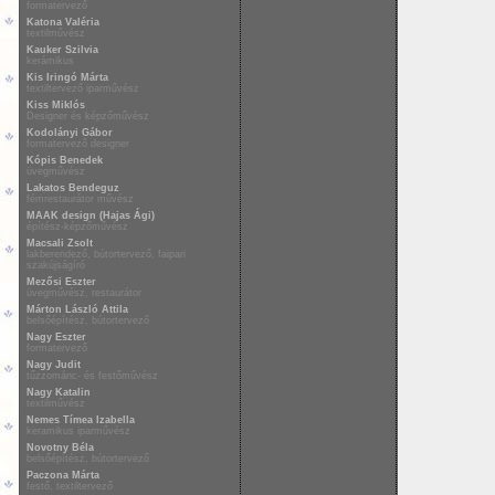
formatervező
Katona Valéria
textilművész
Kauker Szilvia
kerámikus
Kis Iringó Márta
textiltervező iparművész
Kiss Miklós
Designer és képzőművész
Kodolányi Gábor
formatervező designer
Kópis Benedek
üvegművész
Lakatos Bendeguz
fémrestaurátor művész
MAAK design (Hajas Ági)
építész-képzőművész
Macsali Zsolt
lakberendező, bútortervező, faipari
szakújságíró
Mezősi Eszter
üvegművész, restaurátor
Márton László Attila
belsőépítész, bútortervező
Nagy Eszter
formatervező
Nagy Judit
tűzzománc- és festőművész
Nagy Katalin
textilművész
Nemes Tímea Izabella
keramikus iparművész
Novotny Béla
belsőépítész, bútortervező
Paczona Márta
festő, textiltervező