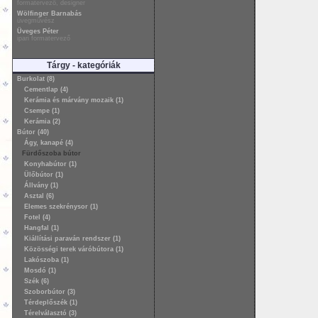
formatervező, designer
Wölfinger Barnabás
üvegművész
Üveges Péter
ipari formatervező
Tárgy - kategóriák
Burkolat (8)
Cementlap (4)
Kerámia és márvány mozaik (1)
Csempe (1)
Kerámia (2)
Bútor (40)
Ágy, kanapé (4)
Fürdőszoba bútor
Konyhabútor (1)
Ülőbútor (1)
Állvány (1)
Asztal (6)
Elemes szekrénysor (1)
Fotel (4)
Hangfal (1)
Kiállítási paraván rendszer (1)
Közösségi terek váróbútora (1)
Lakószoba (1)
Mosdó (1)
Szék (6)
Szoborbútor (3)
Térdeplőszék (1)
Térelválasztó (3)