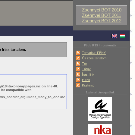
Zsennyei BOT 2010
Zsennyei BOT 2011
Zsennyei BOT 2012
Főbb RSS hírcsatornák
 friss tartalom.
Tematika: FÉNY
Összes tartalom
Tér
Tárgy
Írás, link
Hírek
Kitekintő
/i18ntaxonomy.pages.inc on line 40.
d be compatible with
Szakmai támogatóink
views_handler_argument_many_to_one.inc