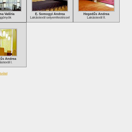
na Valéria
E. Somogyi Andrea
Hegedűs Andrea
ggönyök
Lakástextil selyemfestéssel
Lakástextil II.
űs Andrea
stextil I.