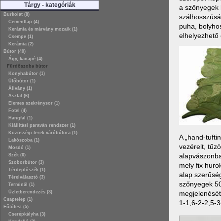
Tárgy - kategóriák
a szőnyegek 
Burkolat (8)
szálhosszúság
Cementlap (4)
puha, bolyhos
Kerámia és márvány mozaik (1)
elhelyezhető 
Csempe (1)
Kerámia (2)
Bútor (40)
Ágy, kanapé (4)
Fürdőszoba bútor
Konyhabútor (1)
Ülőbútor (1)
Állvány (1)
Asztal (6)
Elemes szekrénysor (1)
Fotel (4)
Hangfal (1)
Kiállítási paraván rendszer (1)
Közösségi terek váróbútora (1)
A „hand-tufti
Lakószoba (1)
vezérelt, tűzö
Mosdó (1)
alapvászonba 
Szék (6)
Szoborbútor (3)
mely fix huro
Térdeplőszék (1)
alap szerűség
Térelválasztó (3)
szőnyegek 50
Terminál (1)
megjelenését 
Üzletberendezés (3)
Csaptelep (1)
1-1,6-2-2,5-3
Fűtőtest (5)
Cserépkályha (3)