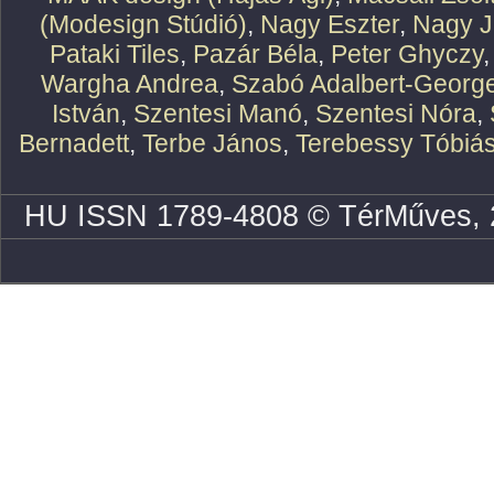
(Modesign Stúdió)
,
Nagy Eszter
,
Nagy J
Pataki Tiles
,
Pazár Béla
,
Peter Ghyczy
Wargha Andrea
,
Szabó Adalbert-Georg
István
,
Szentesi Manó
,
Szentesi Nóra
,
Bernadett
,
Terbe János
,
Terebessy Tóbiá
HU ISSN 1789-4808 © TérMűves, 