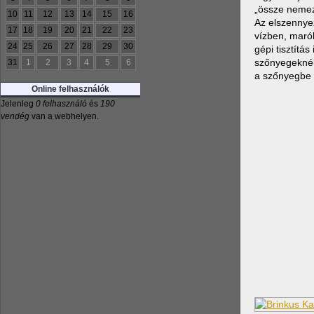
„össze nemez
10
11
12
13
14
15
16
Az elszennyez
17
18
19
20
21
22
23
vízben, maróh
24
25
26
27
28
29
30
gépi tisztítás
szőnyegeknél i
31
1
2
3
4
5
6
a szőnyegbe é
Online felhasználók
Jelenleg
0 felhasználó
és
190
vendég
van a webhelyen.