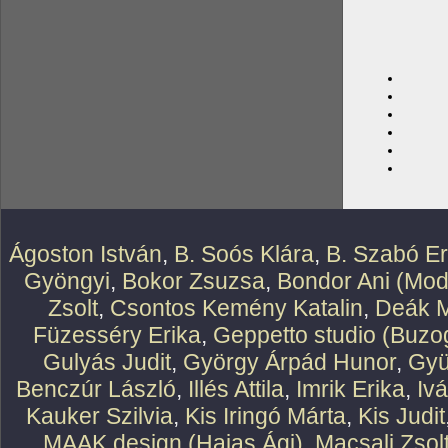
Ágoston István
,
B. Soós Klára
,
B. Szabó E
Gyöngyi
,
Bokor Zsuzsa
,
Bondor Ani (Mod
Zsolt
,
Csontos Kemény Katalin
,
Deák M
Füzesséry Erika
,
Geppetto studio (Buzog
Gulyás Judit
,
György Árpád Hunor
,
Gyü
Benczúr László
,
Illés Attila
,
Imrik Erika
,
Iv
Kauker Szilvia
,
Kis Iringó Márta
,
Kis Judit
MAAK design (Hajas Ági)
,
Macsali Zsol