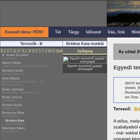
Kiemelt téma: FÉNY
Tér
Tárgy
Időrend
Írás, link
Híre
Tervezők - B
Brinkus Kata munkái
B
C
E
F
G
H
I
K
L
M
N
P
S
T
V
W
Ü
mind
Szőnyeg
Az oldal 2
B. Szabó Erzsébet
keramikus
Babos Pálma
Ferenczy Noémi Díjas iparművész
Egyedi tervezésű gyapjú
Egyedi te
szőnyegek
Bartalus Ildikó
szobrászművész
Beke Mátyás
formatervező, belsőépítész, 3d
strict 
látványtervező
views_h
Bokor Gyöngyi
/home/e
belsőépítész, formatervező
on line 
Bokor Zsuzsa
keramikus
Borbás Dorka
Tervező:
Br
üvegművész
Borkovics Péter
üvegművész
A stílus, mel
Brinkus Kata
carpet designer
szabályaiból
Bánhalmi Gábor
bútortervező
- már sokkal 
szerepet képv