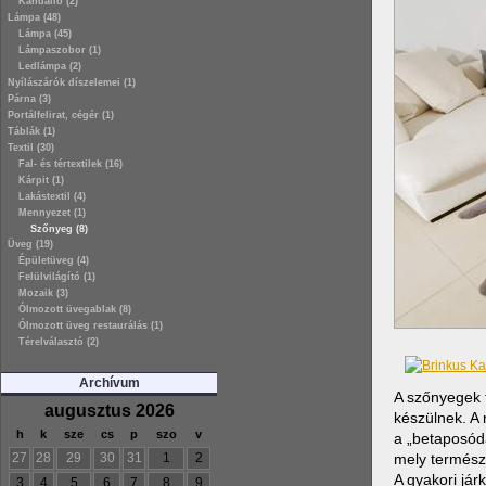
Kandalló (2)
Lámpa (48)
Lámpa (45)
Lámpaszobor (1)
Ledlámpa (2)
Nyílászárók díszelemei (1)
Párna (3)
Portálfelirat, cégér (1)
Táblák (1)
Textil (30)
Fal- és tértextilek (16)
Kárpit (1)
Lakástextil (4)
Mennyezet (1)
Szőnyeg (8)
Üveg (19)
Épületüveg (4)
Felülvilágító (1)
Mozaik (3)
Ólmozott üvegablak (8)
Ólmozott üveg restaurálás (1)
Térelválasztó (2)
Archívum
A szőnyegek 
augusztus 2026
készülnek. A
h
k
sze
cs
p
szo
v
a „betaposód
mely természe
27
28
29
30
31
1
2
A gyakori jár
3
4
5
6
7
8
9