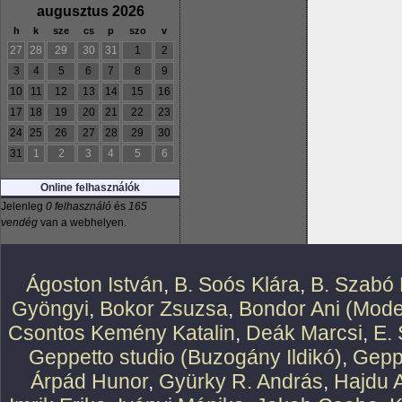
augusztus 2026
h
k
sze
cs
p
szo
v
27
28
29
30
31
1
2
3
4
5
6
7
8
9
10
11
12
13
14
15
16
17
18
19
20
21
22
23
24
25
26
27
28
29
30
31
1
2
3
4
5
6
Online felhasználók
Jelenleg
0 felhasználó
és
165
vendég
van a webhelyen.
Ágoston István
,
B. Soós Klára
,
B. Szabó 
Gyöngyi
,
Bokor Zsuzsa
,
Bondor Ani (Mode
Csontos Kemény Katalin
,
Deák Marcsi
,
E.
Geppetto studio (Buzogány Ildikó)
,
Geppe
Árpád Hunor
,
Gyürky R. András
,
Hajdu 