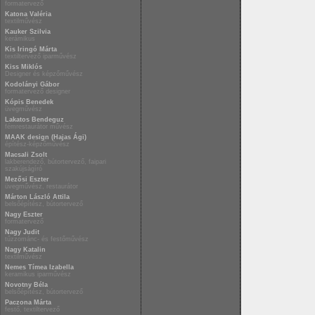
formatervező
Katona Valéria
textilművész
Kauker Szilvia
kerámikus
Kis Iringó Márta
textiltervező iparművész
Kiss Miklós
Designer és képzőművész
Kodolányi Gábor
formatervező designer
Kópis Benedek
üvegművész
Lakatos Bendeguz
fémrestaurátor művész
MAAK design (Hajas Ági)
építész-képzőművész
Macsali Zsolt
lakberendező, bútortervező, faipari
szakújságíró
Mezősi Eszter
üvegművész, restaurátor
Márton László Attila
belsőépítész, bútortervező
Nagy Eszter
formatervező
Nagy Judit
tűzzománc- és festőművész
Nagy Katalin
textilművész
Nemes Tímea Izabella
keramikus iparművész
Novotny Béla
belsőépítész, bútortervező
Paczona Márta
festő, textiltervező