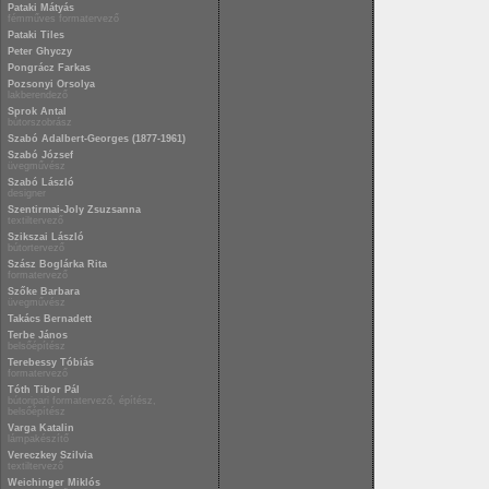
Pataki Mátyás
fémműves formatervező
Pataki Tiles
Peter Ghyczy
Pongrácz Farkas
Pozsonyi Orsolya
lakberendező
Sprok Antal
bútorszobrász
Szabó Adalbert-Georges (1877-1961)
Szabó József
üvegművész
Szabó László
designer
Szentirmai-Joly Zsuzsanna
textiltervező
Szikszai László
bútortervező
Szász Boglárka Rita
formatervező
Szőke Barbara
üvegművész
Takács Bernadett
Terbe János
belsőépítész
Terebessy Tóbiás
formatervező
Tóth Tibor Pál
bútoripari formatervező, építész,
belsőépítész
Varga Katalin
lámpakészítő
Vereczkey Szilvia
textiltervező
Weichinger Miklós