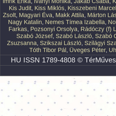
Imrik Erika
,
Iványi Mónika
,
Jakab Csaba
,
K
Kis Judit
,
Kiss Miklós
,
Kisszebeni Marcel
Zsolt
,
Magyari Éva
,
Makk Attila
,
Márton Lász
Nagy Katalin
,
Nemes Tímea Izabella
,
No
Farkas
,
Pozsonyi Orsolya
,
Rádóczy (f) 
Szabó József
,
Szabó László
,
Szabó O
Zsuzsanna
,
Szikszai László
,
Szilágyi Sz
Tóth Tibor Pál
,
Üveges Péter
,
Uh
HU ISSN 1789-4808 © TérMűves