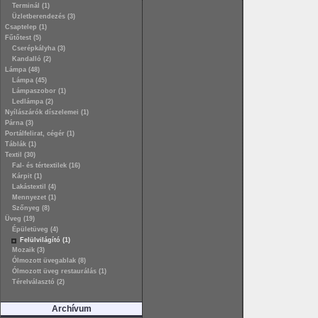
Terminál (1)
Üzletberendezés (3)
Csaptelep (1)
Fűtőtest (5)
Cserépkályha (3)
Kandalló (2)
Lámpa (48)
Lámpa (45)
Lámpaszobor (1)
Ledlámpa (2)
Nyílászárók díszelemei (1)
Párna (3)
Portálfelirat, cégér (1)
Táblák (1)
Textil (30)
Fal- és tértextilek (16)
Kárpit (1)
Lakástextil (4)
Mennyezet (1)
Szőnyeg (8)
Üveg (19)
Épületüveg (4)
Felülvilágító (1)
Mozaik (3)
Ólmozott üvegablak (8)
Ólmozott üveg restaurálás (1)
Térelválasztó (2)
Archívum