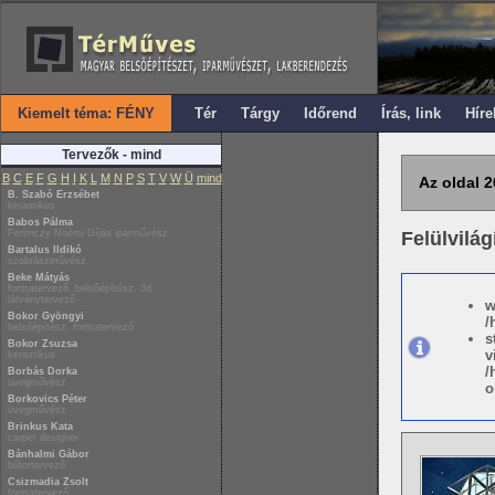
Kiemelt téma: FÉNY
Tér
Tárgy
Időrend
Írás, link
Híre
Tervezők - mind
B
C
E
F
G
H
I
K
L
M
N
P
S
T
V
W
Ü
mind
Az oldal 2
B. Szabó Erzsébet
keramikus
Babos Pálma
Ferenczy Noémi Díjas iparművész
Felülvilág
Bartalus Ildikó
szobrászművész
Beke Mátyás
formatervező, belsőépítész, 3d
látványtervező
w
Bokor Gyöngyi
/
belsőépítész, formatervező
s
Bokor Zsuzsa
v
keramikus
/
Borbás Dorka
üvegművész
o
Borkovics Péter
üvegművész
Brinkus Kata
carpet designer
Bánhalmi Gábor
bútortervező
Csizmadia Zsolt
formatervező