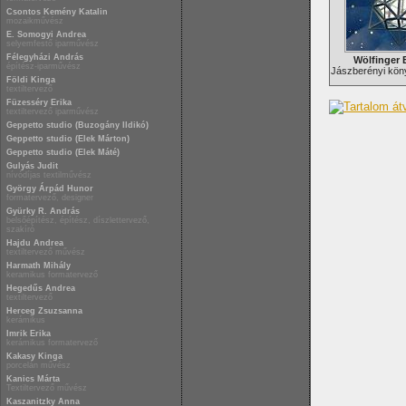
Csontos Kemény Katalin
mozaikművész
E. Somogyi Andrea
selyemfestő iparművész
Félegyházi András
Wölfinger 
építész-iparművész
Jászberényi köny
Földi Kinga
textiltervező
Füzesséry Erika
textiltervező iparművész
Geppetto studio (Buzogány Ildikó)
Geppetto studio (Elek Márton)
Geppetto studio (Elek Máté)
Gulyás Judit
nívódíjas textilművész
György Árpád Hunor
formatervező, designer
Gyürky R. András
belsőépítész, építész, díszlettervező,
szakíró
Hajdu Andrea
textiltervező művész
Harmath Mihály
keramikus formatervező
Hegedűs Andrea
textiltervező
Herceg Zsuzsanna
kerámikus
Imrik Erika
kerámikus formatervező
Kakasy Kinga
porcelán művész
Kanics Márta
Textiltervező művész
Kaszanitzky Anna