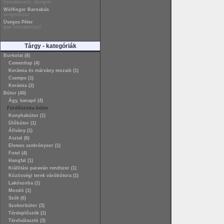
formatervező, designer
Wölfinger Barnabás
üvegművész
Üveges Péter
ipari formatervező
Tárgy - kategóriák
Burkolat (8)
Cementlap (4)
Kerámia és márvány mozaik (1)
Csempe (1)
Kerámia (2)
Bútor (40)
Ágy, kanapé (4)
Fürdőszoba bútor
Konyhabútor (1)
Ülőbútor (1)
Állvány (1)
Asztal (6)
Elemes szekrénysor (1)
Fotel (4)
Hangfal (1)
Kiállítási paraván rendszer (1)
Közösségi terek váróbútora (1)
Lakószoba (1)
Mosdó (1)
Szék (6)
Szoborbútor (3)
Térdeplőszék (1)
Térelválasztó (3)