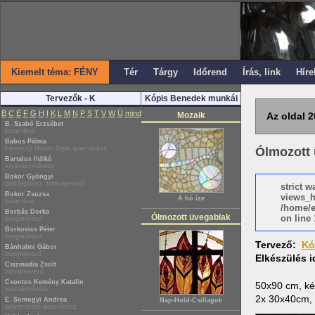
Kiemelt téma: FÉNY
Tér
Tárgy
Időrend
Írás, link
Híre
Tervezők - K
Kópis Benedek munkái
B
C
E
F
G
H
I
K
L
M
N
P
S
T
V
W
Ü
mind
Mozaik
Az oldal 2
B. Szabó Erzsébet
keramikus
Babos Pálma
Ferenczy Noémi Díjas iparművész
Ólmozott 
Bartalus Ildikó
szobrászművész
Bokor Gyöngyi
belsőépítész, formatervező
strict 
Bokor Zsuzsa
views_h
A hó íze
keramikus
/home/e
Borbás Dorka
Ólmozott üvegablak
on line 
üvegművész
Borkovics Péter
üvegművész
Tervező:
Kó
Bánhalmi Gábor
bútortervező
Elkészülés 
Csizmadia Zsolt
formatervező
Csontos Kemény Katalin
50x90 cm, kés
mozaikművész
2x 30x40cm, k
E. Somogyi Andrea
Nap-Hold-Csillagok
selyemfestő iparművész