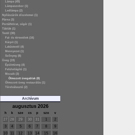
Lámpa (45)
Lámpaszobor (1)
Ledlámpa (2)
Nyílászárók díszelemei (1)
Párna (3)
Portálfelirat, cégér (1)
Táblák (1)
Textil (30)
Fal- és tértextilek (16)
Kárpit (1)
Lakástextil (4)
Mennyezet (1)
Szőnyeg (8)
Üveg (19)
Épületüveg (4)
Felülvilágító (1)
Mozaik (3)
Ólmozott üvegablak (8)
Ólmozott üveg restaurálás (1)
Térelválasztó (2)
Archívum
augusztus 2026
h
k
sze
cs
p
szo
v
27
28
29
30
31
1
2
3
4
5
6
7
8
9
10
11
12
13
14
15
16