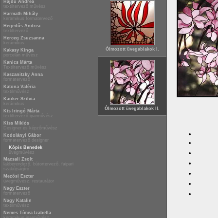
Hajdu Andrea
textiltervező művész
Harmath Mihály
keramikus formatervező
Hegedűs Andrea
textiltervező
Herceg Zsuzsanna
kerámikus
Ólmozott üvegablakok I.
Kakasy Kinga
porcelán művész
Kanics Márta
Textiltervező művész
Kaszanitzky Anna
formatervező
Katona Valéria
textilművész
Kauker Szilvia
kerámikus
Ólmozott üvegablakok II.
Kis Iringó Márta
textiltervező iparművész
Kiss Miklós
Designer és képzőművész
Kodolányi Gábor
formatervező designer
Kópis Benedek
üvegművész
Macsali Zsolt
lakberendező, bútortervező, faipari
szakújságíró
Mezősi Eszter
üvegművész, restaurátor
Nagy Eszter
formatervező
Nagy Katalin
textilművész
Nemes Tímea Izabella
keramikus iparművész