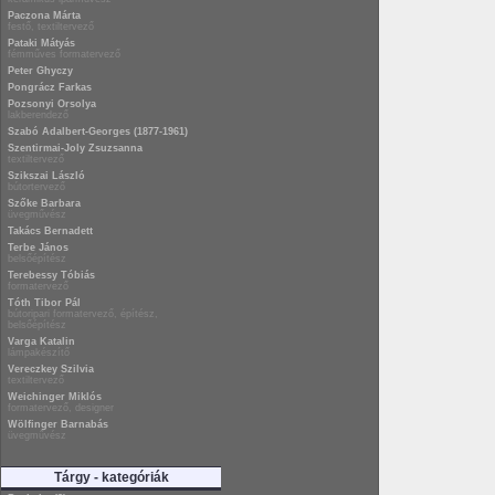
Paczona Márta
festő, textiltervező
Pataki Mátyás
fémműves formatervező
Peter Ghyczy
Pongrácz Farkas
Pozsonyi Orsolya
lakberendező
Szabó Adalbert-Georges (1877-1961)
Szentirmai-Joly Zsuzsanna
textiltervező
Szikszai László
bútortervező
Szőke Barbara
üvegművész
Takács Bernadett
Terbe János
belsőépítész
Terebessy Tóbiás
formatervező
Tóth Tibor Pál
bútoripari formatervező, építész,
belsőépítész
Varga Katalin
lámpakészítő
Vereczkey Szilvia
textiltervező
Weichinger Miklós
formatervező, designer
Wölfinger Barnabás
üvegművész
Tárgy - kategóriák