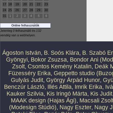
17
18
19
20
21
22
23
24
25
26
27
28
29
30
31
1
2
3
4
5
6
Online felhasználók
Jelenleg
0 felhasználó
és
132
vendég
van a webhelyen.
Ágoston István
,
B. Soós Klára
,
B. Szabó E
Gyöngyi
,
Bokor Zsuzsa
,
Bondor Ani (Mod
Zsolt
,
Csontos Kemény Katalin
,
Deák M
Füzesséry Erika
,
Geppetto studio (Buzog
Gulyás Judit
,
György Árpád Hunor
,
Gyü
Benczúr László
,
Illés Attila
,
Imrik Erika
,
Iv
Kauker Szilvia
,
Kis Iringó Márta
,
Kis Judit
MAAK design (Hajas Ági)
,
Macsali Zsol
(Modesign Stúdió)
,
Nagy Eszter
,
Nagy J