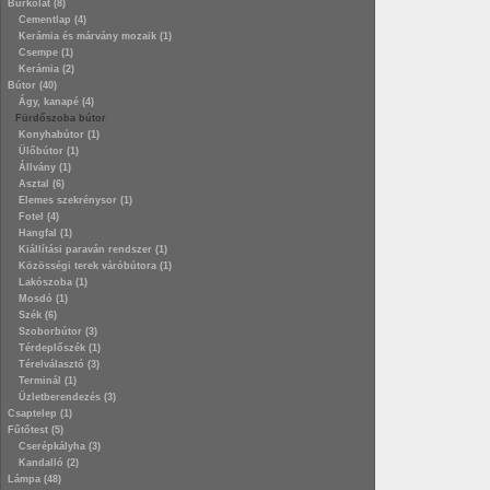
Burkolat (8)
Cementlap (4)
Kerámia és márvány mozaik (1)
Csempe (1)
Kerámia (2)
Bútor (40)
Ágy, kanapé (4)
Fürdőszoba bútor
Konyhabútor (1)
Ülőbútor (1)
Állvány (1)
Asztal (6)
Elemes szekrénysor (1)
Fotel (4)
Hangfal (1)
Kiállítási paraván rendszer (1)
Közösségi terek váróbútora (1)
Lakószoba (1)
Mosdó (1)
Szék (6)
Szoborbútor (3)
Térdeplőszék (1)
Térelválasztó (3)
Terminál (1)
Üzletberendezés (3)
Csaptelep (1)
Fűtőtest (5)
Cserépkályha (3)
Kandalló (2)
Lámpa (48)