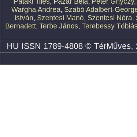
Pataki Tiles
,
Pazár Béla
,
Peter Ghyczy
Wargha Andrea
,
Szabó Adalbert-Georg
István
,
Szentesi Manó
,
Szentesi Nóra
,
Bernadett
,
Terbe János
,
Terebessy Tóbiá
HU ISSN 1789-4808 © TérMűves, 