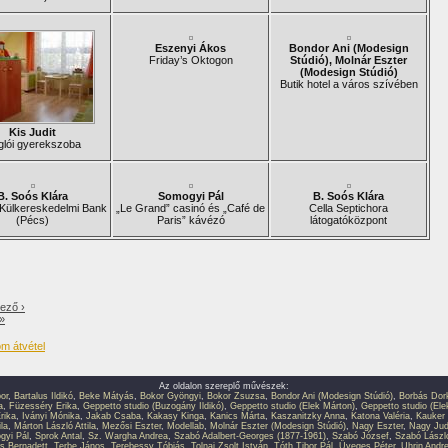
Eszenyi Ákos
Bondor Ani (Modesign
Friday’s Oktogon
Stúdió), Molnár Eszter
(Modesign Stúdió)
Butik hotel a város szívében
Kis Judit
glói gyerekszoba
B. Soós Klára
Somogyi Pál
B. Soós Klára
Külkereskedelmi Bank
„Le Grand” casinó és „Café de
Cella Septichora
(Pécs)
Paris” kávézó
látogatóközpont
ező ›
 »
Az oldalon szereplő művészek:
or
,
Bartalus Ildikó
,
Beke Mátyás
,
Bokor Gyöngyi
,
Bokor Zsuzsa
,
Bondor Ani (Modesign Stúdió)
,
Borbás Dor
a
,
Füzesséry Erika
,
Geppetto studio (Buzogány Ildikó)
,
Geppetto studio (Elek Márton)
,
Geppetto studio (Ele
rika
,
Iványi Mónika
,
Jakab Csaba
,
Kakasy Kinga
,
Kanics Márta
,
Kaszanitzky Anna
,
Katona Valéria
,
Kauker 
la
,
Márton László Attila
,
Mezősi Eszter
,
Modellab
,
Molnár Eszter (Modesign Stúdió)
,
Nagy Eszter
,
Nagy Jud
gyi Pál
,
Sprok Antal
,
Sz. Wargha Andrea
,
Szabó Adalbert-Georges (1877-1961)
,
Szabó József
,
Szabó Lászl
s Bernadett
,
Terbe János
,
Terebessy Tóbiás
,
Tolnai Zsolt István
,
Tóth Tibor Pál
,
Üveges Péter
,
Uhrin Andr