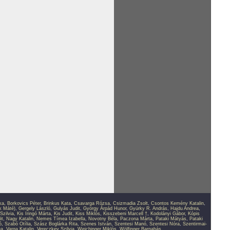
ka
,
Borkovics Péter
,
Brinkus Kata
,
Csavarga Rózsa
,
Csizmadia Zsolt
,
Csontos Kemény Katalin
,
k Máté)
,
Gergely László
,
Gulyás Judit
,
György Árpád Hunor
,
Gyürky R. András
,
Hajdu Andrea
,
Szilvia
,
Kis Iringó Márta
,
Kis Judit
,
Kiss Miklós
,
Kisszebeni Marcell †
,
Kodolányi Gábor
,
Kópis
it
,
Nagy Katalin
,
Nemes Tímea Izabella
,
Novotny Béla
,
Paczona Márta
,
Pataki Mátyás
,
Pataki
ó
,
Szabó Otília
,
Szász Boglárka Rita
,
Szenes István
,
Szentesi Manó
,
Szentesi Nóra
,
Szentirmai-
ea
,
Varga Katalin
,
Vereczkey Szilvia
,
Weichinger Miklós
,
Wölfinger Barnabás