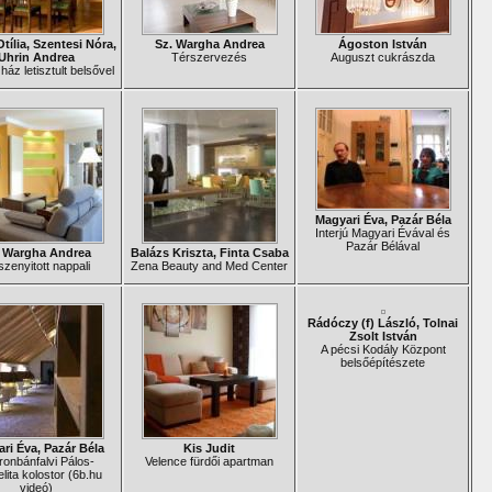
tília, Szentesi Nóra,
Sz. Wargha Andrea
Ágoston István
Uhrin Andrea
Térszervezés
Auguszt cukrászda
ház letisztult belsővel
Magyari Éva, Pazár Béla
Interjú Magyari Évával és
Pazár Bélával
. Wargha Andrea
Balázs Kriszta, Finta Csaba
zenyitott nappali
Zena Beauty and Med Center
Rádóczy (f) László, Tolnai
Zsolt István
A pécsi Kodály Központ
belsőépítészete
ri Éva, Pazár Béla
Kis Judit
onbánfalvi Pálos-
Velence fürdői apartman
lita kolostor (6b.hu
videó)