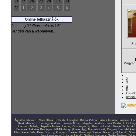
24
25
26
27
28
29
30
31
1
2
3
4
5
6
Online felhasználók
Jelenleg
0 felhasználó
és
141
vendég
van a webhelyen.
Zu
Magyar 
1
2
3
4
5
követk
utolsó
Ágoston István
,
B. Soós Klára
,
B. Szabó Erzsébet
,
Babos Pálma
,
Balázs Kriszta
,
Bánhalmi Gáb
Deák Marcsi
,
E. Somogyi Andrea
,
Eszenyi Ákos
,
Félegyházi András
,
Finta Csaba
,
Földi King
Harmath Mihály
,
Hegedűs Andrea
,
Herceg Zsuzsanna
,
ifj. Benczúr László
,
Illés Attila
,
Imrik E
Benedek
,
Lakatos Bendeguz
,
MAAK design (Hajas Ági)
,
Macsali Zsolt
,
Magyari Éva
,
Makk Atti
Tiles
,
Pazár Béla
,
Peter Ghyczy
,
Pongrácz Farkas
,
Pozsonyi Orsolya
,
Rádóczy (f) László
,
Somo
Joly Zsuzsanna
,
Szikszai László
,
Szilágyi Szabolcs
,
Szőke Barbara
,
Takác