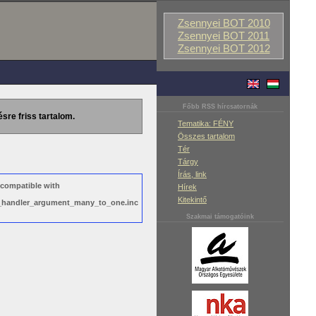
Zsennyei BOT 2010
Zsennyei BOT 2011
Zsennyei BOT 2012
Főbb RSS hírcsatornák
ésre friss tartalom.
Tematika: FÉNY
Összes tartalom
Tér
Tárgy
Írás, link
 compatible with
Hírek
Kitekintő
ws_handler_argument_many_to_one.inc
Szakmai támogatóink