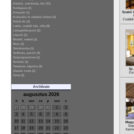
Kávézó, cukrászda, bár (11)
Kollégium (1)
Szabó O
Könyvtár (1)
Kulturális és oktatási intézet (3)
Családi 
Külsõ tér (1)
Lakás, családi ház, villa (9)
Látogatóközpont (2)
Lépcső (1)
Modell, makett (1)
Mozi (1)
Sminkszoba (1)
Szálloda, panzió (5)
Szépségcentrum (1)
Színház (1)
Templom, kápolna (5)
Sz
Utazási iroda (1)
Öss
Üzlet (3)
Archívum
augusztus 2026
h
k
sze
cs
p
szo
v
27
28
29
30
31
1
2
3
4
5
6
7
8
9
10
11
12
13
14
15
16
Magya
Sopr
17
18
19
20
21
22
23
Karme