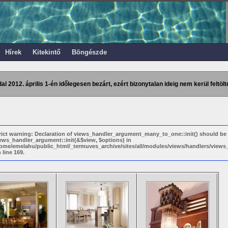
Hírek
Kitekintő
Böngészde
dal 2012. április 1-én időlegesen bezárt, ezért bizonytalan ideig nem kerül feltölt
rict warning: Declaration of views_handler_argument_many_to_one::init() should be
ews_handler_argument::init(&$view, $options) in
ome/emelahu/public_html/_termuves_archive/sites/all/modules/views/handlers/vie
 line 169.