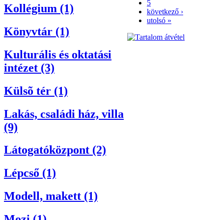
5
Kollégium (1)
következő ›
utolsó »
Könyvtár (1)
Kulturális és oktatási
intézet (3)
Külsõ tér (1)
Lakás, családi ház, villa
(9)
Látogatóközpont (2)
Lépcső (1)
Modell, makett (1)
Mozi (1)