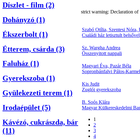
Díszlet - film (2)
strict warning: Declaration 
Dohányzó (1)
Szabó Otília, Szentesi Nóra,
Ékszerbolt (1)
Családi ház letisztult belsővel
Étterem, csárda (3)
Sz. Wargha Andrea
Összenyitott nappali
Faluház (1)
Magyari Éva, Pazár Béla
Sopronbánfalvi Pálos-Karmeli
Gyerekszoba (1)
Kis Judit
Zuglói gyerekszoba
Gyülekezeti terem (1)
B. Soós Klára
Irodaépület (5)
Magyar Külkereskedelmi Ban
1
Kávézó, cukrászda, bár
2
(11)
3
4