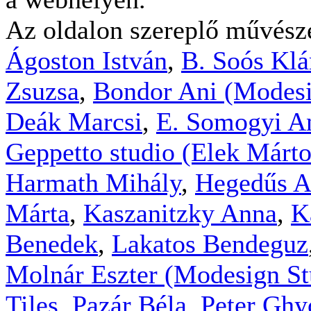
Az oldalon szereplő művész
Ágoston István
,
B. Soós Klá
Zsuzsa
,
Bondor Ani (Modesi
Deák Marcsi
,
E. Somogyi A
Geppetto studio (Elek Márt
Harmath Mihály
,
Hegedűs A
Márta
,
Kaszanitzky Anna
,
K
Benedek
,
Lakatos Bendeguz
Molnár Eszter (Modesign St
Tiles
,
Pazár Béla
,
Peter Ghy