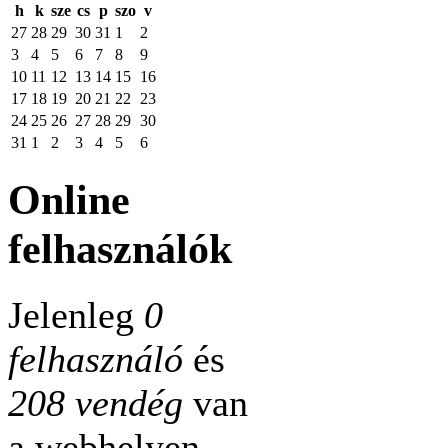
h
k
sze
cs
p
szo
v
27
28
29
30
31
1
2
3
4
5
6
7
8
9
10
11
12
13
14
15
16
17
18
19
20
21
22
23
24
25
26
27
28
29
30
31
1
2
3
4
5
6
Online
felhasználók
Jelenleg
0
felhasználó
és
208 vendég
van
a webhelyen.