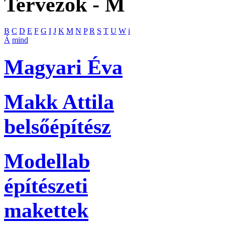
Tervezők - M
B
C
D
E
F
G
I
J
K
M
N
P
R
S
T
U
W
i
Á
mind
Magyari Éva
Makk Attila
belsőépítész
Modellab
építészeti
makettek