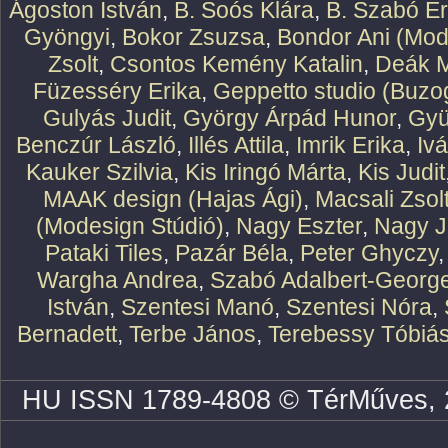
Ágoston István
,
B. Soós Klára
,
B. Szabó E
Gyöngyi
,
Bokor Zsuzsa
,
Bondor Ani (Mod
Zsolt
,
Csontos Kemény Katalin
,
Deák M
Füzesséry Erika
,
Geppetto studio (Buzog
Gulyás Judit
,
György Árpád Hunor
,
Gyü
Benczúr László
,
Illés Attila
,
Imrik Erika
,
Iv
Kauker Szilvia
,
Kis Iringó Márta
,
Kis Judit
MAAK design (Hajas Ági)
,
Macsali Zsol
(Modesign Stúdió)
,
Nagy Eszter
,
Nagy J
Pataki Tiles
,
Pazár Béla
,
Peter Ghyczy
Wargha Andrea
,
Szabó Adalbert-Georg
István
,
Szentesi Manó
,
Szentesi Nóra
,
Bernadett
,
Terbe János
,
Terebessy Tóbiá
HU ISSN 1789-4808 © TérMűves, 