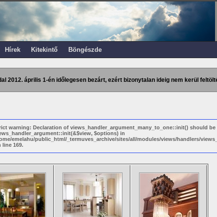
Hírek
Kitekintő
Böngészde
dal 2012. április 1-én időlegesen bezárt, ezért bizonytalan ideig nem kerül feltölt
rict warning: Declaration of views_handler_argument_many_to_one::init() should be
ews_handler_argument::init(&$view, $options) in
ome/emelahu/public_html/_termuves_archive/sites/all/modules/views/handlers/vie
 line 169.