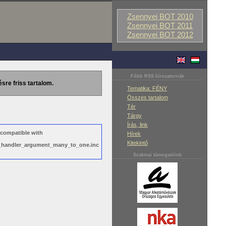
Zsennyei BOT 2010
Zsennyei BOT 2011
Zsennyei BOT 2012
Főbb RSS hírcsatornák
ésre friss tartalom.
Tematika: FÉNY
Összes tartalom
Tér
Tárgy
Írás, link
 compatible with
Hírek
Kitekintő
ws_handler_argument_many_to_one.inc
Szakmai támogatóink