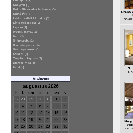
Kollégium (1)
Könyvtár (1)
Kulturális és oktatási intézet (3)
Szabó O
Külsõ tér (1)
Lakás, családi ház, villa (9)
Családi 
Látogatóközpont (2)
Lépcső (1)
Modell, makett (1)
Mozi (1)
Sminkszoba (1)
Szálloda, panzió (5)
Szépségcentrum (1)
Színház (1)
Templom, kápolna (5)
Utazási iroda (1)
Üzlet (3)
Sz
Öss
Archívum
augusztus 2026
h
k
sze
cs
p
szo
v
27
28
29
30
31
1
2
3
4
5
6
7
8
9
10
11
12
13
14
15
16
17
18
19
20
21
22
23
Magya
Sopr
24
25
26
27
28
29
30
Karme