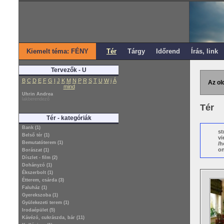
Kiemelt téma: FÉNY
Tér
Tárgy
Időrend
Írás, link
Tervezők - U
B
C
D
E
F
G
I
J
K
M
N
P
R
S
T
U
W
i
Á
Az ol
mind
Uhrin Andrea
lakberendező
Tér
Tér - kategóriák
Bank (1)
st
Belső tér (1)
vi
Bemutatóterem (1)
/h
on
Borászat (1)
Díszlet - film (2)
Dohányzó (1)
Ékszerbolt (1)
Étterem, csárda (3)
Faluház (1)
Gyerekszoba (1)
Gyülekezeti terem (1)
Irodaépület (5)
Kávézó, cukrászda, bár (11)