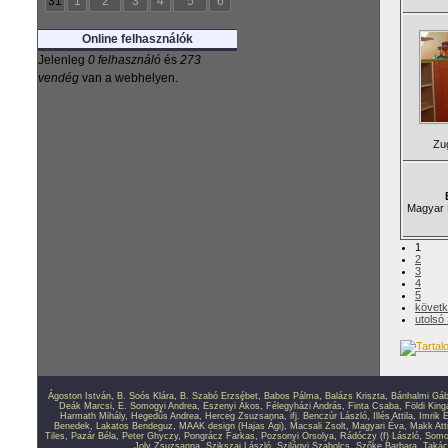
31
1
2
3
4
5
6
Online felhasználók
Jelenleg
0 felhasználó
és
273
vendég
van a webhelyen.
Zu
Magyar 
1
2
3
4
5
követk
utolsó
Ágoston István
,
B. Soós Klára
,
B. Szabó Erzsébet
,
Babos Pálma
,
Balázs Kriszta
,
Bánhalmi Gáb
Deák Marcsi
,
E. Somogyi Andrea
,
Eszenyi Ákos
,
Félegyházi András
,
Finta Csaba
,
Földi King
Harmath Mihály
,
Hegedűs Andrea
,
Herceg Zsuzsanna
,
ifj. Benczúr László
,
Illés Attila
,
Imrik E
Benedek
,
Lakatos Bendeguz
,
MAAK design (Hajas Ági)
,
Macsali Zsolt
,
Magyari Éva
,
Makk Atti
Tiles
,
Pazár Béla
,
Peter Ghyczy
,
Pongrácz Farkas
,
Pozsonyi Orsolya
,
Rádóczy (f) László
,
Somo
Joly Zsuzsanna
,
Szikszai László
,
Szilágyi Szabolcs
,
Szőke Barbara
,
Takác