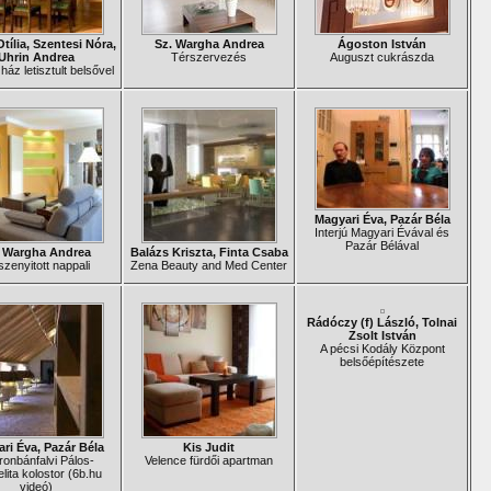
tília, Szentesi Nóra,
Sz. Wargha Andrea
Ágoston István
Uhrin Andrea
Térszervezés
Auguszt cukrászda
ház letisztult belsővel
Magyari Éva, Pazár Béla
Interjú Magyari Évával és
Pazár Bélával
. Wargha Andrea
Balázs Kriszta, Finta Csaba
zenyitott nappali
Zena Beauty and Med Center
Rádóczy (f) László, Tolnai
Zsolt István
A pécsi Kodály Központ
belsőépítészete
ri Éva, Pazár Béla
Kis Judit
onbánfalvi Pálos-
Velence fürdői apartman
lita kolostor (6b.hu
videó)