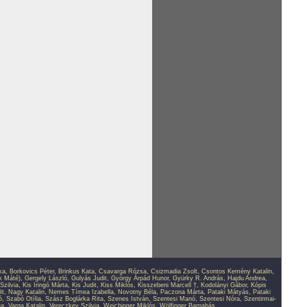
ka
,
Borkovics Péter
,
Brinkus Kata
,
Csavarga Rózsa
,
Csizmadia Zsolt
,
Csontos Kemény Katalin
,
k Máté)
,
Gergely László
,
Gulyás Judit
,
György Árpád Hunor
,
Gyürky R. András
,
Hajdu Andrea
,
Szilvia
,
Kis Iringó Márta
,
Kis Judit
,
Kiss Miklós
,
Kisszebeni Marcell †
,
Kodolányi Gábor
,
Kópis
it
,
Nagy Katalin
,
Nemes Tímea Izabella
,
Novotny Béla
,
Paczona Márta
,
Pataki Mátyás
,
Pataki
ó
,
Szabó Otília
,
Szász Boglárka Rita
,
Szenes István
,
Szentesi Manó
,
Szentesi Nóra
,
Szentirmai-
ea
,
Varga Katalin
,
Vereczkey Szilvia
,
Weichinger Miklós
,
Wölfinger Barnabás