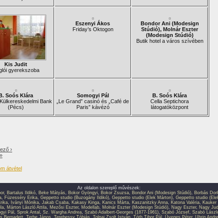
Eszenyi Ákos
Bondor Ani (Modesign
Friday’s Oktogon
Stúdió), Molnár Eszter
(Modesign Stúdió)
Butik hotel a város szívében
Kis Judit
glói gyerekszoba
B. Soós Klára
Somogyi Pál
B. Soós Klára
Külkereskedelmi Bank
„Le Grand” casinó és „Café de
Cella Septichora
(Pécs)
Paris” kávézó
látogatóközpont
ező ›
 »
Az oldalon szereplő művészek:
or
,
Bartalus Ildikó
,
Beke Mátyás
,
Bokor Gyöngyi
,
Bokor Zsuzsa
,
Bondor Ani (Modesign Stúdió)
,
Borbás Dor
a
,
Füzesséry Erika
,
Geppetto studio (Buzogány Ildikó)
,
Geppetto studio (Elek Márton)
,
Geppetto studio (Ele
rika
,
Iványi Mónika
,
Jakab Csaba
,
Kakasy Kinga
,
Kanics Márta
,
Kaszanitzky Anna
,
Katona Valéria
,
Kauker 
la
,
Márton László Attila
,
Mezősi Eszter
,
Modellab
,
Molnár Eszter (Modesign Stúdió)
,
Nagy Eszter
,
Nagy Jud
gyi Pál
,
Sprok Antal
,
Sz. Wargha Andrea
,
Szabó Adalbert-Georges (1877-1961)
,
Szabó József
,
Szabó Lászl
s Bernadett
,
Terbe János
,
Terebessy Tóbiás
,
Tolnai Zsolt István
,
Tóth Tibor Pál
,
Üveges Péter
,
Uhrin Andr