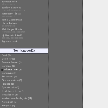
Szentesi Nóra
lakberendező
Szilágyi Szabolcs
építésztervező művész
Terebessy Tóbiás
formatervező
Tolnai Zsolt István
Uhrin Andrea
lakberendező
Weichinger Miklós
formatervező, designer
ifj. Benczúr László
építész, belsőépítész
Ágoston István
Tér - kategóriák
Bank (1)
Belső tér (1)
Bemutatóterem (1)
Borászat (1)
Díszlet - film (2)
Dohányzó (1)
Ékszerbolt (1)
Étterem, csárda (3)
Faluház (1)
Gyerekszoba (1)
Gyülekezeti terem (1)
Irodaépület (5)
Kávézó, cukrászda, bár (11)
Kollégium (1)
Könyvtár (1)