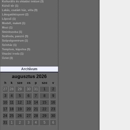
Kulturális és oktatási intézet (3)
Külsõ tér (1)
Lakás, családi ház, villa (9)
Látogatóközpont (2)
Lépcső (1)
Modell, makett (1)
Mozi (1)
Sminkszoba (1)
Szálloda, panzió (5)
Szépségcentrum (1)
Színház (1)
Templom, kápolna (5)
Utazási iroda (1)
Üzlet (3)
Archívum
augusztus 2026
h
k
sze
cs
p
szo
v
27
28
29
30
31
1
2
3
4
5
6
7
8
9
10
11
12
13
14
15
16
17
18
19
20
21
22
23
24
25
26
27
28
29
30
31
1
2
3
4
5
6