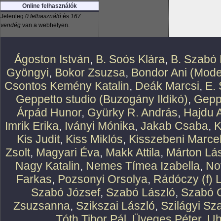
Online felhasználók
Jelenleg
0 felhasználó
és
167
vendég
van a webhelyen.
Ágoston István
,
B. Soós Klára
,
B. Szabó 
Gyöngyi
,
Bokor Zsuzsa
,
Bondor Ani (Mode
Csontos Kemény Katalin
,
Deák Marcsi
,
E.
Geppetto studio (Buzogány Ildikó)
,
Geppe
Árpád Hunor
,
Gyürky R. András
,
Hajdu 
Imrik Erika
,
Iványi Mónika
,
Jakab Csaba
,
K
Kis Judit
,
Kiss Miklós
,
Kisszebeni Marcel
Zsolt
,
Magyari Éva
,
Makk Attila
,
Márton Lász
Nagy Katalin
,
Nemes Tímea Izabella
,
No
Farkas
,
Pozsonyi Orsolya
,
Rádóczy (f) 
Szabó József
,
Szabó László
,
Szabó O
Zsuzsanna
,
Szikszai László
,
Szilágyi Sz
Tóth Tibor Pál
,
Üveges Péter
,
Uh