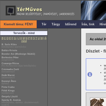
Kiemelt téma: FÉNY
Tér
Tárgy
Időrend
Írás, link
Híre
Tervezők - mind
B
C
D
E
F
G
I
J
K
M
N
P
R
S
T
U
W
i
Á
Az oldal 2
mind
B. Soós Klára
belsőépítész-iparművész
Díszlet - f
Balázs Kriszta
Bondor Ani (Modesign Stúdió)
Borkovics Péter
üvegművész
Csavarga Rózsa
w
Pro Architectura díjas belsőépítész
/
Csizmadia Zsolt
formatervező
s
Deák Marcsi
v
lakberendező
/
Eszenyi Ákos
o
építész
Finta Csaba
Földi Kinga
textiltervező
Gergely László
Gyürky R. András
belsőépítész, építész, díszlettervező,
szakíró