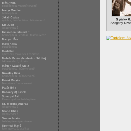
Illés Attila
belsőépítész vezető tervező
Iványi Mónika
belsőépítész
Jakab Csaba
Gyürky R.
építész, belsőépítész, bútortervező
Szegény Dzson
Kis Judit
lakberendező
Kisszebeni Marcell †
belsőépítész, építész, festőművész
Magyari Éva
Makk Attila
belsőépítész
Modellab
építészeti makettek készítése
Molnár Eszter (Modesign Stúdió)
lakberendező, oktató
Márton László Attila
belsőépítész, bútortervező
Novotny Béla
belsőépítész, bútortervező
Pataki Mátyás
fémműves formatervező
Pazár Béla
Rádóczy (f) László
Somogyi Pál
Ferenczy-díjas belsőépítész
Sz. Wargha Andrea
lakberendező
Szabó Otília
lakberendező
Szenes István
belsőépítész-iparművész
Szentesi Manó
formatervező, grafikus