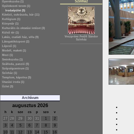
Színház
Gyerekszoba (1)
Gyülekezeti terem (1)
Irodaépület (5)
Kávézó, cukrászda, bár (11)
Kollégium (1)
Könyvtár (1)
Kulturális és oktatási intézet (3)
Külsõ tér (1)
Veszprémi Petőfi Sándor
Lakás, családi ház, villa (9)
Színház
Látogatóközpont (2)
Lépcső (1)
Modell, makett (1)
Mozi (1)
Sminkszoba (1)
Szálloda, panzió (5)
Szépségcentrum (1)
Színház (1)
Templom, kápolna (5)
Utazási iroda (1)
Üzlet (3)
Archívum
augusztus 2026
h
k
sze
cs
p
szo
v
27
28
29
30
31
1
2
3
4
5
6
7
8
9
10
11
12
13
14
15
16