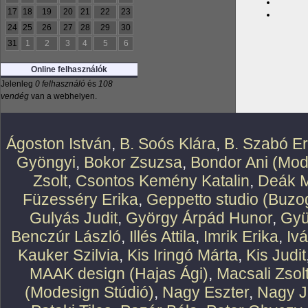
17
18
19
20
21
22
23
24
25
26
27
28
29
30
31
1
2
3
4
5
6
Online felhasználók
Jelenleg
0 felhasználó
és
108
vendég
van a webhelyen.
Ágoston István
,
B. Soós Klára
,
B. Szabó E
Gyöngyi
,
Bokor Zsuzsa
,
Bondor Ani (Mod
Zsolt
,
Csontos Kemény Katalin
,
Deák M
Füzesséry Erika
,
Geppetto studio (Buzog
Gulyás Judit
,
György Árpád Hunor
,
Gyü
Benczúr László
,
Illés Attila
,
Imrik Erika
,
Iv
Kauker Szilvia
,
Kis Iringó Márta
,
Kis Judit
MAAK design (Hajas Ági)
,
Macsali Zsol
(Modesign Stúdió)
,
Nagy Eszter
,
Nagy J