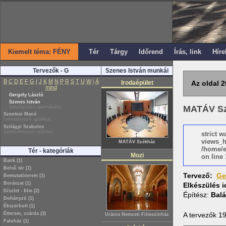
Kiemelt téma: FÉNY
Tér
Tárgy
Időrend
Írás, link
Híre
Tervezők - G
Szenes István munkái
B
C
D
E
F
G
I
J
K
M
N
P
R
S
T
U
W
i
Á
Irodaépület
Az oldal 2
mind
Gergely László
Szenes István
MATÁV S
belsőépítész-iparművész
Szentesi Manó
formatervező, grafikus
Szilágyi Szabolcs
építésztervező művész
strict 
views_h
MATÁV Székház
/home/e
Tér - kategóriák
Mozi
on line 
Bank (1)
Belső tér (1)
Tervező:
Ge
Bemutatóterem (1)
Borászat (1)
Elkészülés 
Díszlet - film (2)
Építész:
Balá
Dohányzó (1)
Ékszerbolt (1)
A tervezők 19
Étterem, csárda (3)
Uránia Nemzeti Filmszínház
Faluház (1)