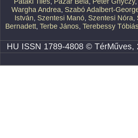
Pataki Tiles
,
Pazár Béla
,
Peter Ghyczy
Wargha Andrea
,
Szabó Adalbert-Georg
István
,
Szentesi Manó
,
Szentesi Nóra
,
Bernadett
,
Terbe János
,
Terebessy Tóbiá
HU ISSN 1789-4808 © TérMűves, 