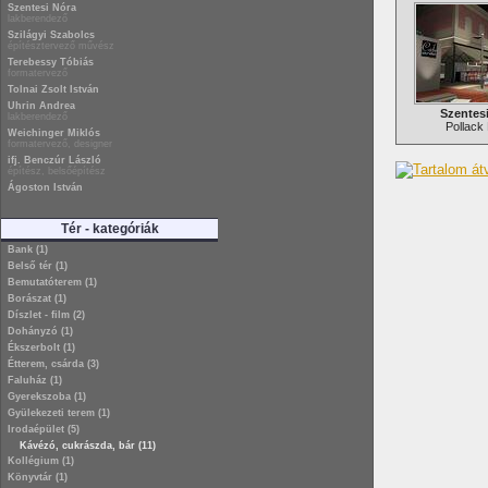
Szentesi Nóra
lakberendező
Szilágyi Szabolcs
építésztervező művész
Terebessy Tóbiás
formatervező
Tolnai Zsolt István
Uhrin Andrea
Szentes
lakberendező
Pollack 
Weichinger Miklós
formatervező, designer
ifj. Benczúr László
építész, belsőépítész
Ágoston István
Tér - kategóriák
Bank (1)
Belső tér (1)
Bemutatóterem (1)
Borászat (1)
Díszlet - film (2)
Dohányzó (1)
Ékszerbolt (1)
Étterem, csárda (3)
Faluház (1)
Gyerekszoba (1)
Gyülekezeti terem (1)
Irodaépület (5)
Kávézó, cukrászda, bár (11)
Kollégium (1)
Könyvtár (1)