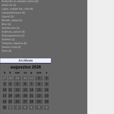
Kulturális és oktatási intézet (3)
Külsõ tér (1)
Lakás, családi ház, villa (9)
Látogatóközpont (2)
Lépcső (1)
Modell, makett (1)
Mozi (1)
Sminkszoba (1)
Szálloda, panzió (5)
Szépségcentrum (1)
Színház (1)
Templom, kápolna (5)
Utazási iroda (1)
Üzlet (3)
Archívum
augusztus 2026
h
k
sze
cs
p
szo
v
27
28
29
30
31
1
2
3
4
5
6
7
8
9
10
11
12
13
14
15
16
17
18
19
20
21
22
23
24
25
26
27
28
29
30
31
1
2
3
4
5
6