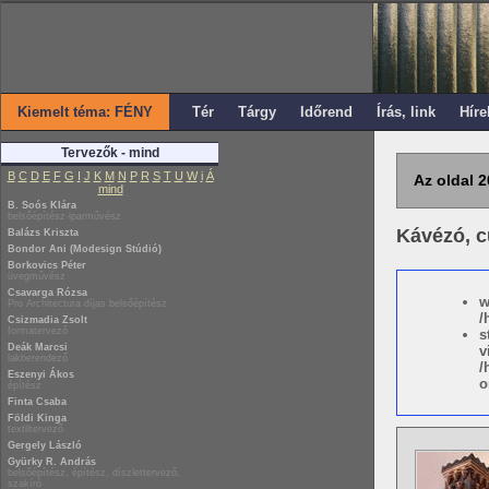
Kiemelt téma: FÉNY
Tér
Tárgy
Időrend
Írás, link
Híre
Tervezők - mind
B
C
D
E
F
G
I
J
K
M
N
P
R
S
T
U
W
i
Á
Az oldal 2
mind
B. Soós Klára
belsőépítész-iparművész
Kávézó, c
Balázs Kriszta
Bondor Ani (Modesign Stúdió)
Borkovics Péter
üvegművész
Csavarga Rózsa
w
Pro Architectura díjas belsőépítész
/
Csizmadia Zsolt
formatervező
s
Deák Marcsi
v
lakberendező
/
Eszenyi Ákos
o
építész
Finta Csaba
Földi Kinga
textiltervező
Gergely László
Gyürky R. András
belsőépítész, építész, díszlettervező,
szakíró