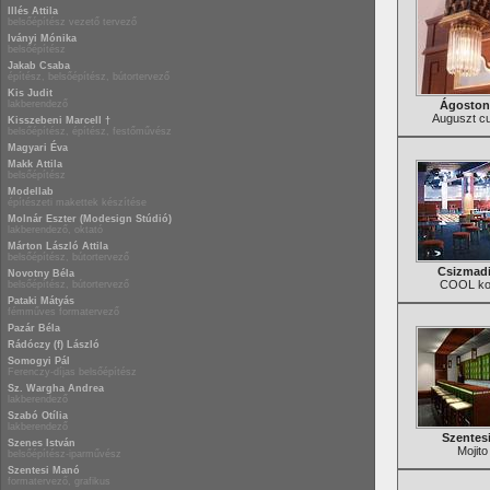
Illés Attila
belsőépítész vezető tervező
Iványi Mónika
belsőépítész
Jakab Csaba
építész, belsőépítész, bútortervező
Kis Judit
lakberendező
Ágoston 
Auguszt c
Kisszebeni Marcell †
belsőépítész, építész, festőművész
Magyari Éva
Makk Attila
belsőépítész
Modellab
építészeti makettek készítése
Molnár Eszter (Modesign Stúdió)
lakberendező, oktató
Márton László Attila
belsőépítész, bútortervező
Csizmadi
Novotny Béla
COOL kok
belsőépítész, bútortervező
Pataki Mátyás
fémműves formatervező
Pazár Béla
Rádóczy (f) László
Somogyi Pál
Ferenczy-díjas belsőépítész
Sz. Wargha Andrea
lakberendező
Szabó Otília
lakberendező
Szentes
Szenes István
Mojito
belsőépítész-iparművész
Szentesi Manó
formatervező, grafikus