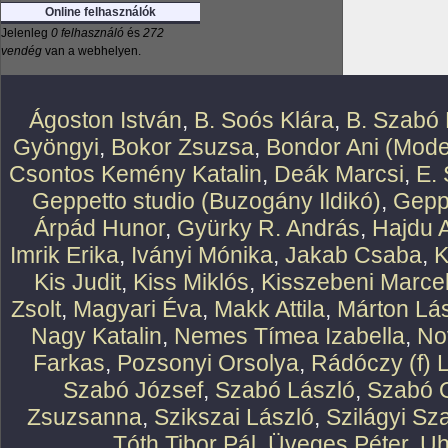
Online felhasználók
Jelenleg
0 felhasználó
és
272
vendég
van a webhelyen.
Ágoston István
,
B. Soós Klára
,
B. Szabó 
Gyöngyi
,
Bokor Zsuzsa
,
Bondor Ani (Mode
Csontos Kemény Katalin
,
Deák Marcsi
,
E.
Geppetto studio (Buzogány Ildikó)
,
Geppe
Árpád Hunor
,
Gyürky R. András
,
Hajdu 
Imrik Erika
,
Iványi Mónika
,
Jakab Csaba
,
K
Kis Judit
,
Kiss Miklós
,
Kisszebeni Marcel
Zsolt
,
Magyari Éva
,
Makk Attila
,
Márton Lász
Nagy Katalin
,
Nemes Tímea Izabella
,
No
Farkas
,
Pozsonyi Orsolya
,
Rádóczy (f) 
Szabó József
,
Szabó László
,
Szabó O
Zsuzsanna
,
Szikszai László
,
Szilágyi Sz
Tóth Tibor Pál
,
Üveges Péter
,
Uh