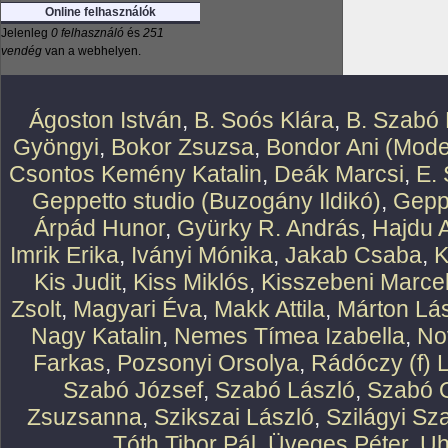
Online felhasználók
Jelenleg
0 felhasználó
és
251
vendég
van a webhelyen.
Ágoston István
,
B. Soós Klára
,
B. Szabó 
Gyöngyi
,
Bokor Zsuzsa
,
Bondor Ani (Mode
Csontos Kemény Katalin
,
Deák Marcsi
,
E.
Geppetto studio (Buzogány Ildikó)
,
Geppe
Árpád Hunor
,
Gyürky R. András
,
Hajdu 
Imrik Erika
,
Iványi Mónika
,
Jakab Csaba
,
K
Kis Judit
,
Kiss Miklós
,
Kisszebeni Marcel
Zsolt
,
Magyari Éva
,
Makk Attila
,
Márton Lász
Nagy Katalin
,
Nemes Tímea Izabella
,
No
Farkas
,
Pozsonyi Orsolya
,
Rádóczy (f) 
Szabó József
,
Szabó László
,
Szabó O
Zsuzsanna
,
Szikszai László
,
Szilágyi Sz
Tóth Tibor Pál
,
Üveges Péter
,
Uh