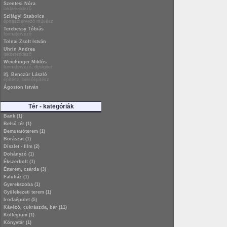
Szentesi Nóra
lakberendező
Szilágyi Szabolcs
építésztervező művész
Terebessy Tóbiás
formatervező
Tolnai Zsolt István
Uhrin Andrea
lakberendező
Weichinger Miklós
formatervező, designer
ifj. Benczúr László
építész, belsőépítész
Ágoston István
Tér - kategóriák
Bank (1)
Belső tér (1)
Bemutatóterem (1)
Borászat (1)
Díszlet - film (2)
Dohányzó (1)
Ékszerbolt (1)
Étterem, csárda (3)
Faluház (1)
Gyerekszoba (1)
Gyülekezeti terem (1)
Irodaépület (5)
Kávézó, cukrászda, bár (11)
Kollégium (1)
Könyvtár (1)