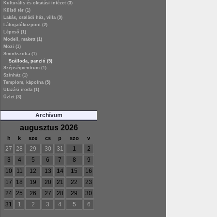
Kulturális és oktatási intézet (3)
Külsõ tér (1)
Lakás, családi ház, villa (9)
Látogatóközpont (2)
Lépcső (1)
Modell, makett (1)
Mozi (1)
Sminkszoba (1)
Szálloda, panzió (5)
Szépségcentrum (1)
Színház (1)
Templom, kápolna (5)
Utazási iroda (1)
Üzlet (3)
Archívum
augusztus 2026
h
k
sze
cs
p
szo
v
27
28
29
30
31
1
2
3
4
5
6
7
8
9
10
11
12
13
14
15
16
17
18
19
20
21
22
23
24
25
26
27
28
29
30
31
1
2
3
4
5
6