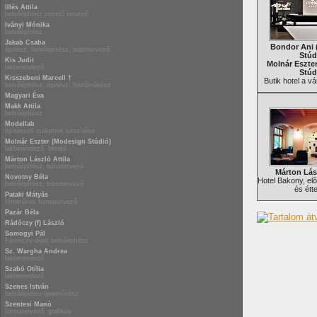
Illés Attila
belsőépítész vezető tervező
Iványi Mónika
belsőépítész
Jakab Csaba
Bondor Ani 
építész, belsőépítész, bútortervező
Stúd
Kis Judit
Molnár Eszte
lakberendező
Stúd
Kisszebeni Marcell †
Butik hotel a v
belsőépítész, építész, festőművész
Magyari Éva
Makk Attila
belsőépítész
Modellab
építészeti makettek készítése
Molnár Eszter (Modesign Stúdió)
lakberendező, oktató
Márton László Attila
belsőépítész, bútortervező
Márton Lász
Novotny Béla
Hotel Bakony, elõ
belsőépítész, bútortervező
és étt
Pataki Mátyás
fémműves formatervező
Pazár Béla
Rádóczy (f) László
Somogyi Pál
Ferenczy-díjas belsőépítész
Sz. Wargha Andrea
lakberendező
Szabó Otília
lakberendező
Szenes István
belsőépítész-iparművész
Szentesi Manó
formatervező, grafikus