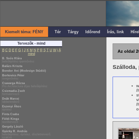
Kiemelt téma: FÉNY
Tér
Tárgy
Időrend
Írás, link
Híre
Tervezők - mind
B
C
D
E
F
G
I
J
K
M
N
P
R
S
T
U
W
i
Á
Az oldal 2
mind
B. Soós Klára
belsőépítész-iparművész
Szálloda,
Balázs Kriszta
Bondor Ani (Modesign Stúdió)
Borkovics Péter
üvegművész
Csavarga Rózsa
w
Pro Architectura díjas belsőépítész
/
Csizmadia Zsolt
formatervező
s
Deák Marcsi
v
lakberendező
/
Eszenyi Ákos
o
építész
Finta Csaba
Földi Kinga
textiltervező
Gergely László
Gyürky R. András
belsőépítész, építész, díszlettervező,
szakíró