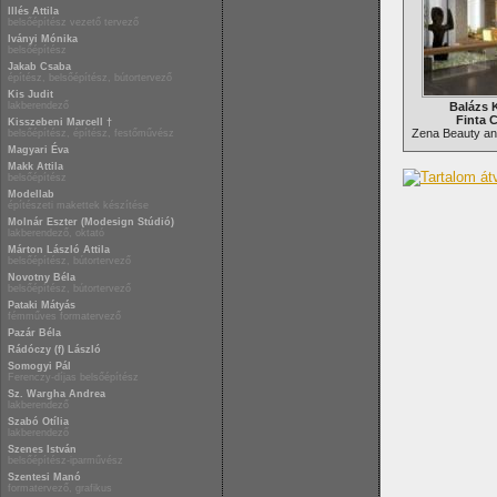
Illés Attila
belsőépítész vezető tervező
Iványi Mónika
belsőépítész
Jakab Csaba
építész, belsőépítész, bútortervező
Kis Judit
lakberendező
Balázs K
Finta 
Kisszebeni Marcell †
Zena Beauty an
belsőépítész, építész, festőművész
Magyari Éva
Makk Attila
belsőépítész
Modellab
építészeti makettek készítése
Molnár Eszter (Modesign Stúdió)
lakberendező, oktató
Márton László Attila
belsőépítész, bútortervező
Novotny Béla
belsőépítész, bútortervező
Pataki Mátyás
fémműves formatervező
Pazár Béla
Rádóczy (f) László
Somogyi Pál
Ferenczy-díjas belsőépítész
Sz. Wargha Andrea
lakberendező
Szabó Otília
lakberendező
Szenes István
belsőépítész-iparművész
Szentesi Manó
formatervező, grafikus