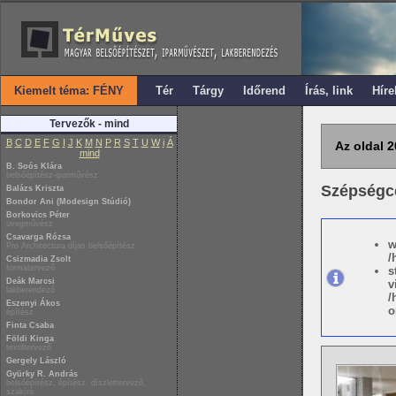
Kiemelt téma: FÉNY
Tér
Tárgy
Időrend
Írás, link
Híre
Tervezők - mind
B
C
D
E
F
G
I
J
K
M
N
P
R
S
T
U
W
i
Á
Az oldal 2
mind
B. Soós Klára
belsőépítész-iparművész
Szépségc
Balázs Kriszta
Bondor Ani (Modesign Stúdió)
Borkovics Péter
üvegművész
Csavarga Rózsa
w
Pro Architectura díjas belsőépítész
/
Csizmadia Zsolt
formatervező
s
Deák Marcsi
v
lakberendező
/
Eszenyi Ákos
o
építész
Finta Csaba
Földi Kinga
textiltervező
Gergely László
Gyürky R. András
belsőépítész, építész, díszlettervező,
szakíró