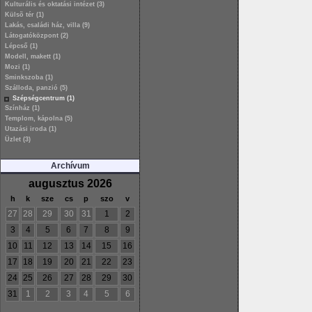
Kulturális és oktatási intézet (3)
Külsõ tér (1)
Lakás, családi ház, villa (9)
Látogatóközpont (2)
Lépcső (1)
Modell, makett (1)
Mozi (1)
Sminkszoba (1)
Szálloda, panzió (5)
Szépségcentrum (1)
Színház (1)
Templom, kápolna (5)
Utazási iroda (1)
Üzlet (3)
Archívum
augusztus 2026
h
k
sze
cs
p
szo
v
27
28
29
30
31
1
2
3
4
5
6
7
8
9
10
11
12
13
14
15
16
17
18
19
20
21
22
23
24
25
26
27
28
29
30
31
1
2
3
4
5
6