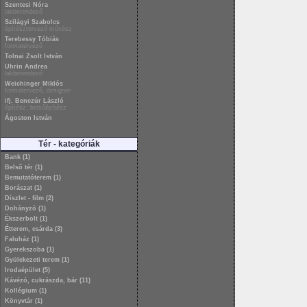
Szentesi Nóra
lakberendező
Szilágyi Szabolcs
építésztervező művész
Terebessy Tóbiás
formatervező
Tolnai Zsolt István
Uhrin Andrea
lakberendező
Weichinger Miklós
formatervező, designer
ifj. Benczúr László
építész, belsőépítész
Ágoston István
Tér - kategóriák
Bank (1)
Belső tér (1)
Bemutatóterem (1)
Borászat (1)
Díszlet - film (2)
Dohányzó (1)
Ékszerbolt (1)
Étterem, csárda (3)
Faluház (1)
Gyerekszoba (1)
Gyülekezeti terem (1)
Irodaépület (5)
Kávézó, cukrászda, bár (11)
Kollégium (1)
Könyvtár (1)