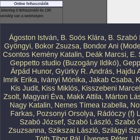
Online felhasználók
Jelenleg
0 felhasználó
és
190
vendég
van a webhelyen.
Ágoston István
,
B. Soós Klára
,
B. Szabó 
Gyöngyi
,
Bokor Zsuzsa
,
Bondor Ani (Mode
Csontos Kemény Katalin
,
Deák Marcsi
,
E.
Geppetto studio (Buzogány Ildikó)
,
Geppe
Árpád Hunor
,
Gyürky R. András
,
Hajdu 
Imrik Erika
,
Iványi Mónika
,
Jakab Csaba
,
K
Kis Judit
,
Kiss Miklós
,
Kisszebeni Marcel
Zsolt
,
Magyari Éva
,
Makk Attila
,
Márton Lász
Nagy Katalin
,
Nemes Tímea Izabella
,
No
Farkas
,
Pozsonyi Orsolya
,
Rádóczy (f) 
Szabó József
,
Szabó László
,
Szabó O
Zsuzsanna
,
Szikszai László
,
Szilágyi Sz
Tóth Tibor Pál
,
Üveges Péter
,
Uh