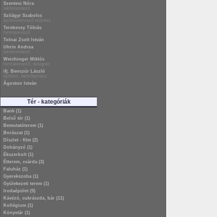
Szentesi Nóra
lakberendező
Szilágyi Szabolcs
építésztervező művész
Terebessy Tóbiás
formatervező
Tolnai Zsolt István
Uhrin Andrea
lakberendező
Weichinger Miklós
formatervező, designer
ifj. Benczúr László
építész, belsőépítész
Ágoston István
Tér - kategóriák
Bank (1)
Belső tér (1)
Bemutatóterem (1)
Borászat (1)
Díszlet - film (2)
Dohányzó (1)
Ékszerbolt (1)
Étterem, csárda (3)
Faluház (1)
Gyerekszoba (1)
Gyülekezeti terem (1)
Irodaépület (5)
Kávézó, cukrászda, bár (11)
Kollégium (1)
Könyvtár (1)