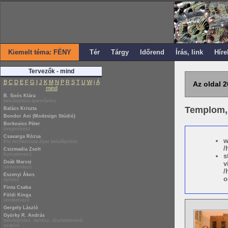
Kiemelt téma: FÉNY
Tér
Tárgy
Időrend
Írás, link
Híre
Tervezők - mind
B
C
D
E
F
G
I
J
K
M
N
P
R
S
T
U
W
i
Á
Az oldal 2
mind
B. Soós Klára
belsőépítész-iparművész
Templom,
Balázs Kriszta
Bondor Ani (Modesign Stúdió)
Borkovics Péter
üvegművész
Csavarga Rózsa
w
Pro Architectura díjas belsőépítész
/
Csizmadia Zsolt
formatervező
s
Deák Marcsi
v
lakberendező
/
Eszenyi Ákos
o
építész
Finta Csaba
Földi Kinga
textiltervező
Gergely László
Gyürky R. András
belsőépítész, építész, díszlettervező,
szakíró