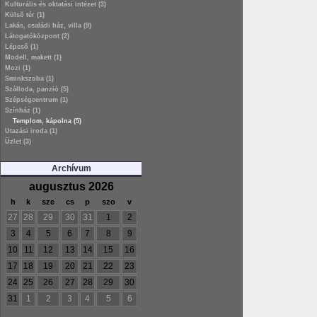
Kulturális és oktatási intézet (3)
Külsõ tér (1)
Lakás, családi ház, villa (9)
Látogatóközpont (2)
Lépcső (1)
Modell, makett (1)
Mozi (1)
Sminkszoba (1)
Szálloda, panzió (5)
Szépségcentrum (1)
Színház (1)
Templom, kápolna (5)
Utazási iroda (1)
Üzlet (3)
Archívum
augusztus 2026
h
k
sze
cs
p
szo
v
27
28
29
30
31
1
2
3
4
5
6
7
8
9
10
11
12
13
14
15
16
17
18
19
20
21
22
23
24
25
26
27
28
29
30
31
1
2
3
4
5
6