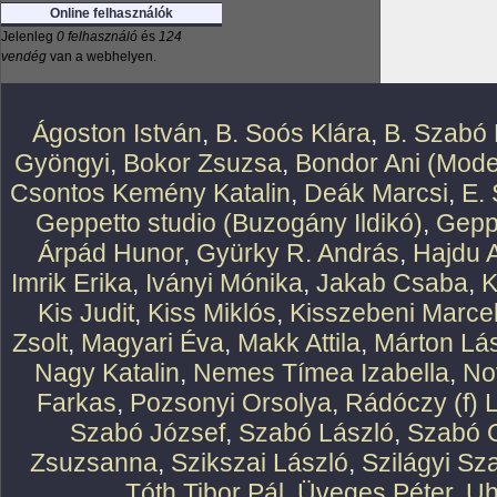
Online felhasználók
Jelenleg
0 felhasználó
és
124
vendég
van a webhelyen.
Ágoston István
,
B. Soós Klára
,
B. Szabó 
Gyöngyi
,
Bokor Zsuzsa
,
Bondor Ani (Mode
Csontos Kemény Katalin
,
Deák Marcsi
,
E.
Geppetto studio (Buzogány Ildikó)
,
Geppe
Árpád Hunor
,
Gyürky R. András
,
Hajdu 
Imrik Erika
,
Iványi Mónika
,
Jakab Csaba
,
K
Kis Judit
,
Kiss Miklós
,
Kisszebeni Marcel
Zsolt
,
Magyari Éva
,
Makk Attila
,
Márton Lász
Nagy Katalin
,
Nemes Tímea Izabella
,
No
Farkas
,
Pozsonyi Orsolya
,
Rádóczy (f) 
Szabó József
,
Szabó László
,
Szabó O
Zsuzsanna
,
Szikszai László
,
Szilágyi Sz
Tóth Tibor Pál
,
Üveges Péter
,
Uh