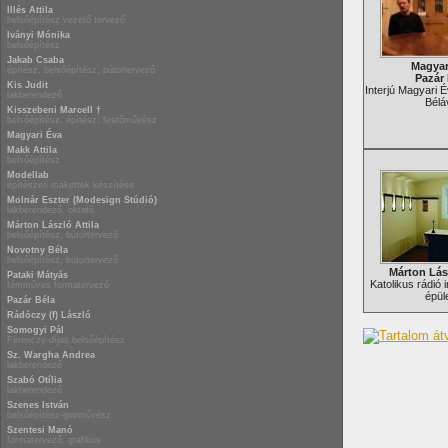
Illés Attila
belsőépítész vezető tervező
Iványi Mónika
belsőépítész
Jakab Csaba
Magyar
építész, belsőépítész, bútortervező
Pazár 
Kis Judit
Interjú Magyari 
lakberendező
Bélá
Kisszebeni Marcell †
belsőépítész, építész, festőművész
Magyari Éva
Makk Attila
belsőépítész
Modellab
építészeti makettek készítése
Molnár Eszter (Modesign Stúdió)
lakberendező, oktató
Márton László Attila
belsőépítész, bútortervező
Novotny Béla
belsőépítész, bútortervező
Márton Lász
Pataki Mátyás
Katolikus rádió 
fémműves formatervező
épül
Pazár Béla
Rádóczy (f) László
Somogyi Pál
Ferenczy-díjas belsőépítész
Sz. Wargha Andrea
lakberendező
Szabó Otília
lakberendező
Szenes István
belsőépítész-iparművész
Szentesi Manó
formatervező, grafikus