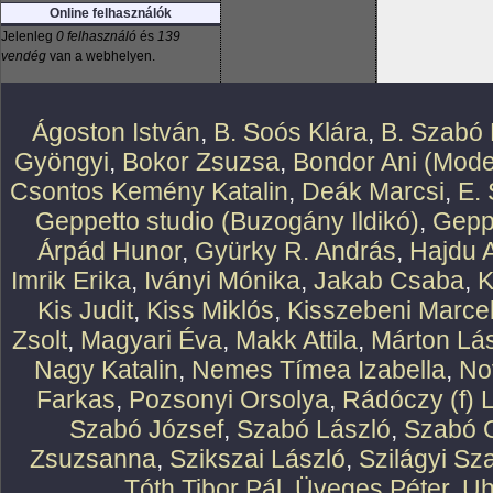
Online felhasználók
Jelenleg
0 felhasználó
és
139
vendég
van a webhelyen.
Ágoston István
,
B. Soós Klára
,
B. Szabó 
Gyöngyi
,
Bokor Zsuzsa
,
Bondor Ani (Mode
Csontos Kemény Katalin
,
Deák Marcsi
,
E.
Geppetto studio (Buzogány Ildikó)
,
Geppe
Árpád Hunor
,
Gyürky R. András
,
Hajdu 
Imrik Erika
,
Iványi Mónika
,
Jakab Csaba
,
K
Kis Judit
,
Kiss Miklós
,
Kisszebeni Marcel
Zsolt
,
Magyari Éva
,
Makk Attila
,
Márton Lász
Nagy Katalin
,
Nemes Tímea Izabella
,
No
Farkas
,
Pozsonyi Orsolya
,
Rádóczy (f) 
Szabó József
,
Szabó László
,
Szabó O
Zsuzsanna
,
Szikszai László
,
Szilágyi Sz
Tóth Tibor Pál
,
Üveges Péter
,
Uh