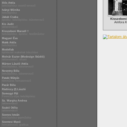
Illés Attila
belsőépítész vezető tervező
Iványi Mónika
belsőépítész
Jakab Csaba
Kisszebeni 
építész, belsőépítész, bútortervező
Amfora K
Kis Judit
lakberendező
Kisszebeni Marcell †
belsőépítész, építész, festőművész
Magyari Éva
Makk Attila
belsőépítész
Modellab
építészeti makettek készítése
Molnár Eszter (Modesign Stúdió)
lakberendező, oktató
Márton László Attila
belsőépítész, bútortervező
Novotny Béla
belsőépítész, bútortervező
Pataki Mátyás
fémműves formatervező
Pazár Béla
Rádóczy (f) László
Somogyi Pál
Ferenczy-díjas belsőépítész
Sz. Wargha Andrea
lakberendező
Szabó Otília
lakberendező
Szenes István
belsőépítész-iparművész
Szentesi Manó
formatervező, grafikus