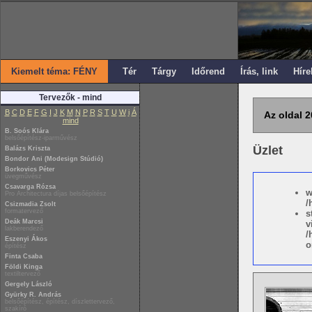
Kiemelt téma: FÉNY
Tér
Tárgy
Időrend
Írás, link
Híre
Tervezők - mind
B
C
D
E
F
G
I
J
K
M
N
P
R
S
T
U
W
i
Á
Az oldal 2
mind
B. Soós Klára
belsőépítész-iparművész
Üzlet
Balázs Kriszta
Bondor Ani (Modesign Stúdió)
Borkovics Péter
üvegművész
Csavarga Rózsa
w
Pro Architectura díjas belsőépítész
/
Csizmadia Zsolt
formatervező
s
Deák Marcsi
v
lakberendező
/
Eszenyi Ákos
o
építész
Finta Csaba
Földi Kinga
textiltervező
Gergely László
Gyürky R. András
belsőépítész, építész, díszlettervező,
szakíró