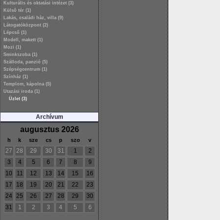
Kulturális és oktatási intézet (3)
Külsõ tér (1)
Lakás, családi ház, villa (9)
Látogatóközpont (2)
Lépcső (1)
Modell, makett (1)
Mozi (1)
Sminkszoba (1)
Szálloda, panzió (5)
Szépségcentrum (1)
Színház (1)
Templom, kápolna (5)
Utazási iroda (1)
Üzlet (3)
Archívum
augusztus 2026
h
k
sze
cs
p
szo
v
27
28
29
30
31
1
2
3
4
5
6
7
8
9
10
11
12
13
14
15
16
17
18
19
20
21
22
23
24
25
26
27
28
29
30
31
1
2
3
4
5
6