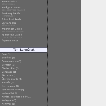
Szentesi Nóra
lakberendező
Szilágyi Szabolcs
építésztervező művész
Terebessy Tóbiás
formatervező
Tolnai Zsolt István
Uhrin Andrea
lakberendező
Weichinger Miklós
formatervező, designer
ifj. Benczúr László
építész, belsőépítész
Ágoston István
Tér - kategóriák
Bank (1)
Belső tér (1)
Bemutatóterem (1)
Borászat (1)
Díszlet - film (2)
Dohányzó (1)
Ékszerbolt (1)
Étterem, csárda (3)
Faluház (1)
Gyerekszoba (1)
Gyülekezeti terem (1)
Irodaépület (5)
Kávézó, cukrászda, bár (11)
Kollégium (1)
Könyvtár (1)