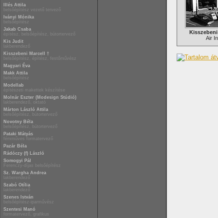
Illés Attila
belsőépítész vezető tervező
Iványi Mónika
belsőépítész
Jakab Csaba
Kisszebeni 
építész, belsőépítész, bútortervező
Air I
Kis Judit
lakberendező
Kisszebeni Marcell †
belsőépítész, építész, festőművész
Magyari Éva
Makk Attila
belsőépítész
Modellab
építészeti makettek készítése
Molnár Eszter (Modesign Stúdió)
lakberendező, oktató
Márton László Attila
belsőépítész, bútortervező
Novotny Béla
belsőépítész, bútortervező
Pataki Mátyás
fémműves formatervező
Pazár Béla
Rádóczy (f) László
Somogyi Pál
Ferenczy-díjas belsőépítész
Sz. Wargha Andrea
lakberendező
Szabó Otília
lakberendező
Szenes István
belsőépítész-iparművész
Szentesi Manó
formatervező, grafikus