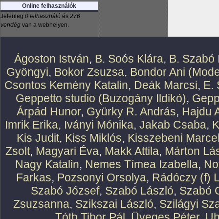
Online felhasználók
Jelenleg
0 felhasználó
és
276
vendég
van a webhelyen.
Ágoston István
,
B. Soós Klára
,
B. Szabó 
Gyöngyi
,
Bokor Zsuzsa
,
Bondor Ani (Mode
Csontos Kemény Katalin
,
Deák Marcsi
,
E.
Geppetto studio (Buzogány Ildikó)
,
Geppe
Árpád Hunor
,
Gyürky R. András
,
Hajdu 
Imrik Erika
,
Iványi Mónika
,
Jakab Csaba
,
K
Kis Judit
,
Kiss Miklós
,
Kisszebeni Marcel
Zsolt
,
Magyari Éva
,
Makk Attila
,
Márton Lász
Nagy Katalin
,
Nemes Tímea Izabella
,
No
Farkas
,
Pozsonyi Orsolya
,
Rádóczy (f) 
Szabó József
,
Szabó László
,
Szabó O
Zsuzsanna
,
Szikszai László
,
Szilágyi Sz
Tóth Tibor Pál
,
Üveges Péter
,
Uh