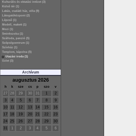
Kulturális és oktatási intézet (3)
Külsõ tér (1)
Lakás, családi ház, villa (9)
Látogatóközpont (2)
Lépcső (1)
Modell, makett (1)
Mozi (1)
Sminkszoba (1)
Szálloda, panzió (5)
Szépségcentrum (1)
Színház (1)
Templom, kápolna (5)
Utazási iroda (1)
Üzlet (3)
Archívum
augusztus 2026
h
k
sze
cs
p
szo
v
27
28
29
30
31
1
2
3
4
5
6
7
8
9
10
11
12
13
14
15
16
17
18
19
20
21
22
23
24
25
26
27
28
29
30
31
1
2
3
4
5
6