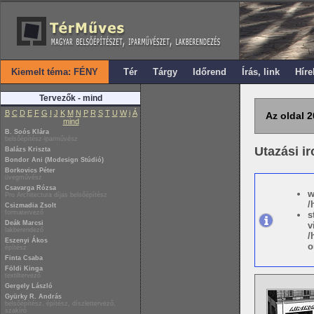
Kiemelt téma: FÉNY
Tér
Tárgy
Időrend
Írás, link
Híre
Tervezők - mind
B
C
D
E
F
G
I
J
K
M
N
P
R
S
T
U
W
i
Á
Az oldal 2
mind
B. Soós Klára
belsőépítész-iparművész
Utazási i
Balázs Kriszta
Bondor Ani (Modesign Stúdió)
Borkovics Péter
üvegművész
Csavarga Rózsa
w
Pro Architectura díjas belsőépítész
/
Csizmadia Zsolt
formatervező
s
Deák Marcsi
v
lakberendező
/
Eszenyi Ákos
o
építész
Finta Csaba
Földi Kinga
textiltervező
Gergely László
Gyürky R. András
belsőépítész, építész, díszlettervező,
szakíró