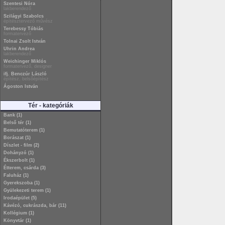
Szentesi Nóra
lakberendező
Szilágyi Szabolcs
építésztervező művész
Terebessy Tóbiás
formatervező
Tolnai Zsolt István
Uhrin Andrea
lakberendező
Weichinger Miklós
formatervező, designer
ifj. Benczúr László
építész, belsőépítész
Ágoston István
Tér - kategóriák
Bank (1)
Belső tér (1)
Bemutatóterem (1)
Borászat (1)
Díszlet - film (2)
Dohányzó (1)
Ékszerbolt (1)
Étterem, csárda (3)
Faluház (1)
Gyerekszoba (1)
Gyülekezeti terem (1)
Irodaépület (5)
Kávézó, cukrászda, bár (11)
Kollégium (1)
Könyvtár (1)