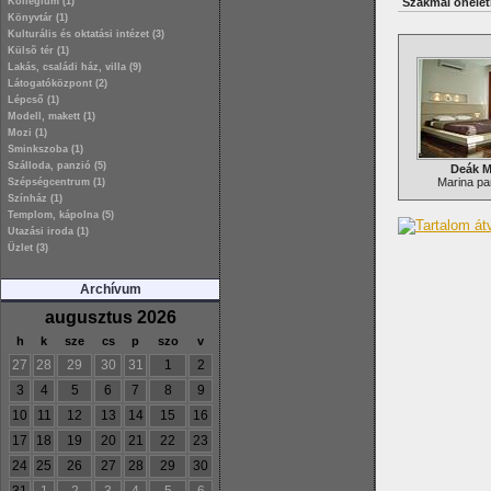
Kollégium (1)
Szakmai önélet
Könyvtár (1)
Kulturális és oktatási intézet (3)
Külsõ tér (1)
Lakás, családi ház, villa (9)
Látogatóközpont (2)
Lépcső (1)
Modell, makett (1)
Mozi (1)
Sminkszoba (1)
Szálloda, panzió (5)
Deák M
Marina par
Szépségcentrum (1)
Színház (1)
Templom, kápolna (5)
Utazási iroda (1)
Üzlet (3)
Archívum
augusztus 2026
h
k
sze
cs
p
szo
v
27
28
29
30
31
1
2
3
4
5
6
7
8
9
10
11
12
13
14
15
16
17
18
19
20
21
22
23
24
25
26
27
28
29
30