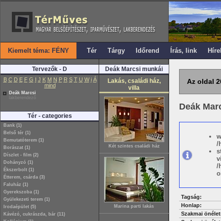
Kiemelt téma: FÉNY
Tér
Tárgy
Időrend
Írás, link
Híre
Tervezők - D
Deák Marcsi munkái
B
C
D
E
F
G
I
J
K
M
N
P
R
S
T
U
W
i
Á
Lakás, családi ház,
Az oldal 2
mind
villa
Deák Marcsi
lakberendező
Deák Mar
Tér - categories
Bank (1)
Belső tér (1)
w
Bemutatóterem (1)
/
Két szintes családi ház
Borászat (1)
s
Díszlet - film (2)
v
Dohányzó (1)
/
Ékszerbolt (1)
o
Étterem, csárda (3)
Faluház (1)
Gyerekszoba (1)
Tagság:
Gyülekezeti terem (1)
Honlap:
Marina parti lakás
Irodaépület (5)
Szakmai önélet
Kávézó, cukrászda, bár (11)