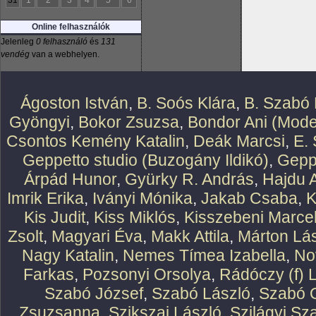
31
1
2
3
4
5
6
Online felhasználók
Jelenleg
0 felhasználó
és
131
vendég
van a webhelyen.
Ágoston István
,
B. Soós Klára
,
B. Szabó 
Gyöngyi
,
Bokor Zsuzsa
,
Bondor Ani (Mode
Csontos Kemény Katalin
,
Deák Marcsi
,
E.
Geppetto studio (Buzogány Ildikó)
,
Geppe
Árpád Hunor
,
Gyürky R. András
,
Hajdu 
Imrik Erika
,
Iványi Mónika
,
Jakab Csaba
,
K
Kis Judit
,
Kiss Miklós
,
Kisszebeni Marcel
Zsolt
,
Magyari Éva
,
Makk Attila
,
Márton Lász
Nagy Katalin
,
Nemes Tímea Izabella
,
No
Farkas
,
Pozsonyi Orsolya
,
Rádóczy (f) 
Szabó József
,
Szabó László
,
Szabó O
Zsuzsanna
,
Szikszai László
,
Szilágyi Sz