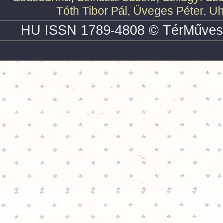
Tóth Tibor Pál
,
Üveges Péter
,
Uh
HU ISSN 1789-4808 © TérMűves