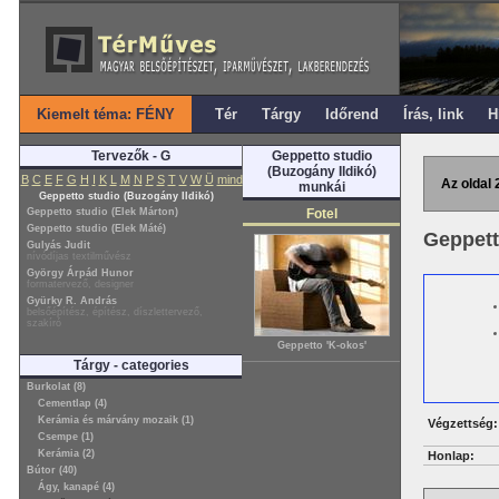
Kiemelt téma: FÉNY
Tér
Tárgy
Időrend
Írás, link
H
Tervezők - G
Geppetto studio
(Buzogány Ildikó)
B
C
E
F
G
H
I
K
L
M
N
P
S
T
V
W
Ü
mind
Az oldal 
munkái
Geppetto studio (Buzogány Ildikó)
Geppetto studio (Elek Márton)
Fotel
Geppetto studio (Elek Máté)
Geppett
Gulyás Judit
nívódíjas textilművész
György Árpád Hunor
formatervező, designer
Gyürky R. András
belsőépítész, építész, díszlettervező,
szakíró
Geppetto 'K-okos'
Tárgy - categories
Burkolat (8)
Cementlap (4)
Kerámia és márvány mozaik (1)
Végzettség:
Csempe (1)
Kerámia (2)
Honlap:
Bútor (40)
Ágy, kanapé (4)