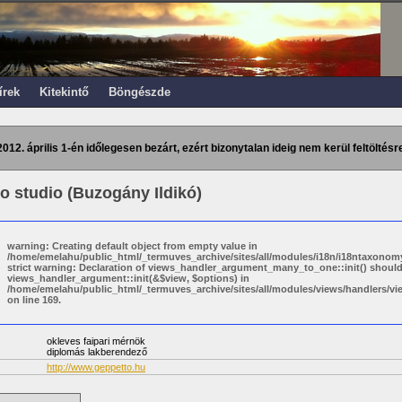
írek
Kitekintő
Böngészde
2012. április 1-én időlegesen bezárt, ezért bizonytalan ideig nem kerül feltöltésre
o studio (Buzogány Ildikó)
warning: Creating default object from empty value in
/home/emelahu/public_html/_termuves_archive/sites/all/modules/i18n/i18ntaxonomy
strict warning: Declaration of views_handler_argument_many_to_one::init() shoul
views_handler_argument::init(&$view, $options) in
/home/emelahu/public_html/_termuves_archive/sites/all/modules/views/handlers/
on line 169.
okleves faipari mérnök
diplomás lakberendező
http://www.geppetto.hu