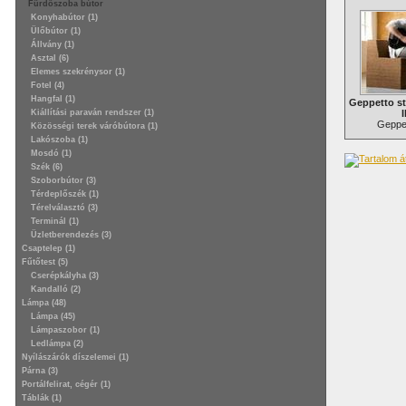
Fürdőszoba bútor
Konyhabútor (1)
Ülőbútor (1)
Állvány (1)
Asztal (6)
Elemes szekrénysor (1)
Fotel (4)
Hangfal (1)
Geppetto s
Kiállítási paraván rendszer (1)
I
Geppet
Közösségi terek váróbútora (1)
Lakószoba (1)
Mosdó (1)
Szék (6)
Szoborbútor (3)
Térdeplőszék (1)
Térelválasztó (3)
Terminál (1)
Üzletberendezés (3)
Csaptelep (1)
Fűtőtest (5)
Cserépkályha (3)
Kandalló (2)
Lámpa (48)
Lámpa (45)
Lámpaszobor (1)
Ledlámpa (2)
Nyílászárók díszelemei (1)
Párna (3)
Portálfelirat, cégér (1)
Táblák (1)