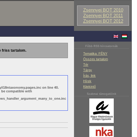
Zsennyei BOT 2010
Zsennyei BOT 2011
Zsennyei BOT 2012
Főbb RSS hírcsatornák
 friss tartalom.
Tematika: FÉNY
Összes tartalom
Tér
Tárgy
Írás, link
Hírek
Kitekintő
/i18ntaxonomy.pages.inc on line 40.
d be compatible with
Szakmai támogatóink
views_handler_argument_many_to_one.inc