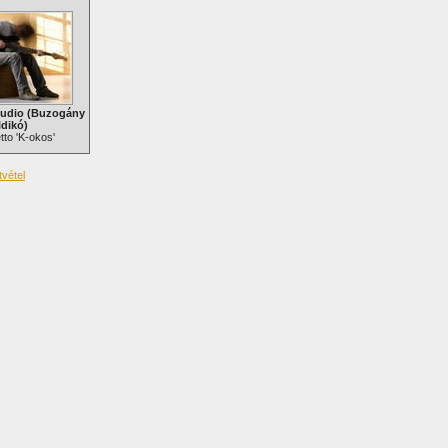
tudio (Buzogány
ldikó)
to 'K-okos'