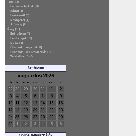
Textil (30)
Fal- és tértextilek (16)
Kárpit (1)
Lakástextil (4)
Mennyezet (1)
Szőnyeg (8)
Üveg (19)
Épületüveg (4)
Felülvilágító (1)
Mozaik (3)
Ólmozott üvegablak (8)
Ólmozott üveg restaurálás (1)
Térelválasztó (2)
Archívum
augusztus 2026
h
k
sze
cs
p
szo
v
27
28
29
30
31
1
2
3
4
5
6
7
8
9
10
11
12
13
14
15
16
17
18
19
20
21
22
23
24
25
26
27
28
29
30
31
1
2
3
4
5
6
Online felhasználók