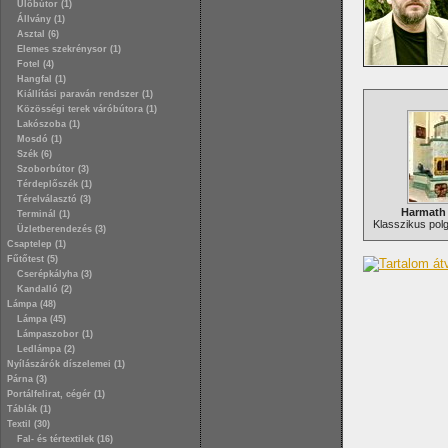
Ülőbútor (1)
Állvány (1)
Asztal (6)
Elemes szekrénysor (1)
Fotel (4)
Hangfal (1)
Kiállítási paraván rendszer (1)
Közösségi terek váróbútora (1)
Lakószoba (1)
Mosdó (1)
Szék (6)
Szoborbútor (3)
Térdeplőszék (1)
Térelválasztó (3)
Harmath 
Terminál (1)
Klasszikus polg
Üzletberendezés (3)
Csaptelep (1)
Fűtőtest (5)
Cserépkályha (3)
Kandalló (2)
Lámpa (48)
Lámpa (45)
Lámpaszobor (1)
Ledlámpa (2)
Nyílászárók díszelemei (1)
Párna (3)
Portálfelirat, cégér (1)
Táblák (1)
Textil (30)
Fal- és tértextilek (16)