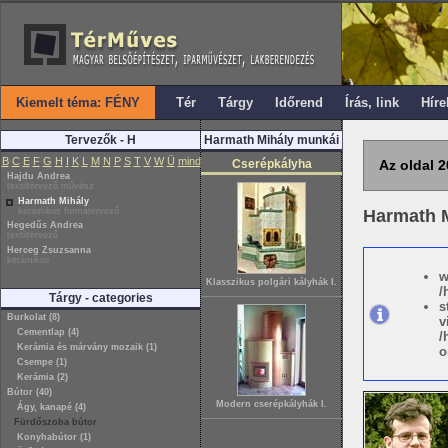
Kiemelt téma: FÉNY
Tér
Tárgy
Időrend
Írás, link
Híre
Tervezők - H
Harmath Mihály munkái
B
C
E
F
G
H
I
K
L
M
N
P
S
T
V
W
Ü
mind
Cserépkályha
Az oldal 2
Hajdu Andrea
textiltervező művész
Harmath Mihály
keramikus formatervező
Harmath 
Hegedűs Andrea
textiltervező
Herceg Zsuzsanna
kerámikus
w
Klasszikus polgári kályhák I.
/
Tárgy - categories
s
Burkolat (8)
v
Cementlap (4)
/
Kerámia és márvány mozaik (1)
o
Csempe (1)
Kerámia (2)
Bútor (40)
Modern cserépkályhák I.
Ágy, kanapé (4)
Fürdőszoba bútor
Konyhabútor (1)