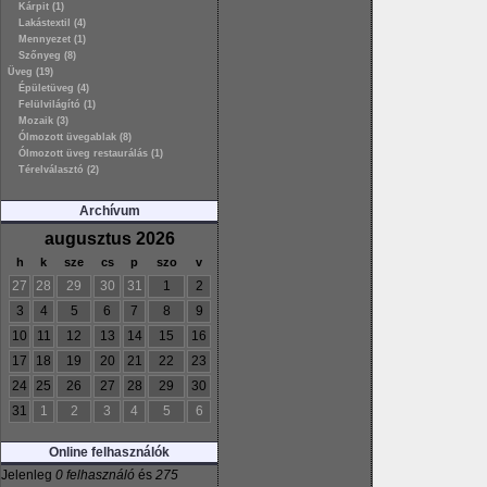
Kárpit (1)
Lakástextil (4)
Mennyezet (1)
Szőnyeg (8)
Üveg (19)
Épületüveg (4)
Felülvilágító (1)
Mozaik (3)
Ólmozott üvegablak (8)
Ólmozott üveg restaurálás (1)
Térelválasztó (2)
Archívum
augusztus 2026
h
k
sze
cs
p
szo
v
27
28
29
30
31
1
2
3
4
5
6
7
8
9
10
11
12
13
14
15
16
17
18
19
20
21
22
23
24
25
26
27
28
29
30
31
1
2
3
4
5
6
Online felhasználók
Jelenleg
0 felhasználó
és
275