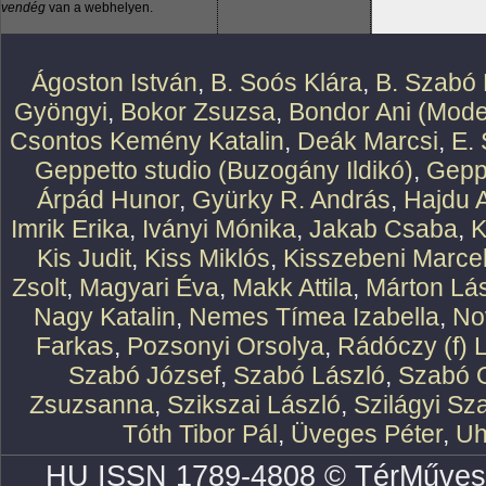
vendég
van a webhelyen.
Ágoston István
,
B. Soós Klára
,
B. Szabó 
Gyöngyi
,
Bokor Zsuzsa
,
Bondor Ani (Mode
Csontos Kemény Katalin
,
Deák Marcsi
,
E.
Geppetto studio (Buzogány Ildikó)
,
Geppe
Árpád Hunor
,
Gyürky R. András
,
Hajdu 
Imrik Erika
,
Iványi Mónika
,
Jakab Csaba
,
K
Kis Judit
,
Kiss Miklós
,
Kisszebeni Marcel
Zsolt
,
Magyari Éva
,
Makk Attila
,
Márton Lász
Nagy Katalin
,
Nemes Tímea Izabella
,
No
Farkas
,
Pozsonyi Orsolya
,
Rádóczy (f) 
Szabó József
,
Szabó László
,
Szabó O
Zsuzsanna
,
Szikszai László
,
Szilágyi Sz
Tóth Tibor Pál
,
Üveges Péter
,
Uh
HU ISSN 1789-4808 © TérMűves