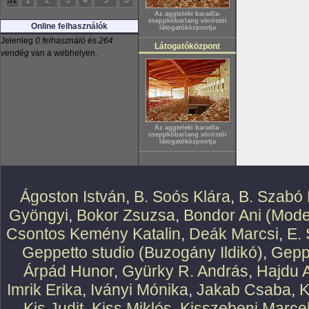
31
1
2
3
4
5
6
Az aggteleki baradla-
cseppkõbarlang vöröstói
Online felhasználók
látogatóközpontja
Jelenleg
0 felhasználó
és
264
Látogatóközpont
vendég
van a webhelyen.
Az aggteleki baradla-
cseppkõbarlang vöröstói
látogatóközpontja
Ágoston István
,
B. Soós Klára
,
B. Szabó 
Gyöngyi
,
Bokor Zsuzsa
,
Bondor Ani (Mode
Csontos Kemény Katalin
,
Deák Marcsi
,
E.
Geppetto studio (Buzogány Ildikó)
,
Geppe
Árpád Hunor
,
Gyürky R. András
,
Hajdu 
Imrik Erika
,
Iványi Mónika
,
Jakab Csaba
,
K
Kis Judit
,
Kiss Miklós
,
Kisszebeni Marcel