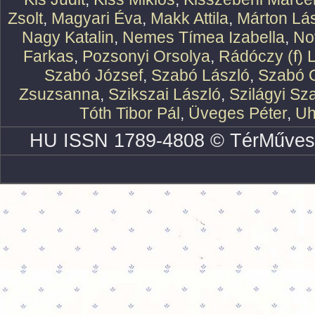
Zsolt
,
Magyari Éva
,
Makk Attila
,
Márton Lász
Nagy Katalin
,
Nemes Tímea Izabella
,
No
Farkas
,
Pozsonyi Orsolya
,
Rádóczy (f) 
Szabó József
,
Szabó László
,
Szabó O
Zsuzsanna
,
Szikszai László
,
Szilágyi Sz
Tóth Tibor Pál
,
Üveges Péter
,
Uh
HU ISSN 1789-4808 © TérMűves