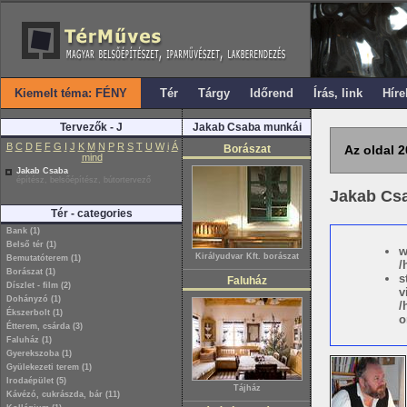
Kiemelt téma: FÉNY
Tér
Tárgy
Időrend
Írás, link
Híre
Tervezők - J
Jakab Csaba munkái
B
C
D
E
F
G
I
J
K
M
N
P
R
S
T
U
W
i
Á
Borászat
Az oldal 2
mind
Jakab Csaba
építész, belsőépítész, bútortervező
Jakab Cs
Tér - categories
Bank (1)
Belső tér (1)
w
Királyudvar Kft. borászat
Bemutatóterem (1)
/
Borászat (1)
s
Faluház
Díszlet - film (2)
v
Dohányzó (1)
/
Ékszerbolt (1)
o
Étterem, csárda (3)
Faluház (1)
Gyerekszoba (1)
Gyülekezeti terem (1)
Irodaépület (5)
Tájház
Kávézó, cukrászda, bár (11)