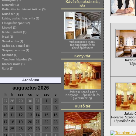
Kollégium (1)
Kávézó, cukrászda,
Könyvtár (1)
bár
Kulturális és oktatási intézet (3)
Külsõ tér (1)
Lakás, családi ház, villa (9)
Látogatóközpont (2)
Lépcső (1)
Modell, makett (1)
Mozi (1)
Sminkszoba (1)
Világörökség Kapu
fogadóépületének
Szálloda, panzió (5)
belsőépítészete
Szépségcentrum (1)
Színház (1)
Könyvtár
Templom, kápolna (5)
Jakab 
Tájh
Utazási iroda (1)
Üzlet (3)
Archívum
augusztus 2026
Fővárosi Szabó Ervin
h
k
sze
cs
p
szo
v
Könyvtár - Lépcsőház és
gyerekrészleg
27
28
29
30
31
1
2
Külsõ tér
3
4
5
6
7
8
9
Jakab 
10
11
12
13
14
15
16
Fővárosi Szabó 
- Lépcsőház és 
17
18
19
20
21
22
23
24
25
26
27
28
29
30