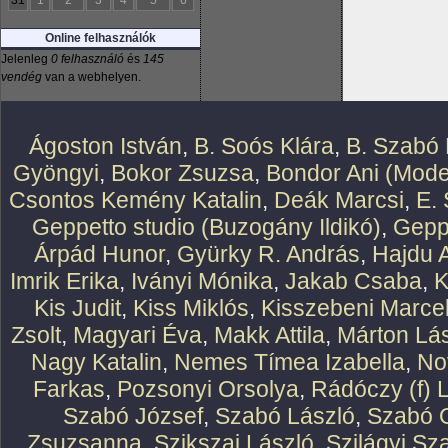
31
1
2
3
4
5
6
Online felhasználók
Jelenleg
0 felhasználó
és
145
vendég
van a webhelyen.
Ágoston István
,
B. Soós Klára
,
B. Szabó 
Gyöngyi
,
Bokor Zsuzsa
,
Bondor Ani (Mode
Csontos Kemény Katalin
,
Deák Marcsi
,
E.
Geppetto studio (Buzogány Ildikó)
,
Geppe
Árpád Hunor
,
Gyürky R. András
,
Hajdu 
Imrik Erika
,
Iványi Mónika
,
Jakab Csaba
,
K
Kis Judit
,
Kiss Miklós
,
Kisszebeni Marcel
Zsolt
,
Magyari Éva
,
Makk Attila
,
Márton Lász
Nagy Katalin
,
Nemes Tímea Izabella
,
No
Farkas
,
Pozsonyi Orsolya
,
Rádóczy (f) 
Szabó József
,
Szabó László
,
Szabó O
Zsuzsanna
,
Szikszai László
,
Szilágyi Sz