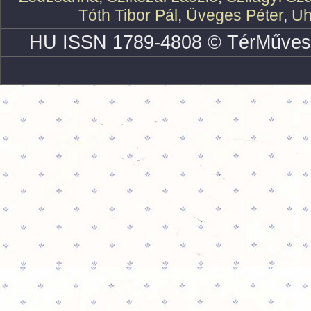
Tóth Tibor Pál
,
Üveges Péter
,
Uh
HU ISSN 1789-4808 © TérMűves