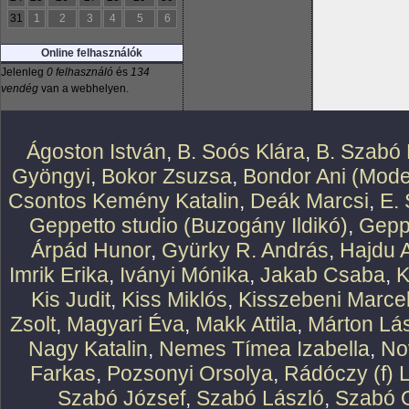
31
1
2
3
4
5
6
Online felhasználók
Jelenleg
0 felhasználó
és
134
vendég
van a webhelyen.
Ágoston István
,
B. Soós Klára
,
B. Szabó 
Gyöngyi
,
Bokor Zsuzsa
,
Bondor Ani (Mode
Csontos Kemény Katalin
,
Deák Marcsi
,
E.
Geppetto studio (Buzogány Ildikó)
,
Geppe
Árpád Hunor
,
Gyürky R. András
,
Hajdu 
Imrik Erika
,
Iványi Mónika
,
Jakab Csaba
,
K
Kis Judit
,
Kiss Miklós
,
Kisszebeni Marcel
Zsolt
,
Magyari Éva
,
Makk Attila
,
Márton Lász
Nagy Katalin
,
Nemes Tímea Izabella
,
No
Farkas
,
Pozsonyi Orsolya
,
Rádóczy (f) 
Szabó József
,
Szabó László
,
Szabó O