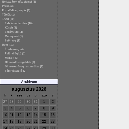
Nyílászárók díszelemei (1)
Párna (3)
Portálfelirat, cégér (1)
Táblák (1)
Textil (30)
Fal- és tértextilek (16)
Kárpit (1)
Lakástextil (4)
Mennyezet (1)
Szőnyeg (8)
Üveg (19)
Épületüveg (4)
Felülvilágító (1)
Mozaik (3)
Ólmozott üvegablak (8)
Ólmozott üveg restaurálás (1)
Térelválasztó (2)
Archívum
augusztus 2026
h
k
sze
cs
p
szo
v
27
28
29
30
31
1
2
3
4
5
6
7
8
9
10
11
12
13
14
15
16
17
18
19
20
21
22
23
24
25
26
27
28
29
30