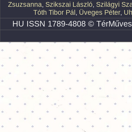
Zsuzsanna
,
Szikszai László
,
Szilágyi Sz
Tóth Tibor Pál
,
Üveges Péter
,
Uh
HU ISSN 1789-4808 © TérMűves