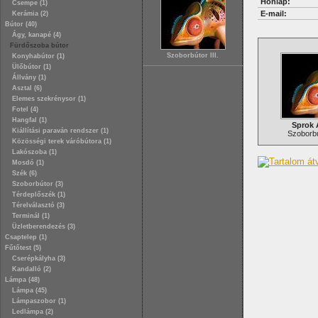
Honlap:
Csempe (1)
E-mail:
Kerámia (2)
Bútor (40)
Ágy, kanapé (4)
Fürdőszoba bútor
Szoborbútor III.
Konyhabútor (1)
Ülőbútor (1)
Állvány (1)
Asztal (6)
Elemes szekrénysor (1)
Fotel (4)
Hangfal (1)
Sprok 
Kiállítási paraván rendszer (1)
Szoborbút
Közösségi terek váróbútora (1)
Lakószoba (1)
Mosdó (1)
Szék (6)
Szoborbútor (3)
Térdeplőszék (1)
Térelválasztó (3)
Terminál (1)
Üzletberendezés (3)
Csaptelep (1)
Fűtőtest (5)
Cserépkályha (3)
Kandalló (2)
Lámpa (48)
Lámpa (45)
Lámpaszobor (1)
Ledlámpa (2)