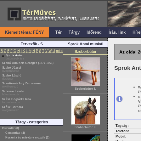
Kiemelt téma: FÉNY
Tér
Tárgy
Időrend
Írás, link
Híre
Tervezők - S
Sprok Antal munkái
B
C
E
F
G
H
I
K
L
M
N
P
S
T
V
W
Ü
mind
Szoborbútor
Az oldal 2
Sprok Antal
bútorszobrász
Szabó Adalbert-Georges (1877-1961)
Sprok An
Szabó József
üvegművész
Szabó László
designer
Szentirmai-Joly Zsuzsanna
w
textiltervező
Szoborbútor I.
/
Szikszai László
bútortervező
s
Szász Boglárka Rita
v
formatervező
/
Szőke Barbara
o
üvegművész
Tárgy - categories
Tagság:
Szoborbútor II.
Burkolat (8)
Telefon:
Cementlap (4)
Mobil:
Kerámia és márvány mozaik (1)