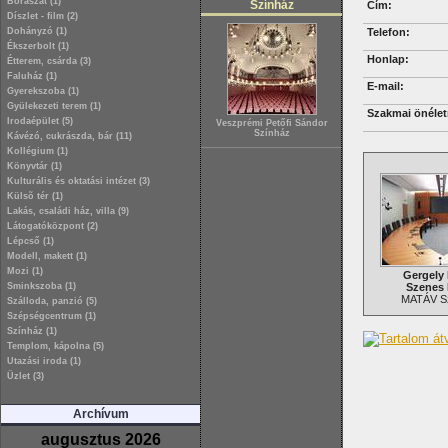
Borászat (1)
Színház
Cím:
Díszlet - film (2)
Dohányzó (1)
Telefon:
Ékszerbolt (1)
Honlap:
Étterem, csárda (3)
Faluház (1)
E-mail:
Gyerekszoba (1)
Gyülekezeti terem (1)
Szakmai önélet
Irodaépület (5)
Veszprémi Petőfi Sándor
Színház
Kávézó, cukrászda, bár (11)
Kollégium (1)
Könyvtár (1)
Kulturális és oktatási intézet (3)
Külsõ tér (1)
Lakás, családi ház, villa (9)
Látogatóközpont (2)
Lépcső (1)
Modell, makett (1)
Mozi (1)
Gergely 
Sminkszoba (1)
Szenes 
MATÁV S
Szálloda, panzió (5)
Szépségcentrum (1)
Színház (1)
Templom, kápolna (5)
Utazási iroda (1)
Üzlet (3)
Archívum
augusztus 2026