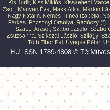
Kis Judit
,
Kiss Miklós
,
Kisszebeni Marcel
Zsolt
,
Magyari Éva
,
Makk Attila
,
Márton Lász
Nagy Katalin
,
Nemes Tímea Izabella
,
No
Farkas
,
Pozsonyi Orsolya
,
Rádóczy (f) 
Szabó József
,
Szabó László
,
Szabó O
Zsuzsanna
,
Szikszai László
,
Szilágyi Sz
Tóth Tibor Pál
,
Üveges Péter
,
Uh
HU ISSN 1789-4808 © TérMűves