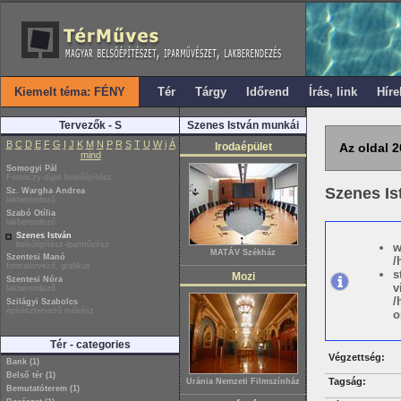
Kiemelt téma: FÉNY
Tér
Tárgy
Időrend
Írás, link
Híre
Tervezők - S
Szenes István munkái
B
C
D
E
F
G
I
J
K
M
N
P
R
S
T
U
W
i
Á
Irodaépület
Az oldal 2
mind
Somogyi Pál
Ferenczy-díjas belsőépítész
Szenes I
Sz. Wargha Andrea
lakberendező
Szabó Otília
lakberendező
Szenes István
belsőépítész-iparművész
w
MATÁV Székház
Szentesi Manó
/
formatervező, grafikus
s
Mozi
Szentesi Nóra
v
lakberendező
/
Szilágyi Szabolcs
építésztervező művész
o
Tér - categories
Végzettség:
Bank (1)
Belső tér (1)
Tagság:
Uránia Nemzeti Filmszínház
Bemutatóterem (1)