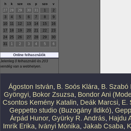
h
k
sze
cs
p
szo
v
27
28
29
30
31
1
2
3
4
5
6
7
8
9
10
11
12
13
14
15
16
17
18
19
20
21
22
23
24
25
26
27
28
29
30
31
1
2
3
4
5
6
Online felhasználók
Jelenleg
0 felhasználó
és
203
vendég
van a webhelyen.
Ágoston István
,
B. Soós Klára
,
B. Szabó 
Gyöngyi
,
Bokor Zsuzsa
,
Bondor Ani (Mode
Csontos Kemény Katalin
,
Deák Marcsi
,
E.
Geppetto studio (Buzogány Ildikó)
,
Geppe
Árpád Hunor
,
Gyürky R. András
,
Hajdu 
Imrik Erika
,
Iványi Mónika
,
Jakab Csaba
,
K