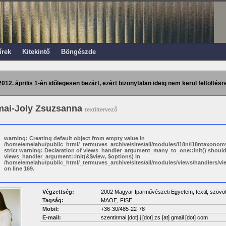
írek
Kitekintő
Böngészde
2012. április 1-én időlegesen bezárt, ezért bizonytalan ideig nem kerül feltöltésre
mai-Joly Zsuzsanna
textiltervező
warning: Creating default object from empty value in
/home/emelahu/public_html/_termuves_archive/sites/all/modules/i18n/i18ntaxonomy
strict warning: Declaration of views_handler_argument_many_to_one::init() shoul
views_handler_argument::init(&$view, $options) in
/home/emelahu/public_html/_termuves_archive/sites/all/modules/views/handlers/
on line 169.
Végzettség:
2002 Magyar Iparművészeti Egyetem, textil, szövö
Tagság:
MAOE, FISE
Mobil:
+36-30/485-22-78
E-mail:
szentirmai [dot] j [dot] zs
[at]
gmail [dot] com