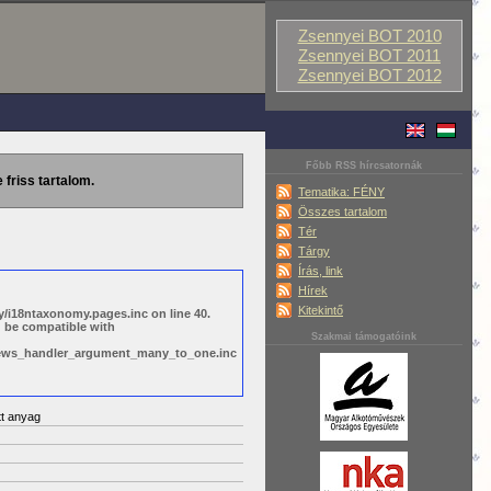
Zsennyei BOT 2010
Zsennyei BOT 2011
Zsennyei BOT 2012
Főbb RSS hírcsatornák
 friss tartalom.
Tematika: FÉNY
Összes tartalom
Tér
Tárgy
Írás, link
Hírek
Kitekintő
/i18ntaxonomy.pages.inc on line 40.
d be compatible with
Szakmai támogatóink
views_handler_argument_many_to_one.inc
tt anyag