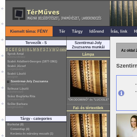
Kiemelt téma: FÉNY
Tér
Tárgy
Időrend
Írás, link
H
Tervezők - S
Szentirmai-Joly
Zsuzsanna munkái
B
C
E
F
G
H
I
K
L
M
N
P
S
T
V
W
Ü
mind
Az oldal 
Sprok Antal
Lámpa
bútorszobrász
Szabó Adalbert-Georges (1877-1961)
Szentir
Szabó József
üvegművész
Szabó László
designer
Szentirmai-Joly Zsuzsanna
textiltervező
Szikszai László
bútortervező
Szász Boglárka Rita
formatervező
"ÖKODOMINÓ" és "LUCIOLE"
Szőke Barbara
üvegművész
Fal- és tértextilek
Tárgy - categories
Burkolat (8)
Cementlap (4)
Kerámia és márvány mozaik (1)