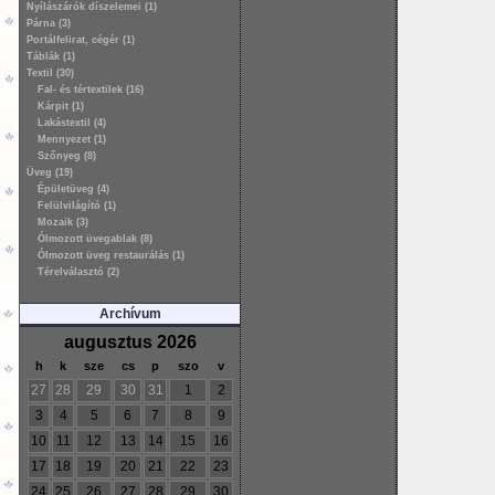
Nyílászárók díszelemei (1)
Párna (3)
Portálfelirat, cégér (1)
Táblák (1)
Textil (30)
Fal- és tértextilek (16)
Kárpit (1)
Lakástextil (4)
Mennyezet (1)
Szőnyeg (8)
Üveg (19)
Épületüveg (4)
Felülvilágító (1)
Mozaik (3)
Ólmozott üvegablak (8)
Ólmozott üveg restaurálás (1)
Térelválasztó (2)
Archívum
augusztus 2026
h
k
sze
cs
p
szo
v
27
28
29
30
31
1
2
3
4
5
6
7
8
9
10
11
12
13
14
15
16
17
18
19
20
21
22
23
24
25
26
27
28
29
30