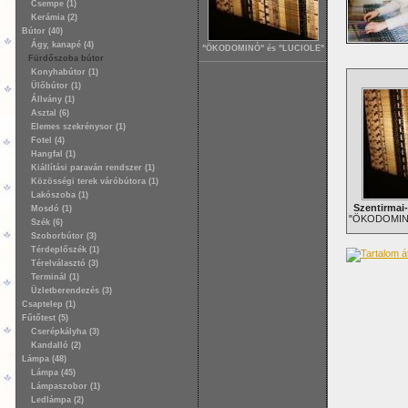
Csempe (1)
Kerámia (2)
Bútor (40)
Ágy, kanapé (4)
"ÖKODOMINÓ" és "LUCIOLE"
Fürdőszoba bútor
Konyhabútor (1)
Ülőbútor (1)
Állvány (1)
Asztal (6)
Elemes szekrénysor (1)
Fotel (4)
Hangfal (1)
Kiállítási paraván rendszer (1)
Közösségi terek váróbútora (1)
Lakószoba (1)
Szentirmai
Mosdó (1)
"ÖKODOMINÓ
Szék (6)
Szoborbútor (3)
Térdeplőszék (1)
Térelválasztó (3)
Terminál (1)
Üzletberendezés (3)
Csaptelep (1)
Fűtőtest (5)
Cserépkályha (3)
Kandalló (2)
Lámpa (48)
Lámpa (45)
Lámpaszobor (1)
Ledlámpa (2)