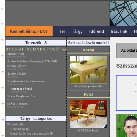
Kiemelt téma: FÉNY
Tér
Tárgy
Időrend
Írás, link
H
Tervezők - S
Szikszai László munkái
B
C
E
F
G
H
I
K
L
M
N
P
S
T
V
W
Ü
mind
Asztal
Az oldal 
Sprok Antal
bútorszobrász
Szabó Adalbert-Georges (1877-1961)
Sziksza
Szabó József
üvegművész
Szabó László
designer
Szentirmai-Joly Zsuzsanna
textiltervező
JátsSzma játékasztal
Szikszai László
bútortervező
Fotel
Szász Boglárka Rita
formatervező
Szőke Barbara
üvegművész
Tárgy - categories
Burkolat (8)
Cementlap (4)
KABÓCA fotel
Kerámia és márvány mozaik (1)