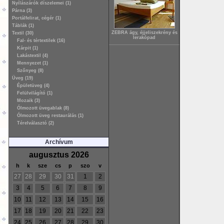
Nyílászárók díszelemei (1)
Párna (3)
Portálfelirat, cégér (1)
Táblák (1)
ZEBRA ágy, éjjeliszekrény és
Textil (30)
lerakópad
Fal- és tértextilek (16)
Kárpit (1)
Lakástextil (4)
Mennyezet (1)
Szőnyeg (8)
Üveg (19)
Épületüveg (4)
Felülvilágító (1)
Mozaik (3)
Ólmozott üvegablak (8)
Ólmozott üveg restaurálás (1)
Térelválasztó (2)
Archívum
augusztus 2026
h
k
sze
cs
p
szo
v
27
28
29
30
31
1
2
3
4
5
6
7
8
9
10
11
12
13
14
15
16
17
18
19
20
21
22
23
24
25
26
27
28
29
30