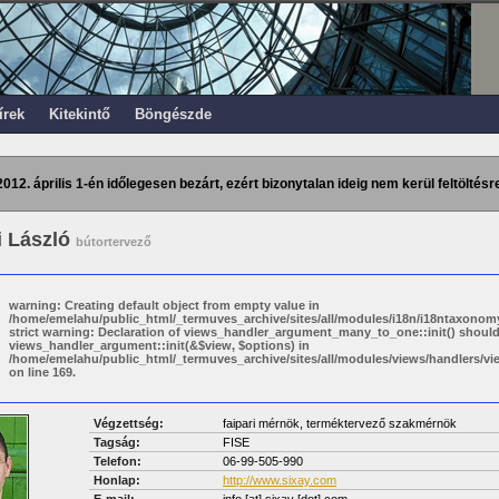
írek
Kitekintő
Böngészde
2012. április 1-én időlegesen bezárt, ezért bizonytalan ideig nem kerül feltöltésre
i László
bútortervező
warning: Creating default object from empty value in
/home/emelahu/public_html/_termuves_archive/sites/all/modules/i18n/i18ntaxonomy
strict warning: Declaration of views_handler_argument_many_to_one::init() shoul
views_handler_argument::init(&$view, $options) in
/home/emelahu/public_html/_termuves_archive/sites/all/modules/views/handlers/
on line 169.
Végzettség:
faipari mérnök, terméktervező szakmérnök
Tagság:
FISE
Telefon:
06-99-505-990
Honlap:
http://www.sixay.com