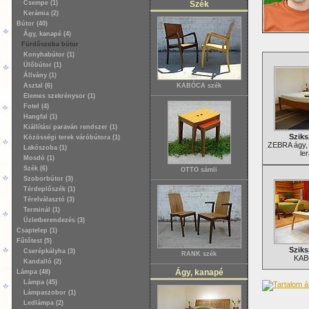
Csempe (1)
Szék
Kerámia (2)
Bútor (40)
Ágy, kanapé (4)
Fürdőszoba bútor
Konyhabútor (1)
Ülőbútor (1)
Állvány (1)
Asztal (6)
KABÓCA szék
Elemes szekrénysor (1)
Fotel (4)
Hangfal (1)
Kiállítási paraván rendszer (1)
Sziks
Közösségi terek váróbútora (1)
ZEBRA ágy, 
Lakószoba (1)
le
Mosdó (1)
Szék (6)
OTTO sámli
Szoborbútor (3)
Térdeplőszék (1)
Térelválasztó (3)
Terminál (1)
Üzletberendezés (3)
Csaptelep (1)
Fűtőtest (5)
Sziks
Cserépkályha (3)
RANK szék
KABÓ
Kandalló (2)
Ágy, kanapé
Lámpa (48)
Lámpa (45)
Lámpaszobor (1)
Ledlámpa (2)