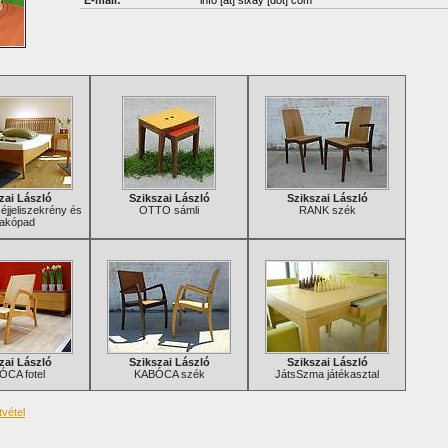
E-mail:
info
[at]
sixay [dot] com
zai László
Szikszai László
Szikszai László
éjjeliszekrény és
OTTO sámli
RANK szék
rakópad
zai László
Szikszai László
Szikszai László
CA fotel
KABÓCA szék
JátsSzma játékasztal