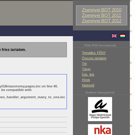
Zsennyei BOT 2010
Zsennyei BOT 2011
Zsennyei BOT 2012
Főbb RSS hírcsatornák
 friss tartalom.
Tematika: FÉNY
Összes tartalom
Tér
Tárgy
Írás, link
Hírek
Kitekintő
/i18ntaxonomy.pages.inc on line 40.
d be compatible with
Szakmai támogatóink
views_handler_argument_many_to_one.inc