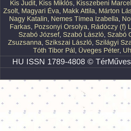
Kis Judit
,
Kiss Miklós
,
Kisszebeni Marcel
Zsolt
,
Magyari Éva
,
Makk Attila
,
Márton Lász
Nagy Katalin
,
Nemes Tímea Izabella
,
No
Farkas
,
Pozsonyi Orsolya
,
Rádóczy (f) 
Szabó József
,
Szabó László
,
Szabó O
Zsuzsanna
,
Szikszai László
,
Szilágyi Sz
Tóth Tibor Pál
,
Üveges Péter
,
Uh
HU ISSN 1789-4808 © TérMűves