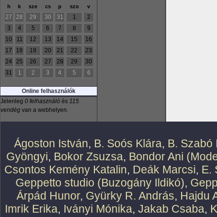
h
k
sze
cs
p
szo
v
27
28
29
30
31
1
2
3
4
5
6
7
8
9
10
11
12
13
14
15
16
17
18
19
20
21
22
23
24
25
26
27
28
29
30
31
1
2
3
4
5
6
Online felhasználók
Jelenleg
0 felhasználó
és
115
vendég
van a webhelyen.
Ágoston István
,
B. Soós Klára
,
B. Szabó 
Gyöngyi
,
Bokor Zsuzsa
,
Bondor Ani (Mode
Csontos Kemény Katalin
,
Deák Marcsi
,
E.
Geppetto studio (Buzogány Ildikó)
,
Geppe
Árpád Hunor
,
Gyürky R. András
,
Hajdu 
Imrik Erika
,
Iványi Mónika
,
Jakab Csaba
,
K