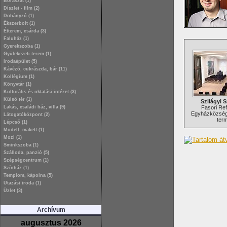
Borászat (1)
Díszlet - film (2)
Dohányzó (1)
Ékszerbolt (1)
Étterem, csárda (3)
Faluház (1)
Gyerekszoba (1)
Gyülekezeti terem (1)
Irodaépület (5)
Kávézó, cukrászda, bár (11)
Kollégium (1)
Könyvtár (1)
Kulturális és oktatási intézet (3)
Külsõ tér (1)
Szilágyi 
Lakás, családi ház, villa (9)
Fasori Re
Egyházközség 
Látogatóközpont (2)
ter
Lépcső (1)
Modell, makett (1)
Mozi (1)
Sminkszoba (1)
Szálloda, panzió (5)
Szépségcentrum (1)
Színház (1)
Templom, kápolna (5)
Utazási iroda (1)
Üzlet (3)
Archívum
augusztus 2026