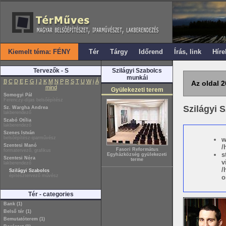
Kiemelt téma: FÉNY
Tér
Tárgy
Időrend
Írás, link
Híre
Tervezők - S
Szilágyi Szabolcs
munkái
B
C
D
E
F
G
I
J
K
M
N
P
R
S
T
U
W
i
Á
Az oldal 2
mind
Gyülekezeti terem
Somogyi Pál
Ferenczy-díjas belsőépítész
Szilágyi 
Sz. Wargha Andrea
lakberendező
Szabó Otília
lakberendező
Szenes István
belsőépítész-iparművész
w
Szentesi Manó
/
Fasori Református
formatervező, grafikus
s
Egyházközség gyülekezeti
Szentesi Nóra
terme
v
lakberendező
/
Szilágyi Szabolcs
építésztervező művész
o
Tér - categories
Bank (1)
Belső tér (1)
Bemutatóterem (1)