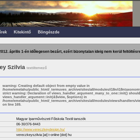
írek
Kitekintő
Böngészde
2012. április 1-én időlegesen bezárt, ezért bizonytalan ideig nem kerül feltöltésre
ey Szilvia
textiltervező
warning: Creating default object from empty value in
/home/emelahu/public_html/_termuves_archive/sites/all/modules/i18n/i18ntaxonomy
strict warning: Declaration of views_handler_argument_many_to_one::init() shoul
views_handler_argument::init(&$view, $options) in
/home/emelahu/public_html/_termuves_archive/sites/all/modules/views/handlers/
on line 169.
Magyar Iparművészeti Főiskola Textil tanszék
06-30/376-8443
http://www.vereczkeydesign.hu/
vereczkeyszilvia
[at]
t-online [dot] hu