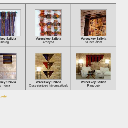
key Szilvia
Vereczkey Szilvia
Vereczkey Szilvia
uhatag
Aranyos
Színes álom
key Szilvia
Vereczkey Szilvia
Vereczkey Szilvia
rmónia
Összetartozó háromszögek
Ragyogó