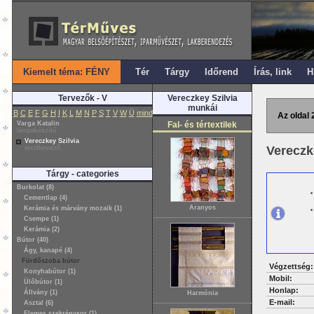
Kiemelt téma: FÉNY
Tér
Tárgy
Időrend
Írás, link
H
Tervezők - V
Vereczkey Szilvia
munkái
B
C
E
F
G
H
I
K
L
M
N
P
S
T
V
W
Ü
mind
Az oldal 
Varga Katalin
Fal- és tértextilek
lámpakészítő
Vereczkey Szilvia
Vereczk
textiltervező
Tárgy - categories
Burkolat (8)
Cementlap (4)
Aranyos
Kerámia és márvány mozaik (1)
Csempe (1)
Kerámia (2)
Bútor (40)
Ágy, kanapé (4)
Fürdőszoba bútor
Végzettség:
Konyhabútor (1)
Mobil:
Ülőbútor (1)
Honlap:
Állvány (1)
Harmónia
E-mail:
Asztal (6)
Elemes szekrénysor (1)