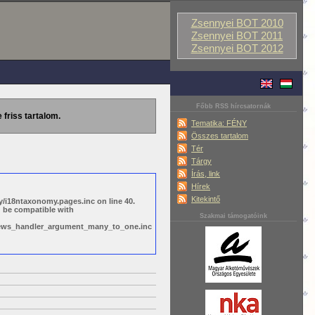
Zsennyei BOT 2010
Zsennyei BOT 2011
Zsennyei BOT 2012
Főbb RSS hírcsatornák
 friss tartalom.
Tematika: FÉNY
Összes tartalom
Tér
Tárgy
Írás, link
Hírek
Kitekintő
/i18ntaxonomy.pages.inc on line 40.
d be compatible with
Szakmai támogatóink
views_handler_argument_many_to_one.inc