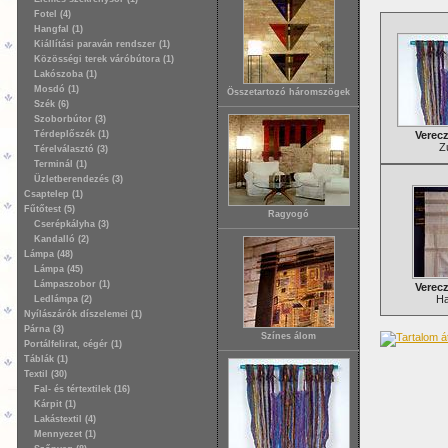
Fotel (4)
Hangfal (1)
Kiállítási paraván rendszer (1)
Közösségi terek váróbútora (1)
Lakószoba (1)
Mosdó (1)
Összetartozó háromszögek
Szék (6)
Szoborbútor (3)
Térdeplőszék (1)
Verecz
Z
Térelválasztó (3)
Terminál (1)
Üzletberendezés (3)
Csaptelep (1)
Fűtőtest (5)
Ragyogó
Cserépkályha (3)
Kandalló (2)
Lámpa (48)
Lámpa (45)
Lámpaszobor (1)
Verecz
Ha
Ledlámpa (2)
Nyílászárók díszelemei (1)
Párna (3)
Színes álom
Portálfelirat, cégér (1)
Táblák (1)
Textil (30)
Fal- és tértextilek (16)
Kárpit (1)
Lakástextil (4)
Mennyezet (1)