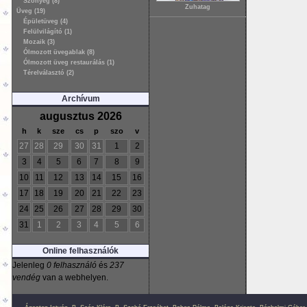
Szőnyeg (8)
Zuhatag
Üveg (19)
Épületüveg (4)
Felülvilágító (1)
Mozaik (3)
Ólmozott üvegablak (8)
Ólmozott üveg restaurálás (1)
Térelválasztó (2)
Archívum
augusztus 2026
h
k
sze
cs
p
szo
v
27
28
29
30
31
1
2
3
4
5
6
7
8
9
10
11
12
13
14
15
16
17
18
19
20
21
22
23
24
25
26
27
28
29
30
31
1
2
3
4
5
6
Online felhasználók
Jelenleg
0 felhasználó
és
237
vendég
van a webhelyen.