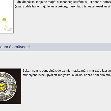
után lámpákkal lopja be magát a közönség szívébe. A „Pillheads” sorozat
(avagy tabletta) formájú fel és a vékony, háromlábú tartószerkezet teszi
Laura ólomüvegei
Sokan nem is gondolnák, de az informatika mára már szép lassa
műhelyébe is bekígyózott, melyekről a laikus, hozzá nem értő mű