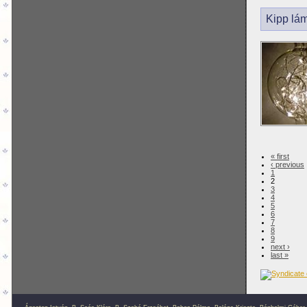
Kipp lá
« first
‹ previous
1
2
3
4
5
6
7
8
9
next ›
last »