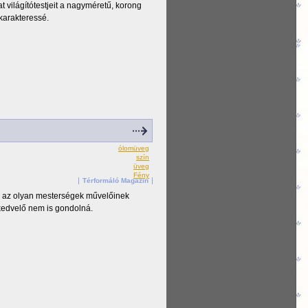
 világítótestjeit a nagyméretű, korong
 karakteressé.
ólomüveg
szín
üveg
Fény
Térformáló Magazin
n az olyan mesterségek művelőinek
kedvelő nem is gondolná.