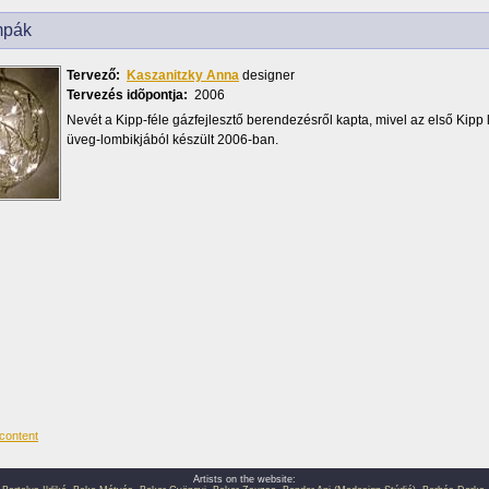
mpák
Tervező:
Kaszanitzky Anna
designer
Tervezés idõpontja:
2006
Nevét a Kipp-féle gázfejlesztő berendezésről kapta, mivel az első Kipp 
üveg-lombikjából készült 2006-ban.
Artists on the website: