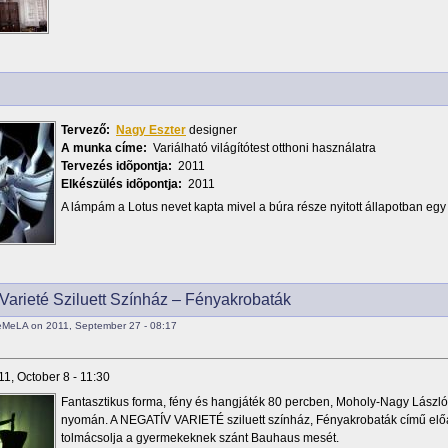
Tervező:
Nagy Eszter
designer
A munka címe:
Variálható világítótest otthoni használatra
Tervezés idõpontja:
2011
Elkészülés idõpontja:
2011
A lámpám a Lotus nevet kapta mivel a búra része nyitott állapotban egy 
Varieté Sziluett Színház – Fényakrobaták
eMeLA on 2011, September 27 - 08:17
11, October 8 - 11:30
Fantasztikus forma, fény és hangjáték 80 percben, Moholy-Nagy László
nyomán. A NEGATÍV VARIETÉ sziluett színház, Fényakrobaták című el
tolmácsolja a gyermekeknek szánt Bauhaus mesét.