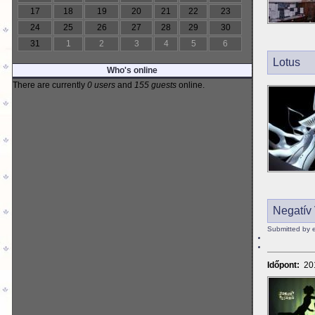
17
18
19
20
21
22
23
24
25
26
27
28
29
30
31
1
2
3
4
5
6
Lotus
Who's online
There are currently
0 users
and
155 guests
online.
Negatív 
Submitted by 
Időpont:
20