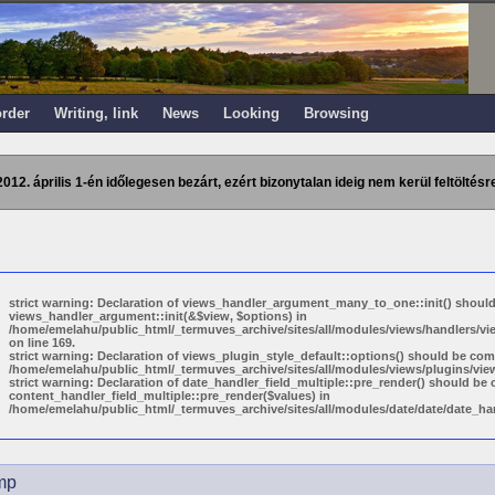
order
Writing, link
News
Looking
Browsing
2012. április 1-én időlegesen bezárt, ezért bizonytalan ideig nem kerül feltöltésre
strict warning: Declaration of views_handler_argument_many_to_one::init() shoul
views_handler_argument::init(&$view, $options) in
/home/emelahu/public_html/_termuves_archive/sites/all/modules/views/handlers/
on line 169.
strict warning: Declaration of views_plugin_style_default::options() should be com
/home/emelahu/public_html/_termuves_archive/sites/all/modules/views/plugins/views
strict warning: Declaration of date_handler_field_multiple::pre_render() should be
content_handler_field_multiple::pre_render($values) in
/home/emelahu/public_html/_termuves_archive/sites/all/modules/date/date/date_hand
mp