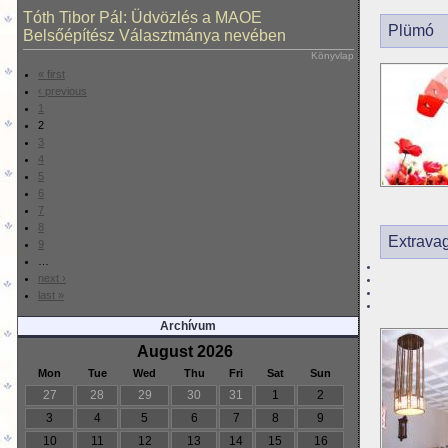
Tóth Tibor Pál: Üdvözlés a MAOE
Plümó
Belsőépítész Választmánya nevében
Könyvlap
« first
‹ previous
1
2
3
4
5
6
7
8
Extravag
9
…
next ›
last »
Archívum
August 2026
Mon
Tue
Wed
Thu
Fri
Sat
Sun
27
28
29
30
31
1
2
3
4
5
6
7
8
9
10
11
12
13
14
15
16