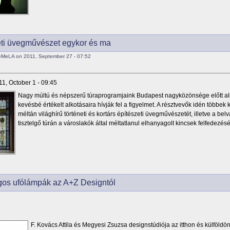
eti üvegművészet egykor és ma
eMeLA on 2011, September 27 - 07:52
11, October 1 - 09:45
Nagy múltú és népszerű túraprogramjaink Budapest nagyközönsége előtt al
kevésbé értékelt alkotásaira hívják fel a figyelmet. A résztvevők idén többek
méltán világhírű történeti és kortárs építészeti üvegművészetét, illetve a bel
tisztelgő túrán a városlakók által méltatlanul elhanyagolt kincsek felfedezés
gos ufólámpák az A+Z Designtól
F. Kovács Attila és Megyesi Zsuzsa designstúdiója az itthon és külföldön i