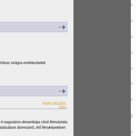
lótusz virágra emlékeztetett.
Design Hét 2011
Fény
 A nagyváros dinamikája című filmvázlata
őadásában álomszerű, élő fényképekben