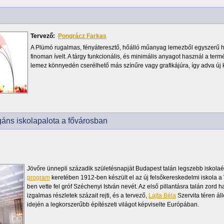
Tervező:
Pongrácz Farkas
A Plümó rugalmas, fényáteresztő, hőálló műanyag lemezből egyszerű ha
finoman ívelt. A tárgy funkcionális, és minimális anyagot használ a termés
lemez könnyedén cserélhető más színűre vagy grafikájúra, így adva új k
áns iskolapalota a fővárosban
Jövőre ünnepli századik születésnapját Budapest talán legszebb iskolaé
program
keretében 1912-ben készült el az új felsőkereskedelmi iskola a 
ben vette fel gróf Széchenyi István nevét. Az első pillantásra talán zord
izgalmas részletek százait rejti, és a tervező,
Lajta Béla
Szervita téren ál
idején a legkorszerűbb építészeti világot képviselte Európában.