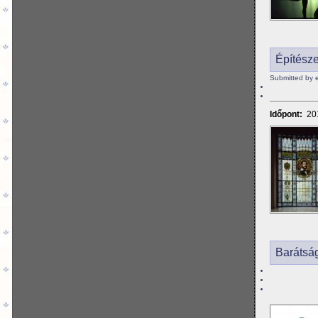
Építész
Submitted by 
Időpont:
20
Barátsá