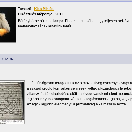
Tervező:
Kiss Miklós
Elkészülés idõpontja:
2011
Báránybőrbe bújtatott lámpa. Ebben a munkában egy teljesen hétköznap
metamorfózisának lehetünk tanúi.
 prizma
Talán túlságosan leragadtunk az ólmozott üvegfestmények,vagy a
a századforduló környékén sem ezek voltak a kizárólagos lehetősé
villanyvilágítás elterjedése előtt, az üveggyártók mindent megpró
legtöbb fényt becsalogatni zárt terek legtávolabbi zugaiba, vagy p
Az egyik legjobb eredményt, a prizmaüveg alkalmazása hozta.