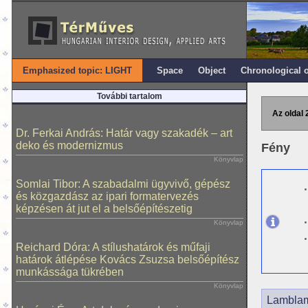
Emphasized topic: LIGHT
Space
Object
Chronological 
További tartalom
Az oldal 
Dr. Ferkai András: Határ vagy szakadék – art
deko és modernizmus
Fény
Könyvlap
Somlai Tibor: A szabadalmi ügyvivő, gépész
és közgazdász az ipari formatervezés
képzésen át jut el a belsőépítészetig
Könyvlap
Reichard Dóra: A stílushatárok és műfaji
határok átlépése Kovács Zsuzsa belsőépítész
munkássága tükrében
Könyvlap
Lambla