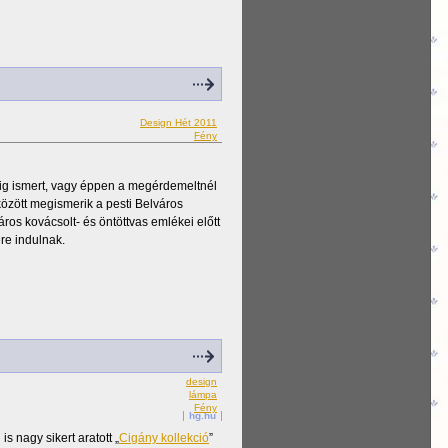
Design Hét 2011
Fény
ig ismert, vagy éppen a megérdemeltnél
 között megismerik a pesti Belváros
város kovácsolt- és öntöttvas emlékei előtt
ére indulnak.
design
lámpa
Fény
hg.hu
s nagy sikert aratott „
Cigány kollekció
”