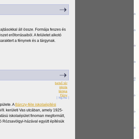
jtásokkal áll össze. Formája feszes és
zet erőforrásaiból. A felületet alkotó
araktert a fénynek és a tárgynak.
belső tér
iskola
lámpa
Fény
hg.hu
pülete. A
Bárczy-féle iskolaépítési
VII. kerületi Vas utcában, amely 1925-
 hatású iskolaépület finoman megformált,
ló Rózsavölgyi-házával együtt építésük