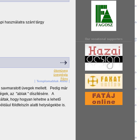
i használatra szánt tárgy
Our vocational supporters
ólomüveg
üvegtégla
Fény
Templomablak Anno
 savmaratott üvegek mellett. Pedig már
gek, az "ablak " díszítésére. A
báltak, hogy hogyan lehetne a lehető
éldául földfelszín alatti helységekbe is.