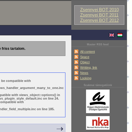
Zsennyei BOT 2010
Zsennyei BOT 2011
Zsennyei BOT 2012
Master RSS feed
 friss tartalom.
All content
Space
Object
Writting, link
News
Looking
d be compatible with
Szakmai támogatóink
views_handler_argument_many_to_one.inc
patible with views_object::options() in
_plugin_style_default.inc on line 24.
 compatible with
ler_field_multiple.inc on line 185.