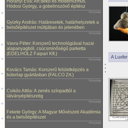
Horányi Éva: Art deko és modernizmus.
Hódosi György, a gobelinszövő építész
Könyvlap
Gyürky András: Határesetek, határhelyzetek a
belsőépítészet múltjában és jelenében
Könyvlap
Vavra Péter: Korszerű technológiával hazai
alapanyagból, csúcsminőségű parketta
(EDELHOLZ Faipari Kft.)
A Luxfer
Könyvlap
Kovács Tamás: Korszerű felületképzés a
bútorlap gyártásban (FALCO Zrt.)
Könyvlap
Csikós Attila: A zenés színpadtól a
látványépítészetig
Könyvlap
Fekete György: A Magyar Művészeti Akadémia
és a belsőépítészet
Könyvlap