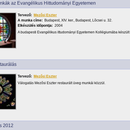
kák az Evangélikus Hittudományi Egyetemen
Tervező:
Mezősi Eszter
A munka címe:
Budapest, XIV. ker., Budapest, Lõcsei u. 32.
Elkészülés idõpontja:
2004
A budapesti Evangélikus ittudományi Egyetemen Kollégiumába készül
taurálás
Tervező:
Mezősi Eszter
Válogatás Mezősi Eszter restaurált üveg munkái közzül.
s 2012