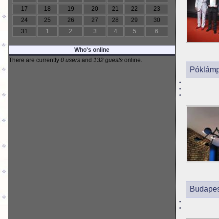
17
18
19
20
21
22
23
24
25
26
27
28
29
30
31
1
2
3
4
5
6
Who's online
There are currently
0 users
and
132 guests
online.
Póklámpa
Budapes