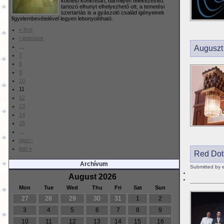
köthető konkrétan, bármilyen felekezethez
tartozó elhunyt elhelyezhető ott, a temetési
szertartás is a gyászoló család igényeinek
figyelembevételével legyen lebonyolítható.
« first
‹ previous
…
Auguszt
7
8
9
10
11
12
13
14
15
…
next ›
last »
Red Dot-
Archívum
Submitted by 
August 2026
Mon
Tue
Wed
Thu
Fri
Sat
Sun
27
28
29
30
31
1
2
3
4
5
6
7
8
9
10
11
12
13
14
15
16