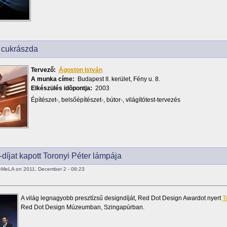
 cukrászda
Tervező:
Ágoston István
A munka címe:
Budapest II. kerület, Fény u. 8.
Elkészülés idõpontja:
2003
Építészet-, belsőépítészet-, bútor-, világítótest-tervezés
díjat kapott Toronyi Péter lámpája
eMeLA on 2011, December 2 - 08:23
A világ legnagyobb presztízsű designdíját, Red Dot Design Awardot nyert
T
Red Dot Design Múzeumban, Szingapúrban.