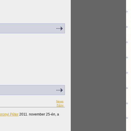
News
Fény
oronyi Péter
2011. november 25-én, a