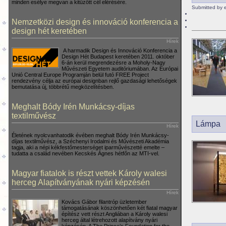
minden esélye megvan a kitűzött cél elérésére.
Submitted by 
Nemzetközi design és innováció konferencia a
design hét keretében
Hírek
A harmadik Design és Innováció Konferencia a
Design Hét Budapest keretében 2011. október
6-án kerül megrendezésre a Moholy-Nagy
Művészeti Egyetem auditóriumában. Az Európai
Unió Central Europe Programján belül futó FREE Project
rendezvény célja az európai designban rejlő gazdasági lehetőségek
bemutatása új, többrétű megközelítésben.
Meghalt Bódy Irén Munkácsy-díjas
textilművész
Lámpa
Hírek
Életének nyolcvanhatodik évében meghalt Bódy Irén Munkácsy-
díjas textilművész, a Széchenyi Irodalmi és Művészeti Akadémia
tagja, aki a népi kékfestőmesterséget iparművészetté emelte –
tudatta a család nevében Kecskés Ágnes hétfőn az MTI-vel.
Magyar fiatalok is részt vettek Károly walesi
herceg Alapítványának nyári képzésén
Hírek
Kovács Gábor filantróp üzletember
támogatásának köszönhetően két fiatal magyar
építész vett részt Angliában a Károly walesi
herceg által létrehozott alapítvány nyári
képzésén. A The Prince’s Foundation for the