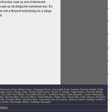
csősorára csak az arra érdemesek
a csak az ott dolgozók mehetnek be). Én
k volt a fényerő-különbség és a sárga
ét
,
Borkovics Péter
,
Brinkus Kata
,
Csavarga Rózsa
,
Csizmadia Zsolt
,
Csontos Kemény Katalin
,
Deák
rgely László
,
Gulyás Judit
,
György Árpád Hunor
,
Gyürky R. András
,
Hajdu Andrea
,
Harmath Mihály
,
a
,
Kis Judit
,
Kiss Miklós
,
Kisszebeni Marcell †
,
Kodolányi Gábor
,
Kópis Benedek
,
Lakatos Bendeguz
,
lla
,
Novotny Béla
,
Paczona Márta
,
Pataki Mátyás
,
Pataki Tiles
,
Pazár Béla
,
Peter Ghyczy
,
Pongrácz
tván
,
Szentesi Manó
,
Szentesi Nóra
,
Szentirmai-Joly Zsuzsanna
,
Szikszai László
,
Szilágyi Szabolcs
,
 Szilvia
,
Weichinger Miklós
,
Wölfinger Barnabás
signers