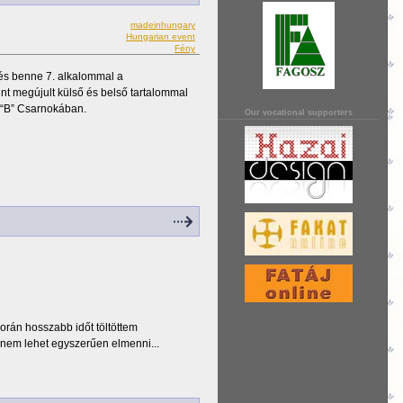
madeinhungary
Hungarian event
Fény
 és benne 7. alkalommal a
int megújult külső és belső tartalommal
s “B” Csarnokában.
Our vocational supporters
során hosszabb időt töltöttem
 nem lehet egyszerűen elmenni...