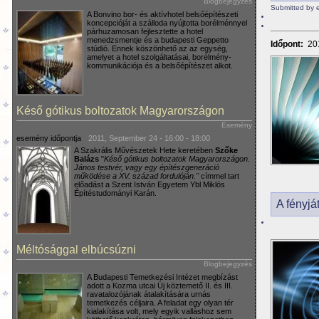
Blogbejegyzés
Submitted by 
A Bonvino bor- és aktívhotel belsőépítészeti
koncepcióját a szálloda nyújtotta borélménnyel
párhuzamosan fejlesztette a hotel
menedzsmentje és a budapesti Geppetto
Időpont:
20
stúdió. Ennek köszönhető az az egység,
amelyet a hotel szolgáltatásai, borélmény-
kommunikációja és a belsőépítészet alkot.
Késő gótikus boltozatok Magyarországon
Esemény
esemény időpontja
2011, September 24 -
16:00
-
18:00
A Szakrális Művészetek Hete keretében
Szőke
Balázs
"
Késő gótikus boltozatok Magyarországon.
János testvér, vagy egy építészgeneráció
működése a XV. század fordulóján."
címmel tart
előadást a Szent István Egyetem Ybl Miklós
Építéstudományi Karán.
A fényjá
Méltósággal elbúcsúzni
Blogbejegyzés
A Budapesti Temetkezési Intézet megbízást
adott a Kozma utcai Új köztemető II. és III.
ravatalozójának átalakítására urnás
temetkezés céljaira. A feladat egy olyan tér
kialakítása volt, mely egyik valláshoz sem