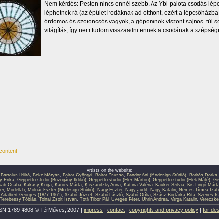
Nem kérdés: Pesten nincs ennél szebb. Az Ybl-palota csodás lép
léphetnek rá (az épület irodáknak ad otthont, ezért a lépcsőházb
érdemes és szerencsés vagyok, a gépemnek viszont sajnos túl so
világítás, így nem tudom visszaadni ennek a csodának a szépség
Artists on the website:
,
Bartalus Ildikó
,
Beke Mátyás
,
Bokor Gyöngyi
,
Bokor Zsuzsa
,
Bondor Ani (Modesign Stúdió)
,
Borbás Dorka
y Erika
,
Geppetto studio (Buzogány Ildikó)
,
Geppetto studio (Elek Márton)
,
Geppetto studio (Elek Máté)
,
Ge
kab Csaba
,
Kakasy Kinga
,
Kanics Márta
,
Kaszanitzky Anna
,
Katona Valéria
,
Kauker Szilvia
,
Kis Iringó Márt
er
,
Modellab
,
Molnár Eszter (Modesign Stúdió)
,
Nagy Eszter
,
Nagy Judit
,
Nagy Katalin
,
Nemes Tímea Izabe
 Adalbert-Georges (1877-1961)
,
Szabó József
,
Szabó László
,
Szabó Otília
,
Szász Boglárka Rita
,
Szenes Is
Terebessy Tóbiás
,
Tolnai Zsolt István
,
Tóth Tibor Pál
,
Üveges Péter
,
Uhrin Andrea
,
Varga Katalin
,
Vereczkey
SN 1789-4808 © TérMűves, 2007 |
impress
|
contact
|
copyrights and privacy policy
|
for de