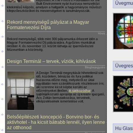
Üvegmun
Built Environment nyári kurzusa nemzetközi
kitekintésű képzés, amelyen a hallgatók a hagyományos művészi
kifejezőeszközöket és mesterségeket is tanulmányozzák.
Rekord mennyiségű pályázat a Magyar
Formatervezési Díjra
Hírek
Rekord mennyiségű, több mint 300 pályamunka érkezett idén a
Magyar Formatervezési Díj pályázatára. A győztes munkákat
október 4. és november 13. között láthatja az Iparművészeti
Múzeumban a közönség.
Design Terminál – tervek, víziók, kihívások
Üvegres
Blogbejegyzés
A Design Terminál megnyitását hihetetlenül sok
idő, küzdelem, bénázás és fura politikai
huzavona előzte meg, melyekről ez úttal
egyáltalán nem szándékozunk részletesen írni,
aki szeretne kicsit képbe kerülni az
előzményeket illetően,
itt tájékozódhat
. A
sajtótájékoztató apropója az új kreatív igazgató,
Ács Zoltán bemutatkozása, terveinek,
elképzeléseinek ismertetése volt.
Belsőépítészeti koncepció - Bonvino bor- és
aktívhotel - ha kicsit bátrabb lennél, ilyen lenne
az otthonod
Hu Glas