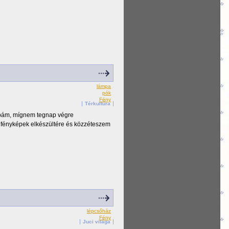
lámpa
pók
Fény
Térkultúra
ámpám, mígnem tegnap végre
s fényképek elkészültére és közzéteszem
lépcsőház
Fény
Juci világa