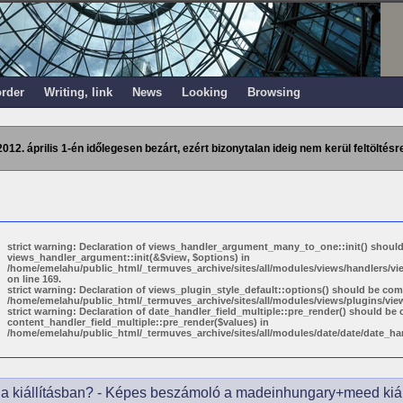
order
Writing, link
News
Looking
Browsing
2012. április 1-én időlegesen bezárt, ezért bizonytalan ideig nem kerül feltöltésre
strict warning: Declaration of views_handler_argument_many_to_one::init() shoul
views_handler_argument::init(&$view, $options) in
/home/emelahu/public_html/_termuves_archive/sites/all/modules/views/handlers/
on line 169.
strict warning: Declaration of views_plugin_style_default::options() should be com
/home/emelahu/public_html/_termuves_archive/sites/all/modules/views/plugins/views
strict warning: Declaration of date_handler_field_multiple::pre_render() should be
content_handler_field_multiple::pre_render($values) in
/home/emelahu/public_html/_termuves_archive/sites/all/modules/date/date/date_hand
s a kiállításban? - Képes beszámoló a madeinhungary+meed kiáll