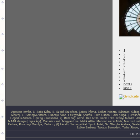
1
2
3
4
5
6
7
8
9
next ›
last »
Ágoston István
,
B. Soós Klára
,
B. Szabó Erzsébet
,
Babos Pálma
,
Balázs Kriszta
,
Bánhalmi Gábor
Marcsi
,
E. Somogyi Andrea
,
Eszenyi Ákos
,
Félegyházi András
,
Finta Csaba
,
Földi Kinga
,
Füzessér
Hegedűs Andrea
,
Herceg Zsuzsanna
,
ifj. Benczúr László
,
Illés Attila
,
Imrik Erika
,
Iványi Mónika
,
Ja
MAAK design (Hajas Ági)
,
Macsali Zsolt
,
Magyari Éva
,
Makk Attila
,
Márton László Attila
,
Mezősi Eszt
Farkas
,
Pozsonyi Orsolya
,
Rádóczy (f) László
,
Somogyi Pál
,
Sprok Antal
,
Sz. Wargha Andrea
,
Szabó
Szőke Barbara
,
Takács Bernadett
,
Terbe János
,
HU IS