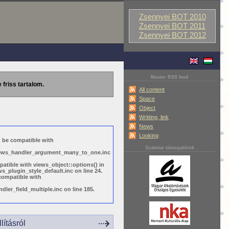
Zsennyei BOT 2010
Zsennyei BOT 2011
Zsennyei BOT 2012
Master RSS feed
 friss tartalom.
All content
Space
Object
Writting, link
News
Looking
d be compatible with
Szakmai támogatóink
views_handler_argument_many_to_one.inc
patible with views_object::options() in
_plugin_style_default.inc on line 24.
 compatible with
ler_field_multiple.inc on line 185.
ításról