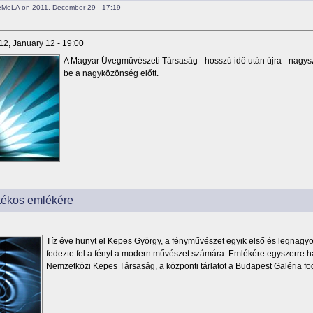
eMeLA on 2011, December 29 - 17:19
12, January 12 - 19:00
A Magyar Üvegművészeti Társaság - hosszú idő után újra - nagysz
be a nagyközönség előtt.
tékos emlékére
Tíz éve hunyt el Kepes György, a fényművészet egyik első és legnagyo
fedezte fel a fényt a modern művészet számára. Emlékére egyszerre há
Nemzetközi Kepes Társaság, a központi tárlatot a Budapest Galéria fo