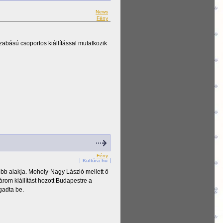
News
Fény
abású csoportos kiállítással mutatkozik
Fény
Kultúra.hu
bb alakja. Moholy-Nagy László mellett ő
rom kiállítást hozott Budapestre a
gadta be.