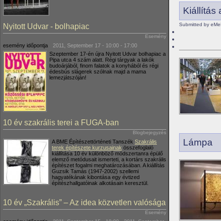
Kiállítá
Submitted by eMe
Nyitott Udvar - bolhapiac
Esemény
esemény időpontja
2011, September 17 -
10:00
-
17:00
Szeptember 17-én újra Nyitott Udvar bolhapiac a
Pipa utca 4 szám alatt. Régi tárgyak a lakók
budoárjából, finom falatok a konyhából és régi
édesbús slágerek szólnak majd a mama
lemezjátszóján!
10 év szakrális terei a FUGA-ban
Blogbejegyzés
Lámpa
A BME Építészettörténeti Tanszék
Szakrális
terek építészete kurzusainak
összefoglaló
kiállítása 10 év különböző módszertanra épülő
elemző metódusait ismerteti, a kortárs szakrális
építészet fogalmi meghatározásában. A kiállítás
Guzsik Tamás (1947-2002) szellemi
hagyatékának kibontása egy évtized
építészhallgatóinak alkotásain keresztül.
10 év „Szakrális” – Az idea közvetlen valósága
Esemény