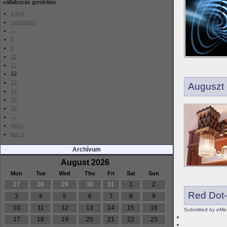
vállalkozás gondolata.
« first
‹ previous
…
8
9
10
11
12
13
Auguszt
14
15
16
…
next ›
last »
Archívum
August 2026
Mon
Tue
Wed
Thu
Fri
Sat
Sun
27
28
29
30
31
1
2
Red Dot-
3
4
5
6
7
8
9
10
11
12
13
14
15
16
Submitted by eMe
17
18
19
20
21
22
23