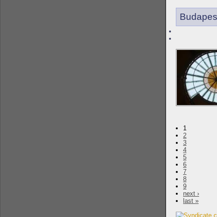
Budapes
1
2
3
4
5
6
7
8
9
next ›
last »