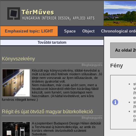
Emphasized topic: LIGHT
Space
Object
Chronological ord
További tartalom
Az oldal 2
Könyvszekrény
Fény
Blogbejegyzés
Készült egy könyvszekrény, többé-kevésbé a
múlt század első felének modern stílusában. Jó
ideje nem vonzanak az ilyen időutazások, de
érdekes gyakorlat volt.
s
Nem másoltam, már csak azért sem, mert a
v
hivatkozott bútoroktól eltérően kizárólag fából
készült, sem furnért, sem bútorlapot nem
/
használtam. (A hátfal kivételével, ami kőris
o
furnéros rétegelt lemez.)
s
/
Régit és újat ötvöző magyar bútorkollekció
s
c
Blogbejegyzés
/
A szeptemberi Budapesti Design Héten debütál
a Tervhivatal új bútorkollekciója, az antik és
kortárs elemek ötvözéséből született
Substitute.