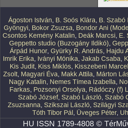
Ágoston István
,
B. Soós Klára
,
B. Szabó 
Gyöngyi
,
Bokor Zsuzsa
,
Bondor Ani (Mode
Csontos Kemény Katalin
,
Deák Marcsi
,
E.
Geppetto studio (Buzogány Ildikó)
,
Geppe
Árpád Hunor
,
Gyürky R. András
,
Hajdu 
Imrik Erika
,
Iványi Mónika
,
Jakab Csaba
,
K
Kis Judit
,
Kiss Miklós
,
Kisszebeni Marcel
Zsolt
,
Magyari Éva
,
Makk Attila
,
Márton Lász
Nagy Katalin
,
Nemes Tímea Izabella
,
No
Farkas
,
Pozsonyi Orsolya
,
Rádóczy (f) 
Szabó József
,
Szabó László
,
Szabó O
Zsuzsanna
,
Szikszai László
,
Szilágyi Sz
Tóth Tibor Pál
,
Üveges Péter
,
Uh
HU ISSN 1789-4808 © TérMűv