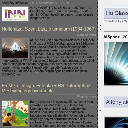
esemény időpontja
2011, September 30 - 23:59
A PÁLYÁZAT TÁRGYA: Buda szívében, a
Feneketlen-tónál nyíló közösségi iroda,
Hu Glas
az InnOffice belső tereinek, enteriőrének
megtervezése.
Submitted by eMe
Hollóháza, Szent László templom (1964-1967)
Blogbejegyzés
Időpont:
20
Az ’50-es évek szakmai közéletével szemben
kritikus, s a MÉSZ főtitkári posztjára 1961-ben
jelölt Csaba László a hollóházi templomterv
elkészítésére Iparterves évei alatt kapott
megbízást. Bár a megvalósításhoz közeli
templom kiviteli terveinek elkészítését későbbi
munkaadója, a TTI (Típustervező Intézet) nem támogatta, az 1943-
ban érettségizett piarista öregdiák e művére mégis mint élte
tengernyi munkájából kiemelkedő második ‘szigetcsúcsra’
emlékezik – az első a Cserépváralján épült katolikus templom
(1959-60) volt.
Freshka Design, Freshka + RS Bútoráruház =
Mesevilág egy óvodának
Blogbejegyzés
A fényjá
Bár a Freshka két évvel ezelőtt született meg,
valójában az első falat 5 éve festettem.
Unokatestvéremnek ikerfiai születtek és
hirtelen nem jutott eszembe semmilyen
frappáns és egyedi ajándék. Akkor jött az ötlet,
hogy egy helyes sormintát fessek a fiúk
szobájának falára. A kis autók festése közben
fogalmazódott meg bennem először egy falfestő