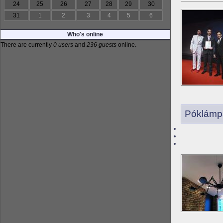
24
25
26
27
28
29
30
31
1
2
3
4
5
6
Who's online
There are currently
0 users
and
236 guests
online.
Póklámpa 