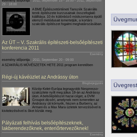
esemény időpontja
2011, September 15 - 18:00
-
2011, September
29 - 18:00
A BME Építészettörténeti Tanszék Szakrális
terek építészete kurzusainak összefoglaló
kiállítása. 10 év különböző módszertanra épülő
Üvegmun
elemző metódusait ismertetjük, a kortárs
szakrális építészet fogalmi meghatározásában.
Az ÚT – V. Szakrális építészeti-belsőépítészeti
konferencia 2011
Esemény
esemény időpontja
2011, September 20 - 09:00
A SZAKRÁLIS MŰVÉSZETEK HETE 2011 program keretében
Régi-új kávéüzlet az Andrássy úton
Blogbejegyzés
Üvegrest
Közép-Kelet-Európa legnagyobb Nespresso-
szaküzlete nyílt meg július 18-án az Andrássy
úton. A belsőépítészet hazai céget, a DVM
Groupot dicséri, amelynek nem ismeretlen az
Andrássy úti környék, hiszen a Burberry, az
Armani és a Max Mara üzletek tervezésével is
kivitelezésével is őket bízták meg.
Pályázati felhívás belsőépítészeknek,
lakberendezőknek, enteriőrtervezőknek!
Esemény