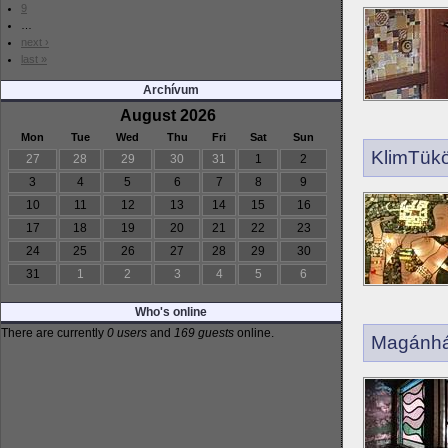
9
…
next ›
last »
Archívum
August 2026
Mon
Tue
Wed
Thu
Fri
Sat
Sun
KlimTük
27
28
29
30
31
1
2
3
4
5
6
7
8
9
10
11
12
13
14
15
16
17
18
19
20
21
22
23
24
25
26
27
28
29
30
31
1
2
3
4
5
6
Who's online
There are currently
0 users
and
169 guests
online.
Magánhá