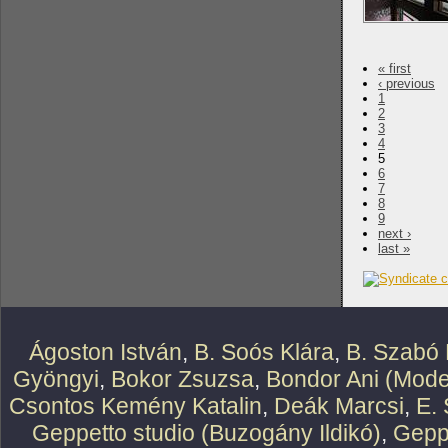
« first
‹ previous
1
2
3
4
5
6
7
8
9
next ›
last »
Ágoston István
,
B. Soós Klára
,
B. Szabó 
Gyöngyi
,
Bokor Zsuzsa
,
Bondor Ani (Mode
Csontos Kemény Katalin
,
Deák Marcsi
,
E.
Geppetto studio (Buzogány Ildikó)
,
Geppe