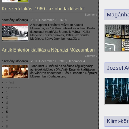
Korszerű lakás, 1960 - az óbudai kísérlet
Magánház
Esemény
esemény időpontja
2011, December 2 - 16:00
A Budapesti Történeti Múzeum Kiscelli
Múzeuma, az 1956-os Intézet és a Terc Kiadó
tisztelettel meghívja Branczik Márta - Keller
Márkus: Korszerű lakás, 1960 - az óbudai
kísérlet c. könyvének bemutatójára.
Antik Enteriőr kiállítás a Néprajzi Múzeumban
Esemény
esemény időpontja
2011, December 1
-
2011, December 4
Több mint 35 kiállító és számos régiség várja
József At
az érdeklődőket a XV. Antik Enteriőr kiállításon
és vásáron december 1. és 4. között a Néprajzi
Múzeumban Budapesten.
« first
‹ previous
1
2
3
4
5
6
Klimt-kör
7
8