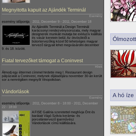
Megnyitotta kapuit az Ajándék Terminál
Esemény
esemény időpontja
2011, December 9
-
2011, December 18
Az Ajándék Terminál a Design Terminál
karácsonyi rendezvénysorozata, mely magyar
designerek
munkáit mutatja be exkluzív kiállítás
és vásár keretein belül. Az ötvösöktől a
Ólmozott
bútortervezőkig közel 50 tehetséges magyar
tervező tárgyait lehet megvásárolni december
9. és 18. között.
Fiatal tervezőket támogat a Coninvest
Hírek
Álmodj egy éttermet címmel hirdette meg I. Restaurant design
pályázatát a Coninvest, melynek díjátadójára november 30-án került
sor a nemrégiben megnyílt Vinopolisban.
Vándorlások
A hó íze
Esemény
esemény időpontja
2011, December 8 - 18:00
-
2011, December
22 - 18:00
A FISE Galéria szeretettel meghívja Önt és
barátait Vágó Szilvia kerámia- és
porcelántervező iparművész
Vándorlások című kiállítására.