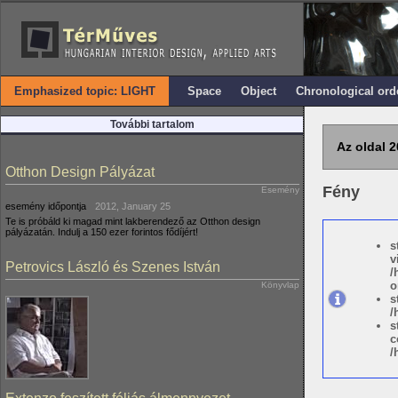
Emphasized topic: LIGHT
Space
Object
Chronological ord
További tartalom
Az oldal 2
Otthon Design Pályázat
Fény
Esemény
esemény időpontja
2012, January 25
Te is próbáld ki magad mint lakberendező az Otthon design
pályázatán. Indulj a 150 ezer forintos fődíjért!
s
v
Petrovics László és Szenes István
/
o
Könyvlap
s
/
s
c
/