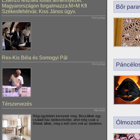
Extenzo feszített fóliás álmennyezet.
Magyarországon forgalmazza:M+M Kft
Bőr para
Székesfehérvár, Kiss János ügyv.
Könyvlap
Rex-Kis Béla és Somogyi Pál
Páncélo
Könyvlap
Térszervezés
Munkák
Régi ügyfeleim kerestek meg. Beszálltak egy
családi ház építkezésébe, ahol még csak a
Ólmozott
főfalak álltak, még a tető sem volt az épületen.