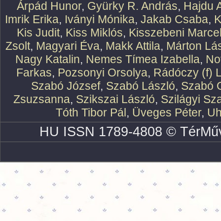
Árpád Hunor
,
Gyürky R. András
,
Hajdu 
Imrik Erika
,
Iványi Mónika
,
Jakab Csaba
,
K
Kis Judit
,
Kiss Miklós
,
Kisszebeni Marcel
Zsolt
,
Magyari Éva
,
Makk Attila
,
Márton Lász
Nagy Katalin
,
Nemes Tímea Izabella
,
No
Farkas
,
Pozsonyi Orsolya
,
Rádóczy (f) 
Szabó József
,
Szabó László
,
Szabó O
Zsuzsanna
,
Szikszai László
,
Szilágyi Sz
Tóth Tibor Pál
,
Üveges Péter
,
Uh
HU ISSN 1789-4808 © TérMűv