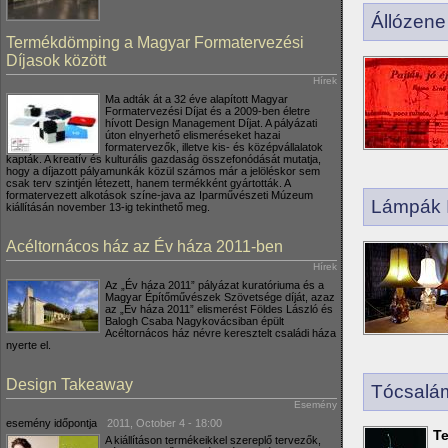
Állózene
Termékdömping a Magyar Formatervezési
Díjasok között
Hírek
Ma adták át a 32 éve alapított Magyar
Formatervezési Díjat és a 2009-ben életre
hívott Design Management Díjat. A pályázati
úton elnyerhető elismeréseket hazai
formatervezők, illetve kis- és középvállalatok
kapták. A kreatív és kulturális gazdaság összefonódását mutatja,
hogy a díjazott pályamunkák közül számos már a jelöléskor sem
csak terv szintjén létezett, hanem termékként gyártották. A
formatervezett alkotások színe-java az Iparművészeti Múzeum
Lámpák I
kiállításán november 13-ig tekinthető meg.
Acéltornácos ház az Év háza 2011-ben
Hírek
Az „Év háza 2011” pályázat kuratóriuma és a
Magyar Építőművészek Szövetsége díját, azaz
az „Év háza 2011” elismerést Földes László és
Balogh Csaba Nagykovácsiban épült
Acéltornácos ház névre keresztelt családi háza
nyerte el.
Design Takeaway
Tócsalá
Esemény
esemény időpontja
2011, October 4 - 18:00
T
A kiállításon termékeikkel szereplő tervezők,