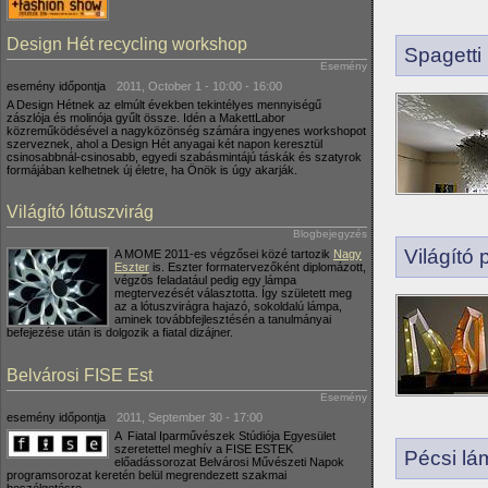
Design Hét recycling workshop
Spagetti
Esemény
esemény időpontja
2011, October 1 -
10:00
-
16:00
A Design Hétnek az elmúlt években tekintélyes mennyiségű
zászlója és molinója gyűlt össze. Idén a MakettLabor
közreműködésével a nagyközönség számára ingyenes workshopot
szerveznek, ahol a Design Hét anyagai két napon keresztül
csinosabbnál-csinosabb, egyedi szabásmintájú táskák és szatyrok
formájában kelhetnek új életre, ha Önök is úgy akarják.
Világító lótuszvirág
Blogbejegyzés
Világító 
A MOME 2011-es végzősei közé tartozik
Nagy
Eszter
is. Eszter formatervezőként diplomázott,
végzős feladatául pedig egy lámpa
megtervezését választotta. Így született meg
az a lótuszvirágra hajazó, sokoldalú lámpa,
aminek továbbfejlesztésén a tanulmányai
befejezése után is dolgozik a fiatal dizájner.
Belvárosi FISE Est
Esemény
esemény időpontja
2011, September 30 - 17:00
A Fiatal Iparművészek Stúdiója Egyesület
szeretettel meghív a FISE ESTEK
Pécsi l
előadássorozat Belvárosi Művészeti Napok
programsorozat keretén belül megrendezett szakmai