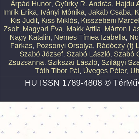
Árpád Hunor
,
Gyürky R. András
,
Hajdu 
Imrik Erika
,
Iványi Mónika
,
Jakab Csaba
,
K
Kis Judit
,
Kiss Miklós
,
Kisszebeni Marcel
Zsolt
,
Magyari Éva
,
Makk Attila
,
Márton Lász
Nagy Katalin
,
Nemes Tímea Izabella
,
No
Farkas
,
Pozsonyi Orsolya
,
Rádóczy (f) 
Szabó József
,
Szabó László
,
Szabó O
Zsuzsanna
,
Szikszai László
,
Szilágyi Sz
Tóth Tibor Pál
,
Üveges Péter
,
Uh
HU ISSN 1789-4808 © TérMűv