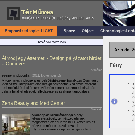
Emphasized topic: LIGHT
Space
Object
Chronological ord
További tartalom
Az oldal 2
Álmodj egy éttermet! - Design pályázatot hirdet
a Coninvest
Fény
Esemény
esemény időpontja
2011, November 15
A konyhatechnológiával és belsőépítészettel foglalkozó Coninvest
s
idén ősszel meghirdeti első design pályázatát. A számos étterem
v
technológiai és beltéri tervezőjeként ismert gasztrotechnikai cég
célja a fiatal tehetségek felfedezése és szakmai támogatása.
/
o
s
Zena Beauty and Med Center
/
Munkák
s
c
A koncepció kiindulási alapja a helyi
jellegzetességek, természeti elemek
/
megidézése az épületen belül, közvetlen és
közvetett módon, ezzel egyúttal
folytonossá téve az építészeti gondolatot.