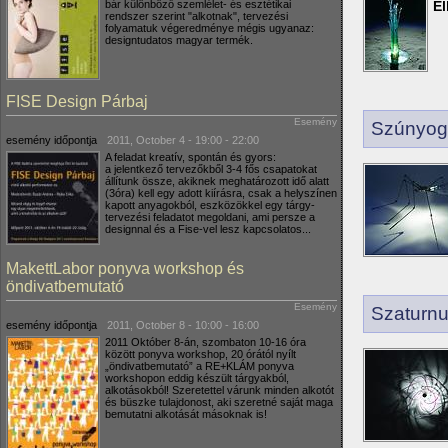
bár különböző szemlélet- és esztétikai
El
rendszer szerint "alkotnak", tervezési
folyamatuk végeredménye mégis ugyanaz:
designtudatos magyar termék.
FISE Design Párbaj
Esemény
Szúnyog
esemény időpontja
2011, October 4 -
19:00
-
22:00
A feladat kreatív, spontán és gyors:
a jelentkező tervezőkből 3-4 fős csapatokat
állítunk össze, akiknek meghatározott idő alatt
(3óra) kell egy adott kiírásra, csak a helyszínen
kapott anyagokból, eszközökkel egy tárgy-
tervezési feladatot megoldani, ami persze a
designnal és a Fise-vel lesz kapcsolatos...
MakettLabor ponyva workshop és
öndivatbemutató
Esemény
Szaturn
esemény időpontja
2011, October 8 -
10:00
-
16:00
2011 Október 8-án, szombaton 10-16 óra
között ponyva workshop, 20 órától nyílt
„öndivatbemutató” a RE+KLÁM ponyva
workshopon eddig készült tárgyakból,
alkotásokból! Szeretettel várunk minden alkotót
és büszke tulajdonost, aki szeretné saját maga
bemutatni alkotását másoknak is!