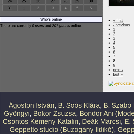
24
25
26
27
28
29
30
31
1
2
3
4
5
6
Who's online
« first
‹ previous
There are currently
0 users
and
207 guests
online.
1
2
3
4
5
6
7
8
9
next ›
last »
Ágoston István
,
B. Soós Klára
,
B. Szabó 
Gyöngyi
,
Bokor Zsuzsa
,
Bondor Ani (Mode
Csontos Kemény Katalin
,
Deák Marcsi
,
E.
Geppetto studio (Buzogány Ildikó)
,
Geppe