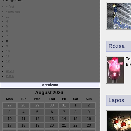
beszélgetésre.
« first
‹ previous
…
4
5
6
7
8
Rózsa
9
10
11
Te
12
El
…
next ›
last »
Archívum
August 2026
Lapos
Mon
Tue
Wed
Thu
Fri
Sat
Sun
27
28
29
30
31
1
2
3
4
5
6
7
8
9
10
11
12
13
14
15
16
17
18
19
20
21
22
23