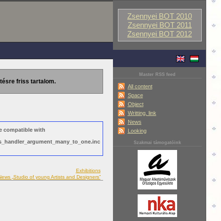
Zsennyei BOT 2010
Zsennyei BOT 2011
Zsennyei BOT 2012
Master RSS feed
tésre friss tartalom.
All content
Space
Object
Writting, link
News
e compatible with
Looking
ews_handler_argument_many_to_one.inc
Szakmai támogatóink
Exhibitions
News „Studio of young Artists and Designers”