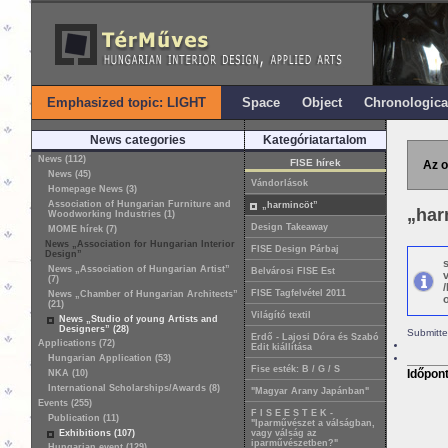
Emphasized topic: LIGHT
Space
Object
Chronologica
News categories
Kategóriatartalom
News (112)
FISE hírek
Az o
News (45)
Vándorlások
Homepage News (3)
Association of Hungarian Furniture and
„harmincöt”
„har
Woodworking Industries (1)
Design Takeaway
MOME hírek (7)
News „Association for Hungarian Interior
FISE Design Párbaj
Design”
News „Association of Hungarian Artist”
Belvárosi FISE Est
(7)
FISE Tagfelvétel 2011
News „Chamber of Hungarian Architects”
o
(21)
Világító textil
News „Studio of young Artists and
Designers” (28)
Submitte
Erdő - Lajosi Dóra és Szabó
Applications (72)
Edit kiállítása
Hungarian Application (53)
Fise esték: B / G / S
Időpon
NKA (10)
International Scholarships/Awards (8)
"Magyar Arany Japánban"
Events (255)
F I S E E S T E K -
Publication (11)
"Iparművészet a válságban,
Exhibitions (107)
vagy válság az
iparművészetben?"
Hungarian event (129)