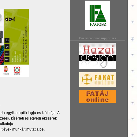
Our vocational supporters
.
egyik alapító tagja és kiállítója. A
erek, kísérleti és egyedi ékszerek
alkotója.
últ évek munkáit mutatja be.