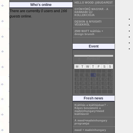
HELLO WOOD @BUDAPEST
Who's online
GYÖNYÖRŰ MAGYAR - A
There are currently
0 users
and
166
HANNABI ÚJ
KOLLEKCIÓJA
guests
online.
DESIGN A NYUGATI
VÉGEKRŐL
2500 WATT kiállítás +
design brunch
Event
«
August
»
M
T
W
T
F
S
S
1
2
3
4
5
6
7
8
9
10
11
12
13
14
15
16
17
18
19
20
21
22
23
24
25
26
27
28
29
30
31
Fresh news
Kiállítás a kiállításban? -
Képes beszámoló a
madeinhungary+meed
kiállításról
A meed+madeinhungary
programjai
meed + madeinhungary