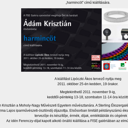
„harmincöt” című kiállítására.
A kiállítást Lipóczki Ákos tervező nyitja meg
2011. október 25-én kedden, 19 órakor.
Megtekinthető 2011. november 9-ig,
keddtől-péntekig 13-18, szombaton 11-14 óra között
Krisztián a Moholy-Nagy Művészeti Egyetem művésztanára. A Sterling Ékszergaléria 
ma Lajos iparművészeti-ösztöndíj díjazottja. Elsősorban limitált példányszámú éksz
tervezője és készítője, érmék, díjak, emléktáblák és cégérek 
Az idén Ferenczy-díjat kapott alkotó önálló kiállítása a FISE galériában az elm