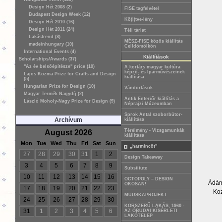
Design Hét 2008 (2)
FISE tagfelvétel
Budapest Design Week (12)
Kö(l)tve-lény
Design Hét 2010 (16)
Design Hét 2011 (24)
Téli tárlat
Lakástrend (8)
MÉSZ-FISE közös kiállítás
madeinhungary (10)
Celldömölkön
International Events (4)
Kiállítások
Scholarships/Awards (37)
"Az év belsőépítésze" price (10)
A kortárs magyar kultúra
képző- és Iparművészeinek
Lajos Kozma Prize for Crafts and Design
kiállítása
(5)
Hungarian Prize for Design (10)
Vándorlások
Magyar Termék Nagydíj (2)
Antik Enteriőr kiállítás a
László Moholy-Nagy Prize for Design (9)
Néprajzi Múzeumban
Sprok Antal szoborbútor-
Archívum
kiállítása
Térélmény - Vizsgamunkák
August 2026
kiállítása
Mon
Tue
Wed
Thu
Fri
Sat
Sun
„harmincöt”
27
28
29
30
31
1
2
Design Takeaway
3
4
5
6
7
8
9
Substitute
10
11
12
13
14
15
16
OCTOPOLY – DESIGN
Ádám 
OKOSAN!
17
18
19
20
21
22
23
Koz
MÜÜSKAPROJEKT
24
25
26
27
28
29
30
KORSZERŰ LAKÁS, 1960 -
31
1
2
3
4
5
6
AZ ÓBUDAI KÍSÉRLETI
LAKÓTELEP