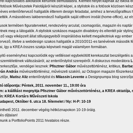
rrel kapcsolatos alkotások kerülnek bemutatásra. Kiemelt helyet kapnak az iskola e
 fotósok Művészetek Palotájáról készült képei, a stylistok és a fotósok közösen készít
ves enteriőrtervező hallgatók étterem design feladatai, amihez a tervezőgrafikus h
tették. A másodéves lakberendező hallgatók saját otthoni irodát (home-office), az el
kusok termében figuraterveket, rendezvény arculat, csomagolás, magazin és naptár t
etnek meg a látogatók. A stylistok szokásos magazin divatstory és ellentét pár styling
ező vagy elképzelt állat stílusjegyeiből inspirálódva kellett megalkotniuk egy ember 
tervező, illetve a webdesign szakos hallgatók a 2010/2011-es tanévének második fé
ai, így a KREA összes szakja képviseli magát valamilyen formában.
itó eseményhez kapcsolódik egy vetítéssel egybekötött kerekasztal beszélgetés az 
 szemléletének változásáról, az enteriőrstylist szerepéről. A diskurzus moderátora
L
szerkesztője, vendégei lesznek:
Pfisztner Gábor
művészettörténész, kritikus,
Barba
Iván András
művészettörténész, művészeti szakíró, az Octogon magazin főszerkesz
ztője,
Matisz Aliz
enteriőrstylist és
Milassin Levente
a Designpumpa blog szerzője
ó időpontja: Péntek, 2011. november 11., 19:00 óra
: a kiállítást megnyitja Pfisztner Gábor művészettörténész, a KREA oktatója,
ín: KREA Kortárs Művészeti Iskola
dapest, Október 6. utca 18. félemelet / Ny: H-P: 10-19
nthető 2011. december végéig hétköznapokon 10-19 óráig.
és díjtalan!
unk a PortfolioPoints 2011 hivatalos része.