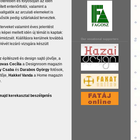
lőterében és folyosóján az idén
ett enteriőrfotói, valamint a
allgatók az arculati elemeket is
sősök pedig sztárlakást terveztek.
erveket valamint éves jelentést
 képei mellett idén új témát is kaptak:
imidzsét. Kiállításra kerülnek továbbá
Our vocational supporters
lévét lezáró vizsgára készült
építészeti és design sajtó jövője, a
ovas Cecília
a Designroom magazin
y Csaba
és
Darabos György
fotósok,
tője,
Hakkel Vanda
a Home magazin
.
 majd kerekasztal beszélgetés