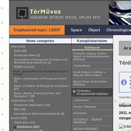
Emphasized topic: LIGHT
Space
Object
Chronologica
News categories
Kategóriatartalom
News (112)
Kiállítások
Az o
News (45)
A kortárs magyar kultúra
Homepage News (3)
képző- és Iparművészeinek
kiállítása
Association of Hungarian Furniture and
Téré
Woodworking Industries (1)
Vándorlások
MOME hírek (7)
News „Association for Hungarian Interior
Antik Enteriőr kiállítás a
Design”
Néprajzi Múzeumban
News „Association of Hungarian Artist”
(7)
Sprok Antal szoborbútor-
kiállítása
News „Chamber of Hungarian Architects”
o
(21)
Térélmény -
News „Studio of young Artists and
Vizsgamunkák kiállítása
Designers” (28)
Submitte
„harmincöt”
Applications (72)
Hungarian Application (53)
Időpon
Design Takeaway
NKA (10)
2011. n
Substitute
International Scholarships/Awards (8)
vizsgam
Events (255)
OCTOPOLY – DESIGN
Publication (11)
OKOSAN!
A fé
Exhibitions (107)
MÜÜSKAPROJEKT