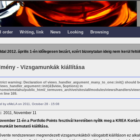
l order
Writing, link
News
Looking
Browsing
ldal 2012. április 1-én időlegesen bezárt, ezért bizonytalan ideig nem kerül feltöl
lmény - Vizsgamunkák kiállítása
strict warning: Declaration of views_handler_argument_many_to_one::init() should b
views_handler_argument::init(&$view, $options) in
/home/emelahu/public_html/_termuves_archive/sites/all/modules/views/handlers/vi
n line 169.
d by eMeLA on 2011, October 28 - 15:08
t:
2011, November 11
ovember 11-én a Portfolio Points fesztivál keretében nyílik meg a KREA Kortár
unkáit bemutató kiállítása.
lévente rendszeresen megrendezett vizsgamunkákból válogatott kiállításon ez alka