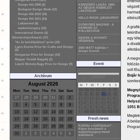
Hungarian event (129)
enteriő
Design Hét 2008 (2)
KORSZERŰ LAKÁS, 1960 -
végzett
AZ ÓBUDAI KÍSÉRLETI
Budapest Design Week (12)
LAKÓTELEP
harmadé
Design Hét 2010 (16)
elkészí
HELLO WOOD @BUDAPEST
Design Hét 2011 (24)
Lakástrend (8)
GYÖNYÖRŰ MAGYAR - A
A grafi
HANNABI ÚJ
madeinhungary (10)
KOLLEKCIÓJA
tekinth
International Events (4)
egy lét
Scholarships/Awards (37)
DESIGN A NYUGATI
VÉGEKRŐL
"Az év belsőépítésze" price (10)
a divat
Lajos Kozma Prize for Crafts and Design
2500 WATT kiállítás +
alkotás
(5)
design brunch
Hungarian Prize for Design (10)
A megny
Magyar Termék Nagydíj (2)
Event
fotózás
László Moholy-Nagy Prize for Design (9)
volt fő
Bojár 
Archívum
«
August
»
szerkes
August 2026
M
T
W
T
F
S
S
1
2
Megnyit
Mon
Tue
Wed
Thu
Fri
Sat
Sun
3
4
5
6
7
8
9
Program
27
28
29
30
31
1
2
10
11
12
13
14
15
16
Helysz
17
18
19
20
21
22
23
3
4
5
6
7
8
9
1051 Bu
24
25
26
27
28
29
30
31
10
11
12
13
14
15
16
Megteki
Fresh news
17
18
19
20
21
22
23
A belép
24
25
26
27
28
29
30
Kiállítás a kiállításban? -
Program
Képes beszámoló a
madeinhungary+meed
31
1
2
3
4
5
6
kiállításról