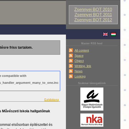
Zsennyei BOT 2010
Zsennyei BOT 2011
Zsennyei BOT 2012
Master RSS feed
tésre friss tartalom.
All content
Space
Object
Writting, link
News
e compatible with
Looking
ews_handler_argument_many_to_one.inc
Szakmai támogatóink
Exhibitions
s Művészeti Iskola hallgatóinak
lommal elsősorban építészettel és