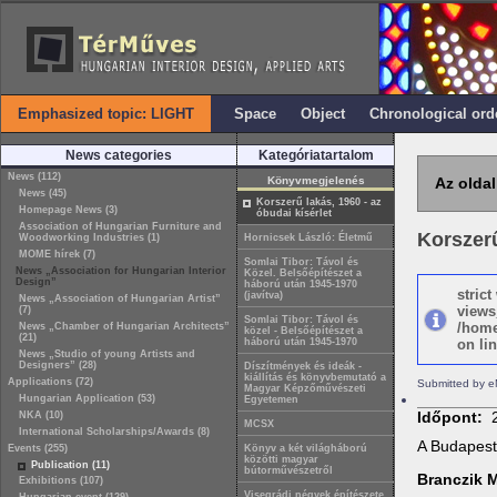
Emphasized topic: LIGHT
Space
Object
Chronological ord
News categories
Kategóriatartalom
News (112)
Könyvmegjelenés
Az oldal
News (45)
Korszerű lakás, 1960 - az
Homepage News (3)
óbudai kísérlet
Association of Hungarian Furniture and
Korszerű
Woodworking Industries (1)
Hornicsek László: Életmű
MOME hírek (7)
Somlai Tibor: Távol és
News „Association for Hungarian Interior
Közel. Belsőépítészet a
Design”
háború után 1945-1970
stric
(javítva)
News „Association of Hungarian Artist”
views
(7)
Somlai Tibor: Távol és
/home
News „Chamber of Hungarian Architects”
közel - Belsőépítészet a
(21)
háború után 1945-1970
on lin
News „Studio of young Artists and
Designers” (28)
Díszítmények és ideák -
kiállítás és könyvbemutató a
Applications (72)
Submitted by e
Magyar Képzőművészeti
Hungarian Application (53)
Egyetemen
Időpont:
NKA (10)
MCSX
International Scholarships/Awards (8)
A Budapesti
Events (255)
Könyv a két világháború
közötti magyar
Publication (11)
bútorművészetről
Branczik M
Exhibitions (107)
Visegrádi négyek építészete