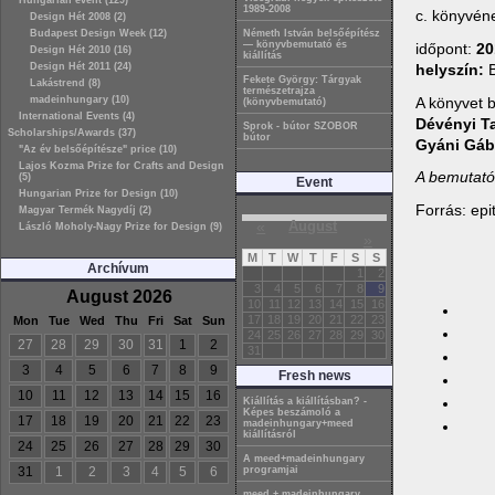
Hungarian event (129)
1989-2008
c. könyvén
Design Hét 2008 (2)
Budapest Design Week (12)
Németh István belsőépítész
— könyvbemutató és
időpont:
20
Design Hét 2010 (16)
kiállítás
helyszín:
B
Design Hét 2011 (24)
Fekete György: Tárgyak
Lakástrend (8)
természetrajza
A könyvet 
madeinhungary (10)
(könyvbemutató)
International Events (4)
Dévényi T
Sprok - bútor SZOBOR
Scholarships/Awards (37)
bútor
Gyáni Gáb
"Az év belsőépítésze" price (10)
Lajos Kozma Prize for Crafts and Design
A bemutató
(5)
Event
Hungarian Prize for Design (10)
Forrás: ep
Magyar Termék Nagydíj (2)
«
August
László Moholy-Nagy Prize for Design (9)
»
M
T
W
T
F
S
S
Archívum
1
2
3
4
5
6
7
8
9
August 2026
10
11
12
13
14
15
16
17
18
19
20
21
22
23
Mon
Tue
Wed
Thu
Fri
Sat
Sun
24
25
26
27
28
29
30
27
28
29
30
31
1
2
31
3
4
5
6
7
8
9
Fresh news
10
11
12
13
14
15
16
Kiállítás a kiállításban? -
Képes beszámoló a
17
18
19
20
21
22
23
madeinhungary+meed
kiállításról
24
25
26
27
28
29
30
A meed+madeinhungary
31
1
2
3
4
5
6
programjai
meed + madeinhungary