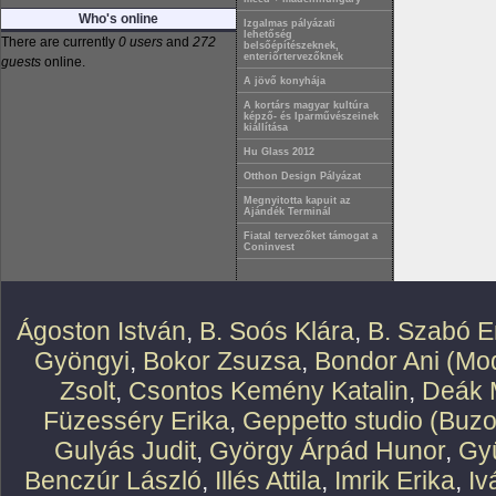
Who's online
Izgalmas pályázati
lehetőség
There are currently
0 users
and
272
belsőépítészeknek,
enteriőrtervezőknek
guests
online.
A jövő konyhája
A kortárs magyar kultúra
képző- és Iparművészeinek
kiállítása
Hu Glass 2012
Otthon Design Pályázat
Megnyitotta kapuit az
Ajándék Terminál
Fiatal tervezőket támogat a
Coninvest
Ágoston István
,
B. Soós Klára
,
B. Szabó E
Gyöngyi
,
Bokor Zsuzsa
,
Bondor Ani (Mod
Zsolt
,
Csontos Kemény Katalin
,
Deák 
Füzesséry Erika
,
Geppetto studio (Buzo
Gulyás Judit
,
György Árpád Hunor
,
Gy
Benczúr László
,
Illés Attila
,
Imrik Erika
,
Iv