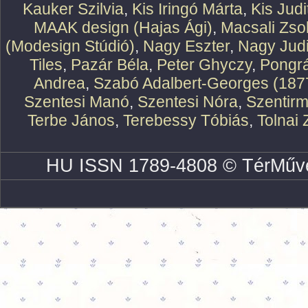
Kauker Szilvia
,
Kis Iringó Márta
,
Kis Judi
MAAK design (Hajas Ági)
,
Macsali Zsol
(Modesign Stúdió)
,
Nagy Eszter
,
Nagy Judi
Tiles
,
Pazár Béla
,
Peter Ghyczy
,
Pongr
Andrea
,
Szabó Adalbert-Georges (187
Szentesi Manó
,
Szentesi Nóra
,
Szentirm
Terbe János
,
Terebessy Tóbiás
,
Tolnai 
HU ISSN 1789-4808 © TérMűve