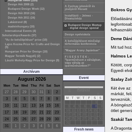
Hungarian event (129)
Design Hét 2008 (2)
A Zsolnay jelenéről és
Bokros Gy
Budapest Design Week (12)
jövőjéről Pécsett
Design Hét 2010 (16)
Installáció – Jelmez -
Előadásának
Design Hét 2011 (24)
Divatszínház
Lakástrend (8)
legfontosab
Budapest Design Meetup
madeinhungary (10)
- digital design special
felhasználó
International Events (4)
Design nyelviskola
Scholarships/Awards (37)
Deme Dáni
"Az év belsőépítésze" price (10)
A belsőépítészet minőségi
térformálás konferencia
Lajos Kozma Prize for Crafts and Design
Mit tud ho
(5)
"Magyar Arany Japánban"
Hungarian Prize for Design (10)
Halmos Le
Magyar Termék Nagydíj (2)
F I S E E S T E K -
"Iparművészet a válságban,
László Moholy-Nagy Prize for Design (9)
vagy válság az
Kötött, cor
iparművészetben?"
Egyedi elvá
Archívum
Event
August 2026
Szalay Zol
Mon
Tue
Wed
Thu
Fri
Sat
Sun
Két éve az
«
August
27
28
29
30
31
1
2
»
márkát, fel
M
T
W
T
F
S
S
3
4
5
6
7
8
9
tervezniük
1
2
A böngésző 
10
11
12
13
14
15
16
3
4
5
6
7
8
9
ötlet gener
10
11
12
13
14
15
16
17
18
19
20
21
22
23
17
18
19
20
21
22
23
24
25
26
27
28
29
30
Szakál Ta
24
25
26
27
28
29
30
31
31
1
2
3
4
5
6
A Dragontap
Fresh news