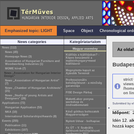
Emphasized topic: LIGHT
Space
Object
Chronological ord
News categories
Kategóriatartalom
News (112)
Magyar esemény
Az oldal
News (45)
Kiállítás a kiállításban? -
Homepage News (3)
Képes beszámoló a
madeinhungary+meed
Association of Hungarian Furniture and
Budapest
kiállításról
Woodworking Industries (1)
MOME hírek (7)
Megnyitotta kapuit az
News „Association for Hungarian Interior
Ajándék Terminál
Design”
stric
Professzionális
News „Association of Hungarian Artist”
belsőépítészet - a minőség
views
(7)
garanciája
/home
News „Chamber of Hungarian Architects”
(21)
on lin
FISE Design Párbaj
News „Studio of young Artists and
Designers” (28)
MakettLabor ponyva
workshop és
Applications (72)
Submitted by e
öndivatbemutató
Hungarian Application (53)
Késő gótikus boltozatok
Időpont:
NKA (10)
Magyarországon
International Scholarships/Awards (8)
Idén 12. al
Events (255)
Nyitott Udvar - bolhapiac
hozzá kapcs
Publication (11)
Az ÚT – V. Szakrális
Exhibitions (107)
építészeti-belsőépítészeti
konferencia 2011