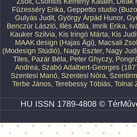
Zsolt
,
Csontos Kemény Katalin
,
Deák 
Füzesséry Erika
,
Geppetto studio (Buzo
Gulyás Judit
,
György Árpád Hunor
,
Gy
Benczúr László
,
Illés Attila
,
Imrik Erika
,
Iv
Kauker Szilvia
,
Kis Iringó Márta
,
Kis Judi
MAAK design (Hajas Ági)
,
Macsali Zsol
(Modesign Stúdió)
,
Nagy Eszter
,
Nagy Judi
Tiles
,
Pazár Béla
,
Peter Ghyczy
,
Pongr
Andrea
,
Szabó Adalbert-Georges (187
Szentesi Manó
,
Szentesi Nóra
,
Szentirm
Terbe János
,
Terebessy Tóbiás
,
Tolnai 
HU ISSN 1789-4808 © TérMűve