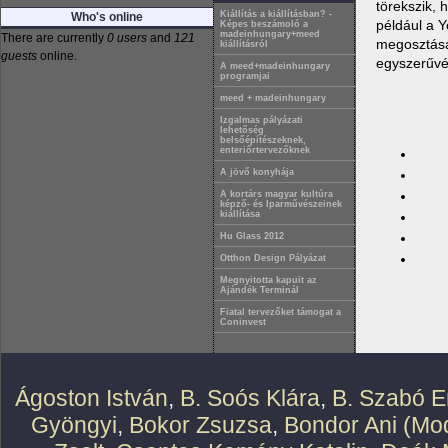
törekszik, 
Kiállítás a kiállításban? -
Who's online
például a Y
Képes beszámoló a
madeinhungary+meed
There are currently
0 users
and
121
megosztásáv
kiállításról
guests
online.
egyszerűvé 
A meed+madeinhungary
programjai
meed + madeinhungary
Izgalmas pályázati
lehetőség
belsőépítészeknek,
enteriőrtervezőknek
A jövő konyhája
A kortárs magyar kultúra
képző- és Iparművészeinek
kiállítása
Hu Glass 2012
Otthon Design Pályázat
Megnyitotta kapuit az
Ajándék Terminál
Fiatal tervezőket támogat a
Coninvest
Ágoston István
,
B. Soós Klára
,
B. Szabó E
Gyöngyi
,
Bokor Zsuzsa
,
Bondor Ani (Mod