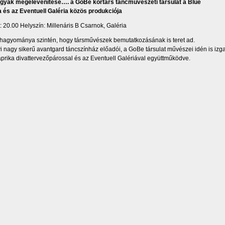
árgyak megelevenítése…. a GoBe kortárs táncművészeti társulat a Blue
 és az Eventuell Galéria közös produkciója
: 20.00 Helyszín: Millenáris B Csarnok, Galéria
t hagyománya szintén, hogy társművészek bemutatkozásának is teret ad.
yi nagy sikerű avantgard táncszínház előadói, a GoBe társulat művészei idén is iz
prika divattervezőpárossal és az Eventuell Galériával együttműködve.