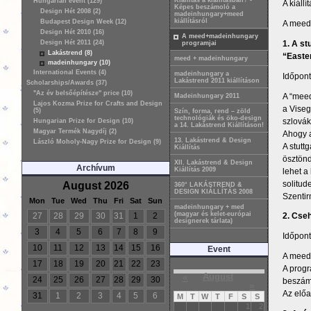
Kiállítás a kiállításban? -
Hungarian event (129)
A kiáll
Képes beszámoló a
Design Hét 2008 (2)
madeinhungary+meed
kiállításról
Budapest Design Week (12)
A meed
Design Hét 2010 (16)
A meed+madeinhungary
1. A st
Design Hét 2011 (24)
programjai
Lakástrend (8)
“Easte
meed + madeinhungary
madeinhungary (10)
International Events (4)
madeinhungary a
Időpont
Lakástrend 2011 kiállításon
Scholarships/Awards (37)
"Az év belsőépítésze" price (10)
A “meed
Madeinhungary 2011
Lajos Kozma Prize for Crafts and Design
a Viseg
(5)
Szín, forma, rend – zöld
technológiák és öko-design
szlovák
Hungarian Prize for Design (10)
a 14. Lakástrend Kiállításon!
Magyar Termék Nagydíj (2)
Ahogy a
13. Lakástrend & Design
László Moholy-Nagy Prize for Design (9)
A stutt
Kiállítás
ösztönd
XII. Lakástrend & Design
Archívum
Kiállítás 2009
lehet a
solitud
August 2026
360° LAKÁSTREND &
DESIGN KIÁLLÍTÁS 2008
Szentir
Mon
Tue
Wed
Thu
Fri
Sat
Sun
madeinhungary + med
(magyar és kelet-európai
27
28
29
30
31
1
2
2. Cseh
designerek tárlata)
3
4
5
6
7
8
9
Időpont
10
11
12
13
14
15
16
Event
A meed+
17
18
19
20
21
22
23
A progr
«
August
24
25
26
27
28
29
30
beszám
»
Az elő
31
1
2
3
4
5
6
M
T
W
T
F
S
S
1
2