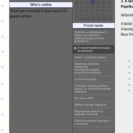
3. A t
3
4
5
6
7
8
9
Who's online
Paprika
10
11
12
13
14
15
16
17
18
19
20
21
22
23
There are currently
0 users
and
143
24
25
26
27
28
29
30
Időpont
guests
online.
31
A tárla
Fresh news
A taval
Kiállítás a kiállításban? -
Blue Pa
Képes beszámoló a
madeinhungary+meed
kiállításról
A meed+madeinhungary
programjai
meed + madeinhungary
Izgalmas pályázati
lehetőség
belsőépítészeknek,
enteriőrtervezőknek
A jövő konyhája
A kortárs magyar kultúra
képző- és Iparművészeinek
kiállítása
Hu Glass 2012
Otthon Design Pályázat
Megnyitotta kapuit az
Ajándék Terminál
Fiatal tervezőket támogat a
Coninvest