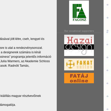
Our vocational supporters
sával jött létre, cseh, lengyel és
sre is utal a rendezvénysorozat.
, a designerek számára is kínál
usiness” programja jelentős információ
n Julia Warmers, az Akademie Schloss
íjasok: Radnóti Tamás,
 kiállítás magyar résztvevőinek
támogatója.