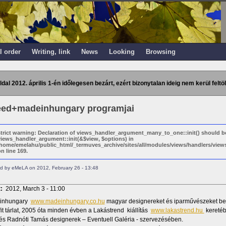
l order
Writing, link
News
Looking
Browsing
ldal 2012. április 1-én időlegesen bezárt, ezért bizonytalan ideig nem kerül feltöl
ed+madeinhungary programjai
strict warning: Declaration of views_handler_argument_many_to_one::init() should b
views_handler_argument::init(&$view, $options) in
/home/emelahu/public_html/_termuves_archive/sites/all/modules/views/handlers/vi
n line 169.
d by eMeLA on 2012, February 26 - 13:48
t:
2012, March 3 - 11:00
inhungary
www.madeinhungary.co.hu
magyar designereket és iparművészeket bem
it tárlat, 2005 óta minden évben a Lakástrend kiállítás
www.lakastrend.hu
keretéb
 és Radnóti Tamás designerek – Eventuell Galéria - szervezésében.