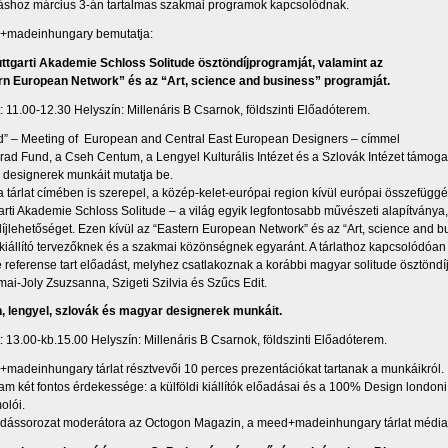
ításhoz március 3-án tartalmas szakmai programok kapcsolódnak.
+madeinhungary bemutatja:
uttgarti Akademie Schloss Solitude ösztöndíjprogramját, valamint az
rn European Network” és az “Art, science and business” programját.
: 11.00-12.30 Helyszín: Millenáris B Csarnok, földszinti Előadóterem.
” – Meeting of European and Central East European Designers – címmel
rad Fund, a Cseh Centum, a Lengyel Kulturális Intézet és a Szlovák Intézet támogatá
 designerek munkáit mutatja be.
 tárlat címében is szerepel, a közép-kelet-európai region kívül európai összefüggé
garti Akademie Schloss Solitude – a világ egyik legfontosabb művészeti alapítványa
íjlehetőséget. Ezen kívül az “Eastern European Network” és az “Art, science and b
 kiállító tervezőknek és a szakmai közönségnek egyaránt. A tárlathoz kapcsolódóa
e referense tart előadást, melyhez csatlakoznak a korábbi magyar solitude ösztönd
mai-Joly Zsuzsanna, Szigeti Szilvia és Szűcs Edit.
, lengyel, szlovák és magyar designerek munkáit.
: 13.00-kb.15.00 Helyszín: Millenáris B Csarnok, földszinti Előadóterem.
madeinhungary tárlat résztvevői 10 perces prezentációkat tartanak a munkáikról.
am két fontos érdekessége: a külföldi kiállítók előadásai és a 100% Design londoni
olói.
adássorozat moderátora az Octogon Magazin, a meed+madeinhungary tárlat média