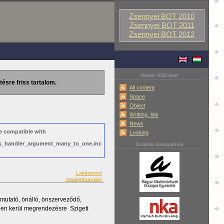
Zsennyei BOT 2010
Zsennyei BOT 2011
Zsennyei BOT 2012
Master RSS feed
tésre friss tartalom.
All content
Space
Object
Writting, link
News
e compatible with
Looking
ews_handler_argument_many_to_one.inc
Szakmai támogatóink
Lakástrend
madeinhungary
utató, önálló, önszerveződő,
en kerül megrendezésre Szigeti