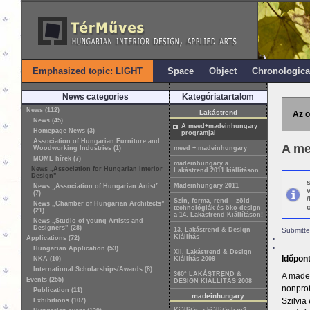
Emphasized topic: LIGHT
Space
Object
Chronologica
News categories
Kategóriatartalom
News (112)
Lakástrend
Az o
News (45)
A meed+madeinhungary
Homepage News (3)
programjai
Association of Hungarian Furniture and
A me
Woodworking Industries (1)
meed + madeinhungary
MOME hírek (7)
madeinhungary a
News „Association for Hungarian Interior
Lakástrend 2011 kiállításon
Design”
Madeinhungary 2011
News „Association of Hungarian Artist”
(7)
Szín, forma, rend – zöld
News „Chamber of Hungarian Architects”
o
technológiák és öko-design
(21)
a 14. Lakástrend Kiállításon!
News „Studio of young Artists and
Designers” (28)
13. Lakástrend & Design
Submitte
Kiállítás
Applications (72)
Hungarian Application (53)
XII. Lakástrend & Design
Időpon
NKA (10)
Kiállítás 2009
International Scholarships/Awards (8)
360° LAKÁSTREND &
A made
Events (255)
DESIGN KIÁLLÍTÁS 2008
nonprof
Publication (11)
madeinhungary
Szilvia
Exhibitions (107)