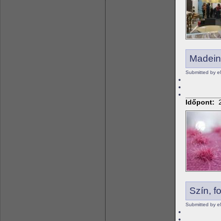
Madein
Submitted by e
Időpont:
Szín, f
Submitted by e