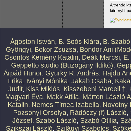
A trenddikt
kiírt nyílt
Ágoston István
,
B. Soós Klára
,
B. Szabó
Gyöngyi
,
Bokor Zsuzsa
,
Bondor Ani (Mode
Csontos Kemény Katalin
,
Deák Marcsi
,
E.
Geppetto studio (Buzogány Ildikó)
,
Gepp
Árpád Hunor
,
Gyürky R. András
,
Hajdu An
Erika
,
Iványi Mónika
,
Jakab Csaba
,
Kaka
Judit
,
Kiss Miklós
,
Kisszebeni Marcell †
,
Magyari Éva
,
Makk Attila
,
Márton László At
Katalin
,
Nemes Tímea Izabella
,
Novotny 
Pozsonyi Orsolya
,
Rádóczy (f) László
,
József
,
Szabó László
,
Szabó Otília
,
Szá
Szikszai László
,
Szilágyi Szabolcs
,
Szőke