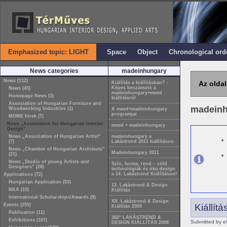
Emphasized topic: LIGHT
Space
Object
Chronological ord
News categories
madeinhungary
News (112)
Az oldal
Kiállítás a kiállításban? -
Képes beszámoló a
News (45)
madeinhungary+meed
Homepage News (3)
kiállításról
Association of Hungarian Furniture and
madein
Woodworking Industries (1)
A meed+madeinhungary
programjai
MOME hírek (7)
News „Association for Hungarian Interior
meed + madeinhungary
Design”
News „Association of Hungarian Artist”
madeinhungary a
(7)
Lakástrend 2011 kiállításon
News „Chamber of Hungarian Architects”
Madeinhungary 2011
(21)
News „Studio of young Artists and
Szín, forma, rend – zöld
Designers” (28)
technológiák és öko-design
a 14. Lakástrend Kiállításon!
Applications (72)
Hungarian Application (53)
13. Lakástrend & Design
NKA (10)
Kiállítás
International Scholarships/Awards (8)
XII. Lakástrend & Design
Events (255)
Kiállít
Kiállítás 2009
Publication (11)
360° LAKÁSTREND &
Exhibitions (107)
Submitted by e
DESIGN KIÁLLÍTÁS 2008