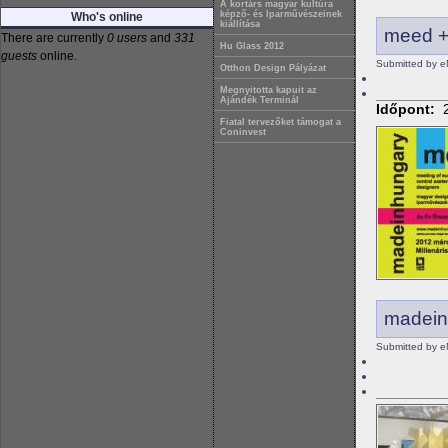
A kortárs magyar kultúra
képző- és Iparművészeinek
Who's online
kiállítása
meed +
There are currently
0 users
and
331
Hu Glass 2012
guests
online.
Submitted by e
Otthon Design Pályázat
Megnyitotta kapuit az
Ajándék Terminál
Időpont:
Fiatal tervezőket támogat a
Coninvest
madeinh
Submitted by e