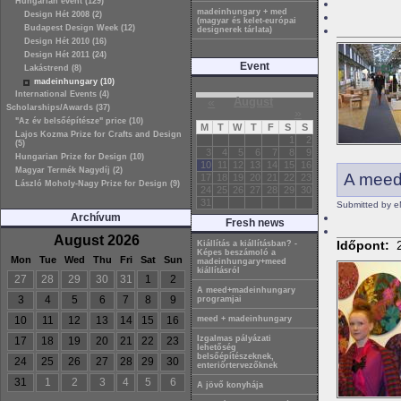
Hungarian event (129)
madeinhungary + med
Design Hét 2008 (2)
(magyar és kelet-európai
Budapest Design Week (12)
designerek tárlata)
Design Hét 2010 (16)
Design Hét 2011 (24)
Event
Lakástrend (8)
madeinhungary (10)
International Events (4)
«
August
Scholarships/Awards (37)
»
"Az év belsőépítésze" price (10)
M
T
W
T
F
S
S
Lajos Kozma Prize for Crafts and Design
1
2
(5)
3
4
5
6
7
8
9
Hungarian Prize for Design (10)
10
11
12
13
14
15
16
Magyar Termék Nagydíj (2)
A meed
17
18
19
20
21
22
23
László Moholy-Nagy Prize for Design (9)
24
25
26
27
28
29
30
31
Submitted by e
Archívum
Fresh news
August 2026
Időpont:
Kiállítás a kiállításban? -
Képes beszámoló a
Mon
Tue
Wed
Thu
Fri
Sat
Sun
madeinhungary+meed
kiállításról
27
28
29
30
31
1
2
A meed+madeinhungary
3
4
5
6
7
8
9
programjai
10
11
12
13
14
15
16
meed + madeinhungary
Izgalmas pályázati
17
18
19
20
21
22
23
lehetőség
belsőépítészeknek,
24
25
26
27
28
29
30
enteriőrtervezőknek
31
1
2
3
4
5
6
A jövő konyhája