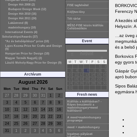
Hungarian event (129)
BORKOVIC
Design Hét 2008 (2)
FISE tagfelvétel
Budapest Design Week (12)
Ferenczy 
Kö(l)tve-lény
Design Hét 2010 (16)
Design Hét 2011 (24)
Téli tárlat
A kezdés id
Lakástrend (8)
Helyszín: A
MÉSZ-FISE közös kiállítás
madeinhungary (10)
Celldömölkön
International Events (4)
…az üveg an
Scholarships/Awards (37)
megmunkálás
Event
"Az év belsőépítésze" price (10)
Lajos Kozma Prize for Crafts and Design
és a belső 
(5)
«
August
Hungarian Prize for Design (10)
Borkovics P
»
Magyar Termék Nagydíj (2)
egy gyors t
M
T
W
T
F
S
S
László Moholy-Nagy Prize for Design (9)
1
2
3
4
5
6
7
8
9
Gáspár Györ
Archívum
10
11
12
13
14
15
16
apró bubor
17
18
19
20
21
22
23
August 2026
24
25
26
27
28
29
30
Sipos Baláz
31
Mon
Tue
Wed
Thu
Fri
Sat
Sun
egymásra ha
Fresh news
27
28
29
30
31
1
2
Kiállítás a kiállításban? -
3
4
5
6
7
8
9
Képes beszámoló a
madeinhungary+meed
10
11
12
13
14
15
16
kiállításról
17
18
19
20
21
22
23
A meed+madeinhungary
programjai
24
25
26
27
28
29
30
meed + madeinhungary
31
1
2
3
4
5
6
Izgalmas pályázati