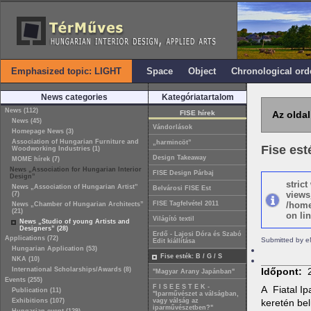
Emphasized topic: LIGHT
Space
Object
Chronological ord
News categories
Kategóriatartalom
News (112)
FISE hírek
Az oldal
News (45)
Vándorlások
Homepage News (3)
Association of Hungarian Furniture and
„harmincöt”
Fise esté
Woodworking Industries (1)
Design Takeaway
MOME hírek (7)
News „Association for Hungarian Interior
FISE Design Párbaj
Design”
stric
News „Association of Hungarian Artist”
Belvárosi FISE Est
views
(7)
FISE Tagfelvétel 2011
/home
News „Chamber of Hungarian Architects”
(21)
on lin
Világító textil
News „Studio of young Artists and
Designers” (28)
Erdő - Lajosi Dóra és Szabó
Applications (72)
Submitted by e
Edit kiállítása
Hungarian Application (53)
Fise esték: B / G / S
NKA (10)
International Scholarships/Awards (8)
Időpont:
"Magyar Arany Japánban"
Events (255)
F I S E E S T E K -
A Fiatal I
Publication (11)
"Iparművészet a válságban,
Exhibitions (107)
vagy válság az
keretén be
iparművészetben?"