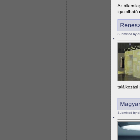
Az államila
igazolható 
Renesz
Submitted by e
találkozási
Magyar
Submitted by e