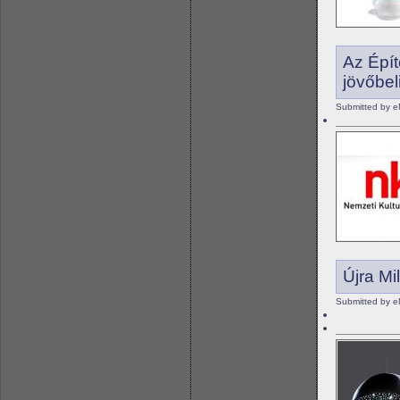
Az Épít
jövőbel
Submitted by e
Újra M
Submitted by e