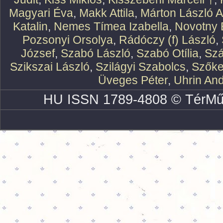
Magyari Éva
,
Makk Attila
,
Márton László At
Katalin
,
Nemes Tímea Izabella
,
Novotny 
Pozsonyi Orsolya
,
Rádóczy (f) László
,
József
,
Szabó László
,
Szabó Otília
,
Szá
Szikszai László
,
Szilágyi Szabolcs
,
Szőke
Üveges Péter
,
Uhrin An
HU ISSN 1789-4808 © TérMű