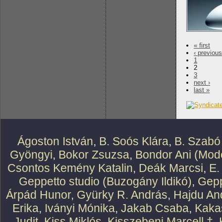
« first
‹ previous
1
2
3
next ›
last »
Ágoston István
,
B. Soós Klára
,
B. Szabó
Gyöngyi
,
Bokor Zsuzsa
,
Bondor Ani (Mode
Csontos Kemény Katalin
,
Deák Marcsi
,
E.
Geppetto studio (Buzogány Ildikó)
,
Gepp
Árpád Hunor
,
Gyürky R. András
,
Hajdu An
Erika
,
Iványi Mónika
,
Jakab Csaba
,
Kaka
Judit
,
Kiss Miklós
,
Kisszebeni Marcell †
,