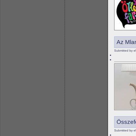
Az Mlam
Submitted by e
Összefo
Submitted by e