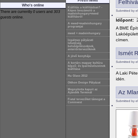
Fresh news
Felhív
Who's online
Kiállítás a kiállításban? -
Submitted by e
Képes beszámoló a
There are currently
0 users
and
303
madeinhungary+meed
guests
online.
kiállításról
Időpont:
A meed+madeinhungary
programjai
A BME Épít
Lakóépület
meed + madeinhungary
címen.
Izgalmas pályázati
lehetőség
belsőépítészeknek,
enteriőrtervezőknek
Ismét R
A jövő konyhája
Submitted by e
A kortárs magyar kultúra
képző- és Iparművészeinek
kiállítása
A Laki Péte
Hu Glass 2012
idén.
Otthon Design Pályázat
Megnyitotta kapuit az
Az Mlam
Ajándék Terminál
Fiatal tervezőket támogat a
Submitted by e
Coninvest