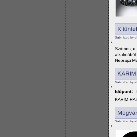
Kitünte
Submitted by e
Számos, a d
alkalmából
Néprajzi M
KARIM
Submitted by e
Időpont:
KARIM RASH
Megvan
Submitted by e