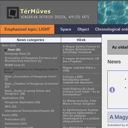
Emphasized topic: LIGHT
Space
Object
Chronological ord
News categories
Hírek
News (112)
Az oldal
A Magyar Építész Kamara és
a Magyar Építőművészek
News (45)
Szövetsége elnökének
Homepage News (3)
Association of Hungarian Furniture and
A magyar formatervezés 130
News
Woodworking Industries (1)
éve a Fugában
MOME hírek (7)
Magyar szikrával fűthet a
News „Association for Hungarian Interior
világ
Design”
News „Association of Hungarian Artist”
Felhívás a BME
(7)
Belsőépítész-tervező
szakmérnöki képzésére
News „Chamber of Hungarian Architects”
(21)
Ismét Rádóczy (f) László
News „Studio of young Artists and
ésTolnai Zsolt István " Az év
Designers” (28)
belsőépítésze"
Applications (72)
Az Mlamp tervezője, Fatér
Hungarian Application (53)
Mária a hónap designere
NKA (10)
Az Építőművészeti Szakmai
International Scholarships/Awards (8)
Kollégium tájékoztatója a
Events (255)
A Magy
2011 évi pályázási
lehetőségekről és a jövőbeli
Publication (11)
elképzelésekről
Exhibitions (107)
Submitted by e
Újra Milánóban a Manooi