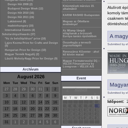
Hungarian event (129)
Design Hét 2008 (2)
Kitüntetések március 15.
Alulírott é
Budapest Design Week (12)
alkalmából
komoly tám
Design Hét 2010 (16)
KARIM RASHID Budapesten
Design Hét 2011 (24)
csaknem tét
Lakástrend (8)
Megvan az Ötletfarm
döntéshozók
eredménye!
madeinhungary (10)
International Events (4)
Az Mlamp lámpái
világítanak a brüsszeli
Scholarships/Awards (37)
A magy
Európa tanács épületében
"Az év belsőépítésze" price (10)
Összefogás a tervezői
Lajos Kozma Prize for Crafts and Design
Submitted by e
jogosultságért
(5)
Hungarian Prize for Design (10)
Reneszánsz Kőcenter - ahol
Magyar Termék Nagydíj (2)
kő kövön marad
László Moholy-Nagy Prize for Design (9)
Magyar Formatervezési Díj –
VELUX Fénycsatorna by
Lovegrove – VELUX A/S
Archívum
August 2026
Event
Mon
Tue
Wed
Thu
Fri
Sat
Sun
Magyar 
27
28
29
30
31
1
2
«
August
»
Submitted by e
3
4
5
6
7
8
9
M
T
W
T
F
S
S
Időpont:
1
2
10
11
12
13
14
15
16
3
4
5
6
7
8
9
17
18
19
20
21
22
23
10
11
12
13
14
15
16
17
18
19
20
21
22
23
24
25
26
27
28
29
30
24
25
26
27
28
29
30
31
1
2
3
4
5
6
31